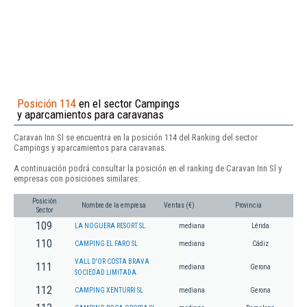
Posición 114
en el sector Campings
y aparcamientos para caravanas
Caravan Inn Sl se encuentra en la posición 114 del Ranking del sector
Campings y aparcamientos para caravanas.
A continuación podrá consultar la posición en el ranking de Caravan Inn Sl y
empresas con posiciones similares:
Posición
Nombre de la empresa
Ventas (€)
Provincia
Sector
109
LA NOGUERA RESORT SL.
mediana
Lérida
110
CAMPING EL FARO SL
mediana
Cádiz
VALL D'OR COSTA BRAVA
111
mediana
Gerona
SOCIEDAD LIMITADA.
112
CAMPING XENTURRI SL
mediana
Gerona