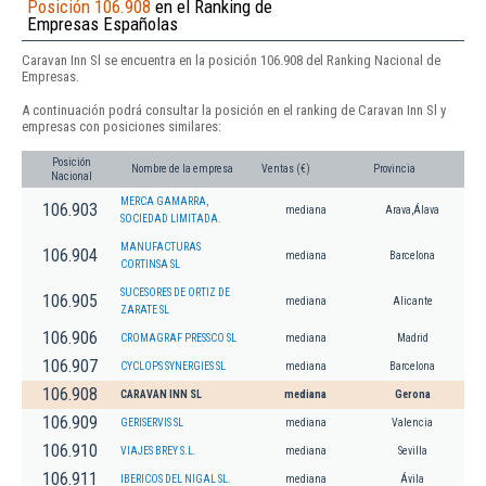
Posición 106.908
en el Ranking de
Empresas Españolas
Caravan Inn Sl se encuentra en la posición 106.908 del Ranking Nacional de
Empresas.
A continuación podrá consultar la posición en el ranking de Caravan Inn Sl y
empresas con posiciones similares:
Posición
Nombre de la empresa
Ventas (€)
Provincia
Nacional
MERCA GAMARRA,
106.903
mediana
Arava,Álava
SOCIEDAD LIMITADA.
MANUFACTURAS
106.904
mediana
Barcelona
CORTINSA SL
SUCESORES DE ORTIZ DE
106.905
mediana
Alicante
ZARATE SL
106.906
CROMAGRAF PRESSCO SL
mediana
Madrid
106.907
CYCLOPS SYNERGIES SL
mediana
Barcelona
106.908
CARAVAN INN SL
mediana
Gerona
106.909
GERISERVIS SL
mediana
Valencia
106.910
VIAJES BREY S.L.
mediana
Sevilla
106.911
IBERICOS DEL NIGAL SL.
mediana
Ávila