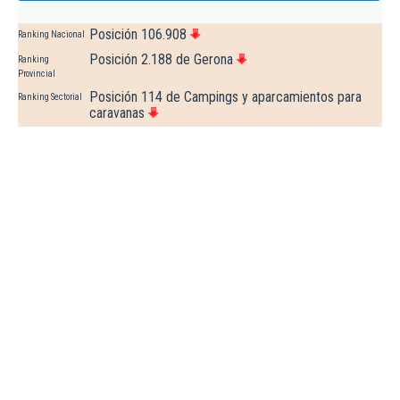
Posición 106.908
Ranking Nacional
Posición 2.188 de Gerona
Ranking
Provincial
Posición 114 de Campings y aparcamientos para
Ranking Sectorial
caravanas