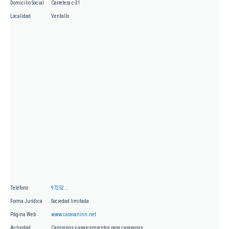
Domicilio Social
Carretera c-31
Localidad
Ventallo
Teléfono
97252...
Forma Jurídica
Sociedad limitada
Página Web
www.caravaninn.net
Actividad
Campings y aparcamientos para caravanas