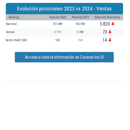
Evolución posiciones 2023 vs 2024 - Ventas
Ranking
Posición 2023
Posición 2024
Evolución Posiciones
5.820
Nacional
101.088
106.908
73
Gerona
2.115
2.188
14
Sector CNAE 5530
100
114
Acceda a toda la información de Caravan Inn Sl