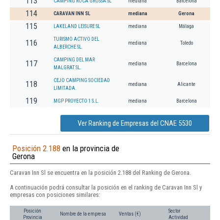
113
CAMPING ROCA GROSSA SL
mediana
Barcelona
114
CARAVAN INN SL
mediana
Gerona
115
LAKELAND LEISURE SL
mediana
Málaga
TURISMO ACTIVO DEL
116
mediana
Toledo
ALBERCHE SL.
CAMPING DEL MAR
117
mediana
Barcelona
MALGRAT SL.
CEJO CAMPING SOCIEDAD
118
mediana
Alicante
LIMITADA.
119
MGP PROYECTO 1 S.L.
mediana
Barcelona
Ver Ranking de Empresas del CNAE 5530
Posición 2.188
en la provincia de
Gerona
Caravan Inn Sl se encuentra en la posición 2.188 del Ranking de Gerona.
A continuación podrá consultar la posición en el ranking de Caravan Inn Sl y
empresas con posiciones similares:
Posición
Sector
Nombre de la empresa
Ventas (€)
Provincia
Actividad