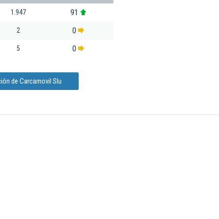
91
1.947
0
2
0
5
ión de Carcamovil Slu