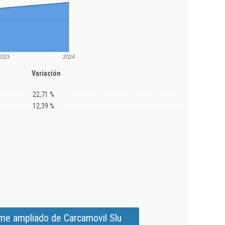
2023
2024
Variación
22,71 %
12,39 %
rme ampliado de Carcamovil Slu