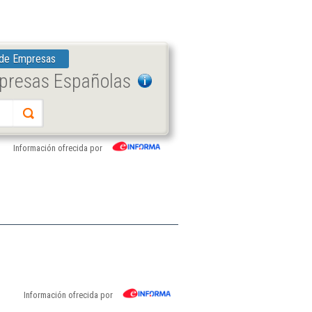
 de Empresas
mpresas Españolas
Información ofrecida por
Información ofrecida por