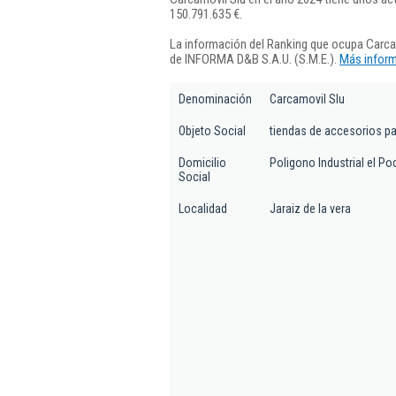
150.791.635 €.
La información del Ranking que ocupa Carcam
de INFORMA D&B S.A.U. (S.M.E.).
Más inform
Denominación
Carcamovil Slu
Objeto Social
tiendas de accesorios p
Domicilio
Poligono Industrial el Poc
Social
Localidad
Jaraiz de la vera