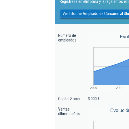
Regístrese en eInforma y le regalamos el
Ver Informe Ampliado de Carcamovil Slu
Número de
Evo
empleados
2020
2021
Capital Social
3.000 €
Ventas
Evolució
últimos años