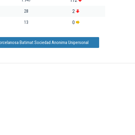
172
1.947
2
28
0
13
Porcelanosa Batimat Sociedad Anonima Unipersonal