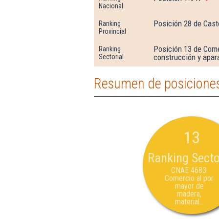
Nacional
Posición 28 de Cast
Ranking
Provincial
Posición 13 de Come
Ranking
construcción y apar
Sectorial
Resumen de posiciones
13
Ranking Secto
CNAE 4683:
Comercio al por
mayor de
madera,
material...