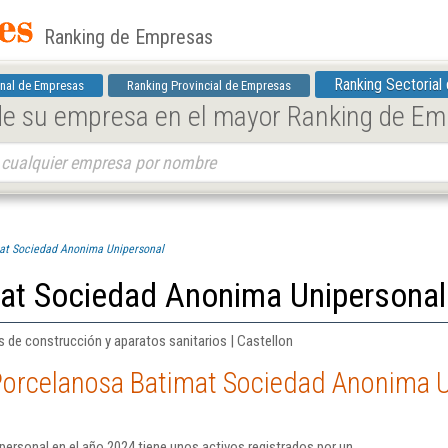
Ranking de Empresas
Ranking Sectorial
nal de Empresas
Ranking Provincial de Empresas
 de su empresa en el mayor Ranking de E
at Sociedad Anonima Unipersonal
at Sociedad Anonima Unipersonal
 de construcción y aparatos sanitarios | Castellon
Porcelanosa Batimat Sociedad Anonima U
rsonal en el año 2024 tiene unos activos registrados por un