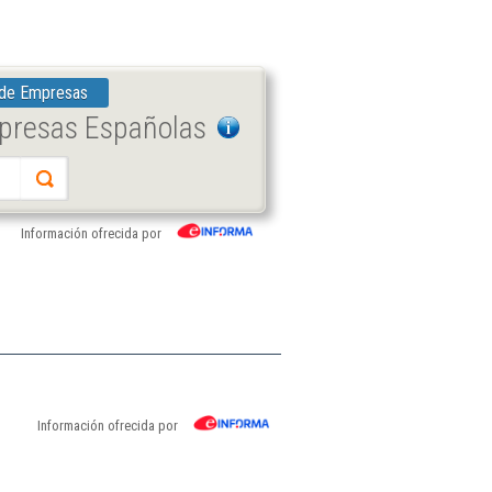
 de Empresas
mpresas Españolas
Información ofrecida por
Información ofrecida por