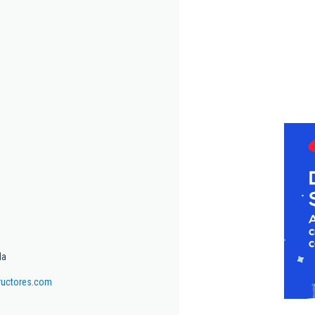
da
ructores.com