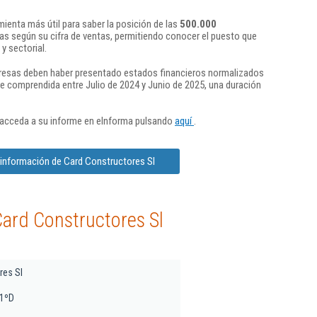
ienta más útil para saber la posición de las
500.000
s según su cifra de ventas, permitiendo conocer el puesto que
y sectorial.
presas deben haber presentado estados financieros normalizados
re comprendida entre Julio de 2024 y Junio de 2025, una duración
 acceda a su informe en eInforma pulsando
aquí
.
 información de Card Constructores Sl
ard Constructores Sl
res Sl
 1ºD