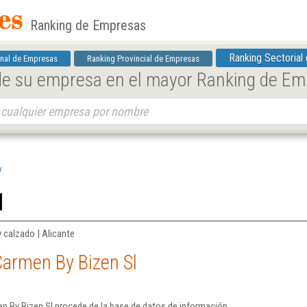
Ranking de Empresas
Ranking Sectorial
nal de Empresas
Ranking Provincial de Empresas
 de su empresa en el mayor Ranking de E
l
l
 calzado | Alicante
Carmen By Bizen Sl
n By Bizen Sl procede de la base de datos de información