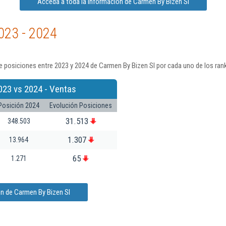
Acceda a toda la información de Carmen By Bizen Sl
023 - 2024
 posiciones entre 2023 y 2024 de Carmen By Bizen Sl por cada uno de los ran
023 vs 2024 - Ventas
Posición 2024
Evolución Posiciones
31.513
348.503
1.307
13.964
65
1.271
ón de Carmen By Bizen Sl