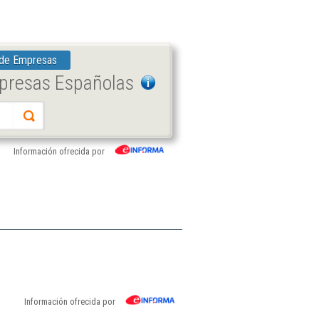
 de Empresas
mpresas Españolas
Información ofrecida por
Información ofrecida por