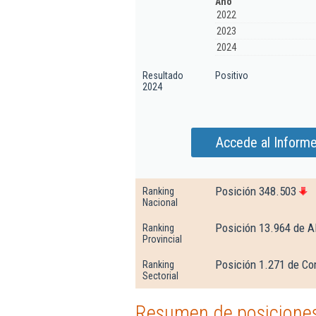
Año
2022
2023
2024
Resultado
Positivo
2024
Accede al Inform
Posición 348.503
Ranking
Nacional
Posición 13.964 de A
Ranking
Provincial
Posición 1.271 de Com
Ranking
Sectorial
Resumen de posiciones