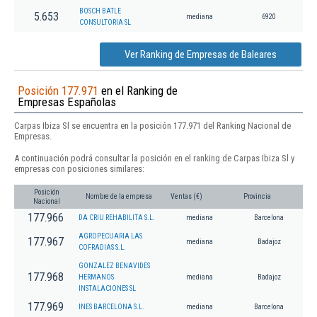
BOSCH BATLE
5.653
mediana
6920
CONSULTORIA SL
Ver Ranking de Empresas de Baleares
Posición 177.971
en el Ranking de
Empresas Españolas
Carpas Ibiza Sl se encuentra en la posición 177.971 del Ranking Nacional de
Empresas.
A continuación podrá consultar la posición en el ranking de Carpas Ibiza Sl y
empresas con posiciones similares:
Posición
Nombre de la empresa
Ventas (€)
Provincia
Nacional
177.966
DA CRIU REHABILITA S.L.
mediana
Barcelona
AGROPECUARIA LAS
177.967
mediana
Badajoz
COFRADIAS S.L.
GONZALEZ BENAVIDES
177.968
HERMANOS
mediana
Badajoz
INSTALACIONES SL
177.969
INES BARCELONA S.L.
mediana
Barcelona