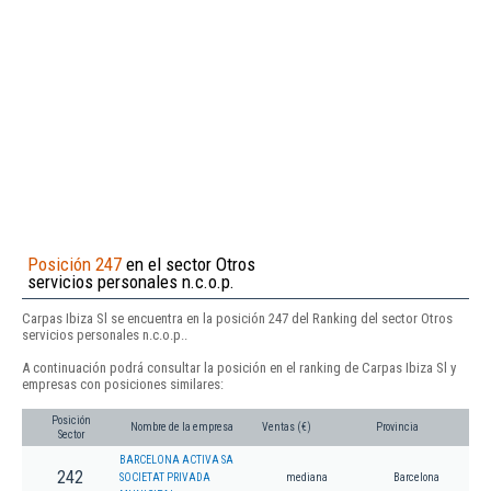
Posición 247
en el sector Otros
servicios personales n.c.o.p.
Carpas Ibiza Sl se encuentra en la posición 247 del Ranking del sector Otros
servicios personales n.c.o.p..
A continuación podrá consultar la posición en el ranking de Carpas Ibiza Sl y
empresas con posiciones similares:
Posición
Nombre de la empresa
Ventas (€)
Provincia
Sector
BARCELONA ACTIVA SA
242
SOCIETAT PRIVADA
mediana
Barcelona