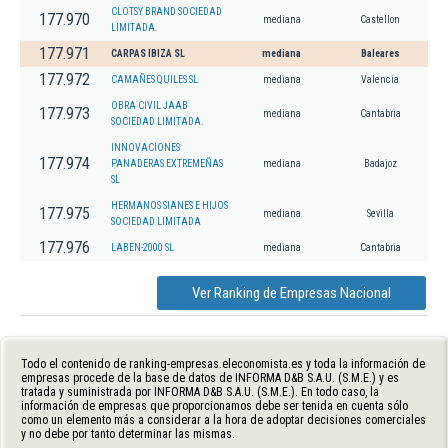
CLOTSY BRAND SOCIEDAD
177.970
mediana
Castellon
LIMITADA.
177.971
CARPAS IBIZA SL
mediana
Baleares
177.972
CAMAÑES QUILES SL
mediana
Valencia
OBRA CIVIL JAAB
177.973
mediana
Cantabria
SOCIEDAD LIMITADA.
INNOVACIONES
177.974
PANADERAS EXTREMEÑAS
mediana
Badajoz
SL
HERMANOS SIANES E HIJOS
177.975
mediana
Sevilla
SOCIEDAD LIMITADA
177.976
LABEN-2000 SL
mediana
Cantabria
Ver Ranking de Empresas Nacional
Todo el contenido de ranking-empresas.eleconomista.es y toda la información de
empresas procede de la base de datos de INFORMA D&B S.A.U. (S.M.E.) y es
tratada y suministrada por INFORMA D&B S.A.U. (S.M.E.). En todo caso, la
información de empresas que proporcionamos debe ser tenida en cuenta sólo
como un elemento más a considerar a la hora de adoptar decisiones comerciales
y no debe por tanto determinar las mismas.