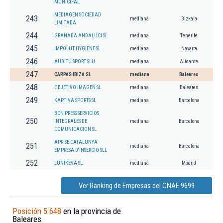
MUNICIPAL
MEDIAGEN SOCIEDAD
243
mediana
Bizkaia
LIMITADA
244
GRANADA ANDALUCI SL
mediana
Tenerife
245
IMPOLUT HYGIENE SL
mediana
Navarra
246
AUDITU SPORT SLU
mediana
Alicante
247
CARPAS IBIZA SL
mediana
Baleares
248
OBJETIVO IMAGEN SL.
mediana
Baleares
249
KAPTIVA SPORTS SL
mediana
Barcelona
BCN PRESS SERVICIOS
250
INTEGRALES DE
mediana
Barcelona
COMUNICACION SL
APRISE CATALUNYA
251
mediana
Barcelona
EMPRESA D'INSERCIO SLL
252
LUNIKEVA SL.
mediana
Madrid
Ver Ranking de Empresas del CNAE 9699
Posición 5.648
en la provincia de
Baleares