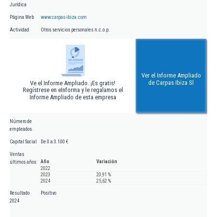
Jurídica
Página Web
www.carpas-ibiza.com
Actividad
Otros servicios personales n.c.o.p.
Ver el Informe Ampliado
de Carpas Ibiza Sl
Ve el Informe Ampliado. ¡Es gratis!
Regístrese en eInforma y le regalamos el
Informe Ampliado de esta empresa
Número de
empleados
Capital Social
De 0 a 3.100 €
Ventas
Año
Variación
últimos años
2022
2023
20,91 %
2024
25,62 %
Resultado
Positivo
2024