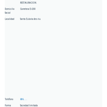
RESTAURACION.
Domicilio
Carretera Ei-200
Social
Localidad
Santa Eularia des riu
Teléfono
686.....
Forma
Sociedad limitada