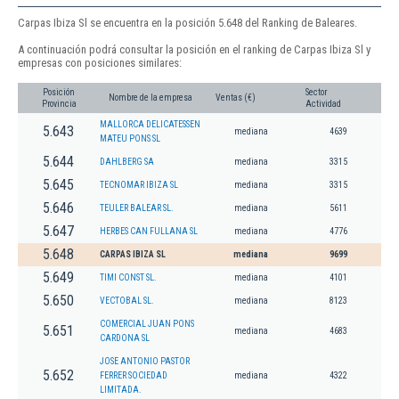
Carpas Ibiza Sl se encuentra en la posición 5.648 del Ranking de Baleares.
A continuación podrá consultar la posición en el ranking de Carpas Ibiza Sl y
empresas con posiciones similares:
Posición
Sector
Nombre de la empresa
Ventas (€)
Provincia
Actividad
MALLORCA DELICATESSEN
5.643
mediana
4639
MATEU PONS SL
5.644
DAHLBERG SA
mediana
3315
5.645
TECNOMAR IBIZA SL
mediana
3315
5.646
TEULER BALEAR SL.
mediana
5611
5.647
HERBES CAN FULLANA SL
mediana
4776
5.648
CARPAS IBIZA SL
mediana
9699
5.649
TIMI CONST SL.
mediana
4101
5.650
VECTOBAL SL.
mediana
8123
COMERCIAL JUAN PONS
5.651
mediana
4683
CARDONA SL
JOSE ANTONIO PASTOR
5.652
FERRER SOCIEDAD
mediana
4322
LIMITADA.