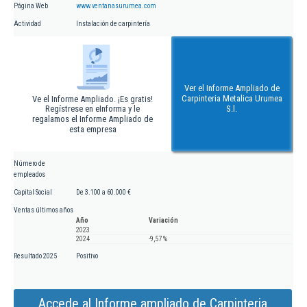
Página Web
www.ventanasurumea.com
Actividad
Instalación de carpintería
Ver el Informe Ampliado de
Carpinteria Metalica Urumea
Ve el Informe Ampliado. ¡Es gratis!
Regístrese en eInforma y le
S.l.
regalamos el Informe Ampliado de
esta empresa
Número de
empleados
Capital Social
De 3.100 a 60.000 €
Ventas últimos años
Año
Variación
2023
2024
-9,57 %
Resultado 2025
Positivo
Accede al Informe ampliado de Carpinteria