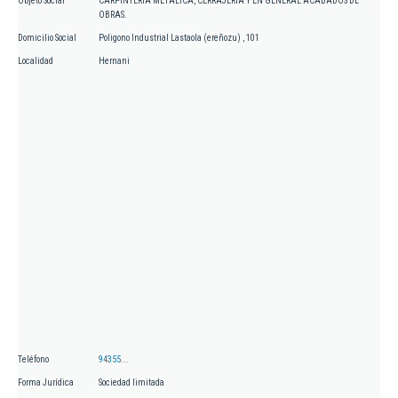
Objeto Social
CARPINTERIA METALICA, CERRAJERIA Y EN GENERAL ACABADOS DE
OBRAS.
Domicilio Social
Poligono Industrial Lastaola (ereñozu) , 101
Localidad
Hernani
Teléfono
94355...
Forma Jurídica
Sociedad limitada