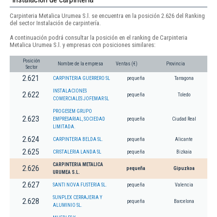
Carpinteria Metalica Urumea S.l. se encuentra en la posición 2.626 del Ranking
del sector Instalación de carpintería.
A continuación podrá consultar la posición en el ranking de Carpinteria
Metalica Urumea S.l. y empresas con posiciones similares:
Posición
Nombre de la empresa
Ventas (€)
Provincia
Sector
2.621
CARPINTERIA GUERRERO SL
pequeña
Tarragona
INSTALACIONES
2.622
pequeña
Toledo
COMERCIALES JOFEMAR SL
PROGESEM GRUPO
2.623
EMPRESARIAL, SOCIEDAD
pequeña
Ciudad Real
LIMITADA.
2.624
CARPINTERIA BELDA SL.
pequeña
Alicante
2.625
CRISTALERIA LANDA SL
pequeña
Bizkaia
CARPINTERIA METALICA
2.626
pequeña
Gipuzkoa
URUMEA S.L.
2.627
SANTI NOVA FUSTERIA SL.
pequeña
Valencia
SUNPLEX CERRAJERIA Y
2.628
pequeña
Barcelona
ALUMINIO SL.