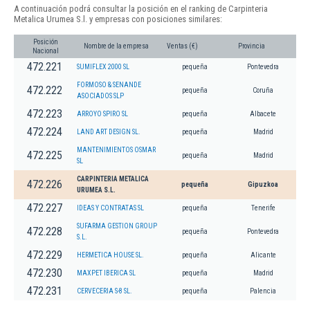
A continuación podrá consultar la posición en el ranking de Carpinteria
Metalica Urumea S.l. y empresas con posiciones similares:
Posición
Nombre de la empresa
Ventas (€)
Provincia
Nacional
472.221
SUMIFLEX 2000 SL
pequeña
Pontevedra
FORMOSO & SENANDE
472.222
pequeña
Coruña
ASOCIADOS SLP
472.223
ARROYO SPIRO SL
pequeña
Albacete
472.224
LAND ART DESIGN SL.
pequeña
Madrid
MANTENIMIENTOS OSMAR
472.225
pequeña
Madrid
SL
CARPINTERIA METALICA
472.226
pequeña
Gipuzkoa
URUMEA S.L.
472.227
IDEAS Y CONTRATAS SL
pequeña
Tenerife
SUFARMA GESTION GROUP
472.228
pequeña
Pontevedra
S.L.
472.229
HERMETICA HOUSE SL.
pequeña
Alicante
472.230
MAXPET IBERICA SL
pequeña
Madrid
472.231
CERVECERIA S-8 SL.
pequeña
Palencia