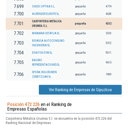
7.699
ONDDI OPTIKA S.L.
pequeña
4774
7.700
AURENDER EUROPE SL.
pequeña
4650
CARPINTERIA METALICA
7.701
pequeña
4332
URUMEA S.L.
7.702
MIRAMAR OSTATUA SL
pequeña
5510
BIDASOA AUTOCONSUMO
7.703
pequeña
3512
INGENIERIA SL.
7.704
EVAITOR GYM SL.
pequeña
9311
BAUMO
7.705
pequeña
4615
REPRESENTACIONES SL
SPORA INGURUMEN
7.706
pequeña
7499
ZERBITZUAK SL
Ver Ranking de Empresas de Gipuzkoa
Posición 472.226
en el Ranking de
Empresas Españolas
Carpinteria Metalica Urumea S.l. se encuentra en la posición 472.226 del
Ranking Nacional de Empresas.