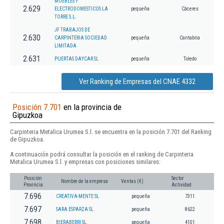
MUEBLES Y
2.629
ELECTRODOMESTICOS LA
pequeña
Cáceres
TORRE S.L.
JF TRABAJOS DE
2.630
CARPINTERIA SOCIEDAD
pequeña
Cantabria
LIMITADA
2.631
PUERTAS DAYCAR SL
pequeña
Toledo
Ver Ranking de Empresas del CNAE 4332
Posición 7.701
en la provincia de
Gipuzkoa
Carpinteria Metalica Urumea S.l. se encuentra en la posición 7.701 del Ranking
de Gipuzkoa.
A continuación podrá consultar la posición en el ranking de Carpinteria
Metalica Urumea S.l. y empresas con posiciones similares:
Posición
Sector
Nombre de la empresa
Ventas (€)
Provincia
Actividad
7.696
CREATIVA-MENTE SL
pequeña
7311
7.697
SARA ESPARZA SL
pequeña
8622
7.698
BIERABERRI SL.
pequeña
4101