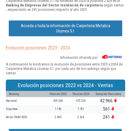
Carpinteria Metalica Urumea S.l. ha obtenido en 2024 la posición 2.626 en el
Ranking de Empresas del Sector Instalación de carpintería
según ventas
, empeorando en 241 posiciones respecto al año 2023.
Acceda a toda la información de Carpinteria Metalica
Urumea S.l.
Evolución posiciones 2023 - 2024
Información ofrecida por
A continuación le mostramos la evolución de posiciones entre 2023 y 2024 de
Carpinteria Metalica Urumea S.l. por cada uno de los rankings según sus
ventas:
Evolución posiciones 2023 vs 2024 - Ventas
Ranking
Posición 2023
Posición 2024
Evolución Posiciones
42.966
Nacional
429.260
472.226
561
Gipuzkoa
7.140
7.701
241
Sector CNAE 4332
2.385
2.626