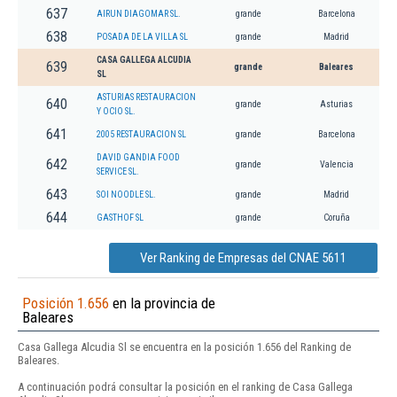
637
AIRUN DIAGOMAR SL.
grande
Barcelona
638
POSADA DE LA VILLA SL
grande
Madrid
CASA GALLEGA ALCUDIA
639
grande
Baleares
SL
ASTURIAS RESTAURACION
640
grande
Asturias
Y OCIO SL.
641
2005 RESTAURACION SL
grande
Barcelona
DAVID GANDIA FOOD
642
grande
Valencia
SERVICE SL.
643
SOI NOODLE SL.
grande
Madrid
644
GASTHOF SL
grande
Coruña
Ver Ranking de Empresas del CNAE 5611
Posición 1.656
en la provincia de
Baleares
Casa Gallega Alcudia Sl se encuentra en la posición 1.656 del Ranking de
Baleares.
A continuación podrá consultar la posición en el ranking de Casa Gallega