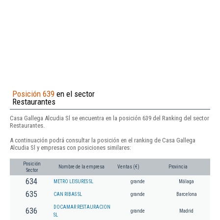
Posición 639
en el sector
Restaurantes
Casa Gallega Alcudia Sl se encuentra en la posición 639 del Ranking del sector
Restaurantes.
A continuación podrá consultar la posición en el ranking de Casa Gallega
Alcudia Sl y empresas con posiciones similares:
Posición
Nombre de la empresa
Ventas (€)
Provincia
Sector
634
METRO LEISURES SL
grande
Málaga
635
CAN RIBAS SL
grande
Barcelona
DOCAMAR RESTAURACION
636
grande
Madrid
SL