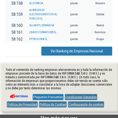
58.158
ALIFORM SA
grande
Baleares
ALMACEN DE
58.159
ELECTRODOMESTICOS AL
grande
Córdoba
PUBLICO SL.
58.160
ALUMIFYL ESPAÑA SA
grande
Madrid
58.161
UBACH FORMATGERS SL.
grande
Barcelona
58.162
PETROVICMA SL.
grande
Burgos
Ver Ranking de Empresas Nacional
Todo el contenido de ranking-empresas.eleconomista.es y toda la información de
empresas procede de la base de datos de INFORMA D&B S.A.U. (S.M.E.) y es
tratada y suministrada por INFORMA D&B S.A.U. (S.M.E.). En todo caso, la
información de empresas que proporcionamos debe ser tenida en cuenta sólo
como un elemento más a considerar a la hora de adoptar decisiones comerciales
y no debe por tanto determinar las mismas.
Preguntas Frecuentes
Condiciones Generales
Política de Privacidad
Política de Cookies
Configuración de cookies