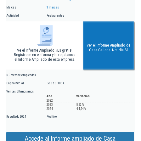
Marcas
1 marcas
Actividad
Restaurantes
Ver el Informe Ampliado de
Casa Gallega Alcudia Sl
Ve el Informe Ampliado. ¡Es gratis!
Regístrese en eInforma y le regalamos
el Informe Ampliado de esta empresa
Número de empleados
Capital Social
De 0 a 3.100 €
Ventas últimos años
Año
Variación
2022
2023
5,52 %
2024
-14,74 %
Resultado 2024
Positivo
Accede al Informe ampliado de Casa