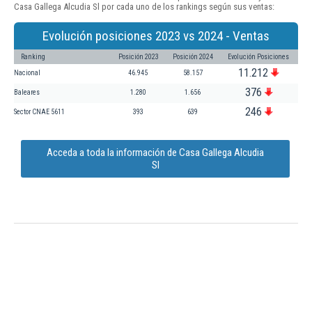
Casa Gallega Alcudia Sl por cada uno de los rankings según sus ventas:
Evolución posiciones 2023 vs 2024 - Ventas
Ranking
Posición 2023
Posición 2024
Evolución Posiciones
11.212
Nacional
46.945
58.157
376
Baleares
1.280
1.656
246
Sector CNAE 5611
393
639
Acceda a toda la información de Casa Gallega Alcudia
Sl