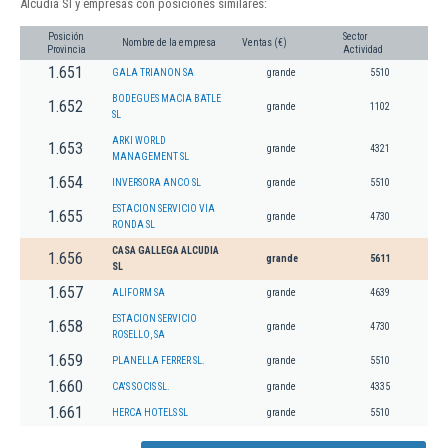
Alcudia Sl y empresas con posiciones similares:
Posición
Sector
Nombre de la empresa
Ventas (€)
Provincia
Actividad
1.651
GALA TRIANON SA
grande
5510
BODEGUES MACIA BATLE
1.652
grande
1102
SL
ARKI WORLD
1.653
grande
4321
MANAGEMENT SL
1.654
INVERSORA ANCO SL
grande
5510
ESTACION SERVICIO VIA
1.655
grande
4730
RONDA SL
CASA GALLEGA ALCUDIA
1.656
grande
5611
SL
1.657
ALIFORM SA
grande
4639
ESTACION SERVICIO
1.658
grande
4730
ROSELLO, SA
1.659
PLANELLA FERRER SL.
grande
5510
1.660
CA'S SOCIS SL.
grande
4335
1.661
HERCA HOTELS SL
grande
5510