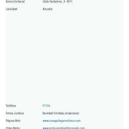
Domicilio Social
Calle Hostaleria , 3 - Nº11
Localidad
Alcudia
Teléfono
97154...
Forma Jurídica
Sociedad limitada unipersonal
Página Web
www.casagallegamallorca.com
Otras Webs
www.restaurantegolfalcanada.com