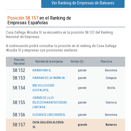
Ver Ranking de Empresas de Baleares
Posición 58.157
en el Ranking de
Empresas Españolas
Casa Gallega Alcudia Sl se encuentra en la posición 58.157 del Ranking
Nacional de Empresas.
A continuación podrá consultar la posición en el ranking de Casa Gallega
Alcudia Sl y empresas con posiciones similares:
Posición
Nombre de la empresa
Ventas (€)
Provincia
Nacional
58.152
BARSAVIMA SL
grande
Barcelona
58.153
HARINAS DE LA PARRA SA
grande
Zaragoza
MS2 SOLUCIONES
58.154
grande
Sevilla
DIGITALES SL.
CARNES DE LUJO
58.155
SELECCIONADAS SOCIEDAD
grande
Valencia
LIMITADA.
58.156
ELEGANCE LIMOUSINES SL
grande
Barcelona
CASA GALLEGA ALCUDIA
58.157
grande
Baleares
SL