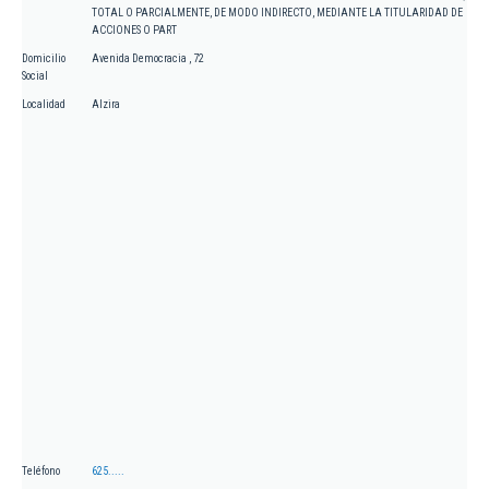
TOTAL O PARCIALMENTE, DE MODO INDIRECTO, MEDIANTE LA TITULARIDAD DE
ACCIONES O PART
Domicilio
Avenida Democracia , 72
Social
Localidad
Alzira
Teléfono
625.....