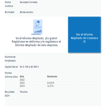
Forma
Sociedad limitada
Jurídica
Actividad
Restaurantes
Ver el Informe
Ampliado de Casineva
Ve el Informe Ampliado. ¡Es gratis!
Regístrese en eInforma y le regalamos el
Sl
Informe Ampliado de esta empresa
Número de
empleados
Capital Social
De 3.100 a 60.000 €
Ventas
Año
Variación
últimos años
2022
2023
24,55 %
2024
-6,12 %
Resultado
Positivo
2024