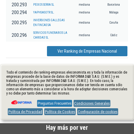
200.293
PEIXOS SERRA SL
mediana
Barcelona
200.294
YAPHSASOTR SL.
mediana
Málaga
INVERSIONES GALLEGAS
200.295
mediana
Coruña
EN FINCAS SA
SERVICIOS FUNERARIOS LA
200.296
mediana
Cádiz
CARIDAD SL
Ver Ranking de Empresas Nacional
Todo el contenido de ranking-empresas.eleconomista.es y toda la información de
empresas procede de la base de datos de INFORMA D&B S.A.U. (S.M.E.) y es
tratada y suministrada por INFORMA D&B S.A.U. (S.M.E.). En todo caso, la
información de empresas que proporcionamos debe ser tenida en cuenta sólo
como un elemento más a considerar a la hora de adoptar decisiones comerciales
y no debe por tanto determinar las mismas.
Preguntas Frecuentes
Condiciones Generales
Política de Privacidad
Política de Cookies
Configuración de cookies
Hay más por ver