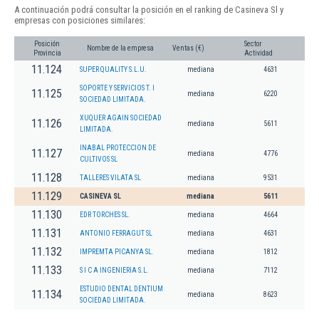
A continuación podrá consultar la posición en el ranking de Casineva Sl y
empresas con posiciones similares:
Posición
Sector
Nombre de la empresa
Ventas (€)
Provincia
Actividad
11.124
SUPER QUALITY S.L.U.
mediana
4631
SOPORTE Y SERVICIOS T. I
11.125
mediana
6220
SOCIEDAD LIMITADA.
XUQUER AGAIN SOCIEDAD
11.126
mediana
5611
LIMITADA.
INABAL PROTECCION DE
11.127
mediana
4776
CULTIVOS SL
11.128
TALLERES VILATA SL
mediana
9531
11.129
CASINEVA SL
mediana
5611
11.130
EDR TORCHES SL.
mediana
4664
11.131
ANTONIO FERRAGUT SL
mediana
4631
11.132
IMPREMTA PICANYA SL.
mediana
1812
11.133
S I C A INGENIERIA S.L.
mediana
7112
ESTUDIO DENTAL DENTIUM
11.134
mediana
8623
SOCIEDAD LIMITADA.