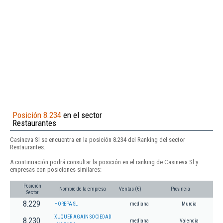
Posición 8.234
en el sector
Restaurantes
Casineva Sl se encuentra en la posición 8.234 del Ranking del sector
Restaurantes.
A continuación podrá consultar la posición en el ranking de Casineva Sl y
empresas con posiciones similares:
Posición
Nombre de la empresa
Ventas (€)
Provincia
Sector
8.229
HOREPA SL
mediana
Murcia
XUQUER AGAIN SOCIEDAD
8.230
mediana
Valencia