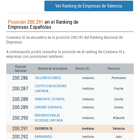
Ver Ranking de Empresas de Valencia
Posición 200.291
en el Ranking de
Empresas Españolas
Casineva Sl se encuentra en la posición 200.291 del Ranking Nacional de
Empresas.
A continuación podrá consultar la posición en el ranking de Casineva Sl y
empresas con posiciones similares:
Posición
Nombre de la empresa
Ventas (€)
Provincia
Nacional
200.286
TALLERES DOCRIS SL
mediana
Pontevedra
LOS PITUZAS SOCIEDAD
200.287
mediana
Huelva
LIMITADA.
200.288
INSMONTEL CUTRIN SL
mediana
Coruña
200.289
GIROBAT GIRONA SL.
mediana
Gerona
SERVIRENOVABLES
200.290
mediana
Albacete
SOCIEDAD LIMITADA.
200.291
CASINEVA SL
mediana
Valencia
200.292
BARNIBAR SL
mediana
Jaén