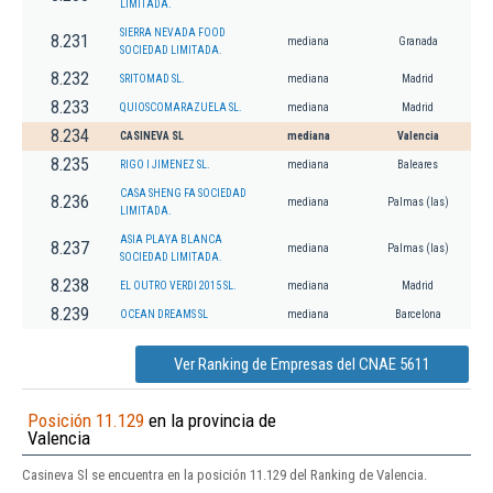
LIMITADA.
SIERRA NEVADA FOOD
8.231
mediana
Granada
SOCIEDAD LIMITADA.
8.232
SRITOMAD SL.
mediana
Madrid
8.233
QUIOSCOMARAZUELA SL.
mediana
Madrid
8.234
CASINEVA SL
mediana
Valencia
8.235
RIGO I JIMENEZ SL.
mediana
Baleares
CASA SHENG FA SOCIEDAD
8.236
mediana
Palmas (las)
LIMITADA.
ASIA PLAYA BLANCA
8.237
mediana
Palmas (las)
SOCIEDAD LIMITADA.
8.238
EL OUTRO VERDI 2015 SL.
mediana
Madrid
8.239
OCEAN DREAMS SL
mediana
Barcelona
Ver Ranking de Empresas del CNAE 5611
Posición 11.129
en la provincia de
Valencia
Casineva Sl se encuentra en la posición 11.129 del Ranking de Valencia.