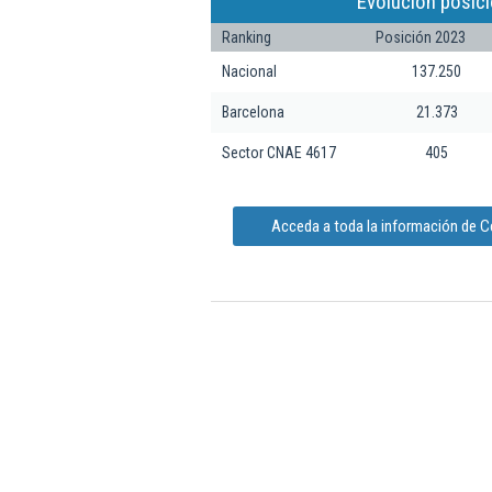
Evolución posic
Ranking
Posición 2023
Nacional
137.250
Barcelona
21.373
Sector CNAE 4617
405
Acceda a toda la información de C