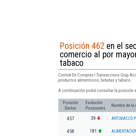
Posición 462
en el sec
comercio al por mayor
tabaco
Central De Compras I Transaccions Grup Acor
productos alimenticios, bebidas y tabaco.
A continuación podrá consultar la posición 
Posición
Evolución
Nombre de la
Sector
Posiciones
39
457
ARTOBACCO P
181
458
ALIMENTACIO