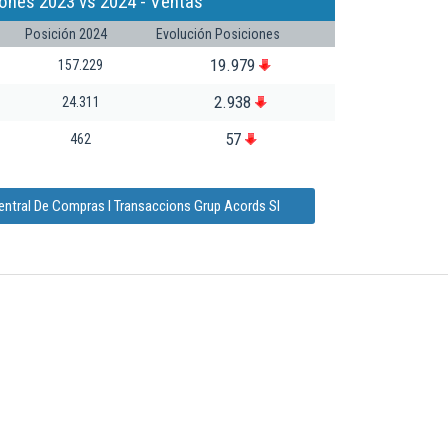
iones 2023 vs 2024 - Ventas
Posición 2024
Evolución Posiciones
19.979
157.229
2.938
24.311
57
462
entral De Compras I Transaccions Grup Acords Sl