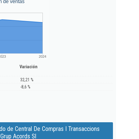
n de ventas
2023
2024
Variación
32,21 %
-8,6 %
do de Central De Compras I Transaccions
Grup Acords Sl