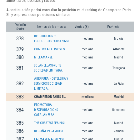
alimenticios, bebidas y tabaco.
A continuación podrá consultar la posición en el ranking de Champeron Paris
Sl. y empresas con posiciones similares:
Posición
Nombre de la empresa
Ventas (€)
Provincia
Sector
DISTRIBUCIONES
378
mediana
Murcia
ECOLOGICAS ECOSANA SL
379
COMERCIAL FERYOVE SL
mediana
Albacete
380
MILLAMAR SL
mediana
Madrid
SOLANELLAS FRUITS
381
mediana
Tarragona
SOCIEDAD LIMITADA.
ABERFURA HOSTELERIA Y
382
SERVICIOS SOCIEDAD
mediana
La Rioja
LIMITADA.
383
CHAMPERON PARIS SL.
mediana
Madrid
PROMOTORA
384
D'EXPORTACIONS
mediana
Barcelona
CATALANES SA
385
THE GREATEST SPAIN SL.
mediana
Madrid
386
BEGOÑA PARAMIO SL
mediana
Zamora
387
LAS MARISMAS 2009 SL
mediana
Huelva