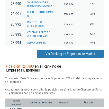
CONSTRUCTORA DE
23.990
mediana
4101
SERVICIOS PUBLICOS SA
BUSINESS CENTRE ESP055
23.991
mediana
7020
SL.
INMOTEC HIC
23.992
mediana
4335
DESARROLLOS SL
CENTRO EUROPEO DE
23.993
mediana
8622
CIRUGIA OCULAR SL.
23.994
ALPHA CHEMI SA
mediana
4685
Ver Ranking de Empresas de Madrid
Posición 121.483
en el Ranking de
Empresas Españolas
Champeron Paris Sl. se encuentra en la posición 121.483 del Ranking Nacional
de Empresas.
A continuación podrá consultar la posición en el ranking de Champeron Paris
Sl. y empresas con posiciones similares:
Posición
Nombre de la empresa
Ventas (€)
Provincia
Nacional