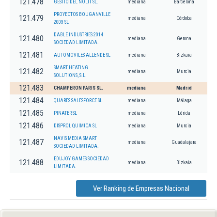
121.478
GESTIO DEL NOLIT SL.
mediana
Barcelona
PROYECTOS BOUGANVILLE
121.479
mediana
Córdoba
2003 SL
DABLE INDUSTRIES 2014
121.480
mediana
Gerona
SOCIEDAD LIMITADA.
121.481
AUTOMOVILES ALLENDE SL
mediana
Bizkaia
SMART HEATING
121.482
mediana
Murcia
SOLUTIONS, S.L.
121.483
CHAMPERON PARIS SL.
mediana
Madrid
121.484
QUARES SALESFORCE SL.
mediana
Málaga
121.485
PINATER SL
mediana
Lérida
121.486
DISPROL QUIMICA SL
mediana
Murcia
NAVIS MEDIA SMART
121.487
mediana
Guadalajara
SOCIEDAD LIMITADA.
EDUJOY GAMES SOCIEDAD
121.488
mediana
Bizkaia
LIMITADA.
Ver Ranking de Empresas Nacional