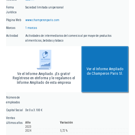
Forma
Sociedad limitada unipersonal
Jurídica
Página Web
www.champeronparis.com
Marcas
1 marcas
Actividad
Actividades de intermediarios del comercio al por mayor de productos
alimenticios, bebidas y tabaco
Ver el Informe Ampliado
de Champeron Paris Sl.
Ve el Informe Ampliado. ¡Es gratis!
Regístrese en eInforma y le regalamos el
Informe Ampliado de esta empresa
Número de
empleados
Capital Social
De 0 a 3.100 €
Ventas
Año
Variación
últimos años
2023
2024
5,72 %