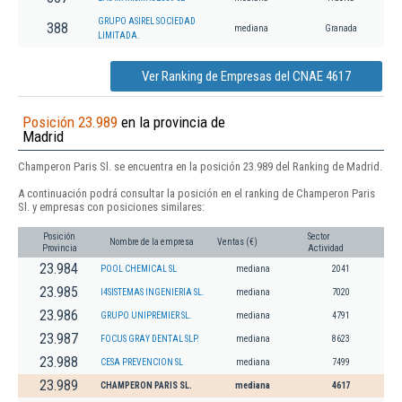
GRUPO ASIREL SOCIEDAD
388
mediana
Granada
LIMITADA.
Ver Ranking de Empresas del CNAE 4617
Posición 23.989
en la provincia de
Madrid
Champeron Paris Sl. se encuentra en la posición 23.989 del Ranking de Madrid.
A continuación podrá consultar la posición en el ranking de Champeron Paris
Sl. y empresas con posiciones similares:
Posición
Sector
Nombre de la empresa
Ventas (€)
Provincia
Actividad
23.984
POOL CHEMICAL SL
mediana
2041
23.985
I4SISTEMAS INGENIERIA SL.
mediana
7020
23.986
GRUPO UNIPREMIER SL.
mediana
4791
23.987
FOCUS GRAY DENTAL SLP.
mediana
8623
23.988
CESA PREVENCION SL
mediana
7499
23.989
CHAMPERON PARIS SL.
mediana
4617