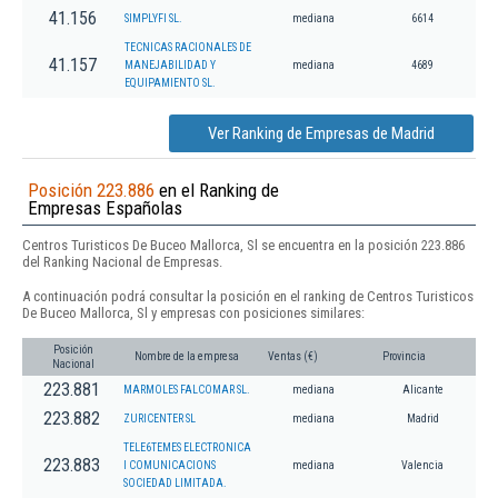
41.156
SIMPLYFI SL.
mediana
6614
TECNICAS RACIONALES DE
41.157
MANEJABILIDAD Y
mediana
4689
EQUIPAMIENTO SL.
Ver Ranking de Empresas de Madrid
Posición 223.886
en el Ranking de
Empresas Españolas
Centros Turisticos De Buceo Mallorca, Sl se encuentra en la posición 223.886
del Ranking Nacional de Empresas.
A continuación podrá consultar la posición en el ranking de Centros Turisticos
De Buceo Mallorca, Sl y empresas con posiciones similares:
Posición
Nombre de la empresa
Ventas (€)
Provincia
Nacional
223.881
MARMOLES FALCOMAR SL.
mediana
Alicante
223.882
ZURICENTER SL
mediana
Madrid
TELE6TEMES ELECTRONICA
223.883
I COMUNICACIONS
mediana
Valencia
SOCIEDAD LIMITADA.