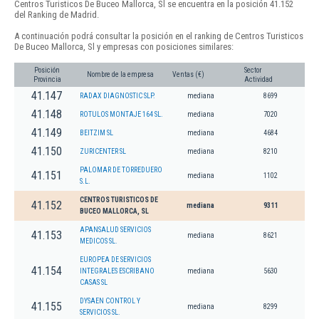
Centros Turisticos De Buceo Mallorca, Sl se encuentra en la posición 41.152
del Ranking de Madrid.
A continuación podrá consultar la posición en el ranking de Centros Turisticos
De Buceo Mallorca, Sl y empresas con posiciones similares:
Posición
Sector
Nombre de la empresa
Ventas (€)
Provincia
Actividad
41.147
RADAX DIAGNOSTIC SLP.
mediana
8699
41.148
ROTULOS MONTAJE 164 SL.
mediana
7020
41.149
BEITZIM SL
mediana
4684
41.150
ZURICENTER SL
mediana
8210
PALOMAR DE TORREDUERO
41.151
mediana
1102
S.L.
CENTROS TURISTICOS DE
41.152
mediana
9311
BUCEO MALLORCA, SL
APANSALUD SERVICIOS
41.153
mediana
8621
MEDICOS SL.
EUROPEA DE SERVICIOS
41.154
INTEGRALES ESCRIBANO
mediana
5630
CASAS SL
DYSAEN CONTROL Y
41.155
mediana
8299
SERVICIOS SL.