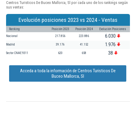
Centros Turisticos De Buceo Mallorca, Sl por cada uno de los rankings según
sus ventas:
Evolución posiciones 2023 vs 2024 - Ventas
Ranking
Posición 2023
Posición 2024
Evolución Posiciones
6.030
Nacional
217.856
223.886
1.976
Madrid
39.176
41.152
38
Sector CNAE 9311
620
658
Acceda a toda la información de Centros Turisticos De
Buceo Mallorca, Sl