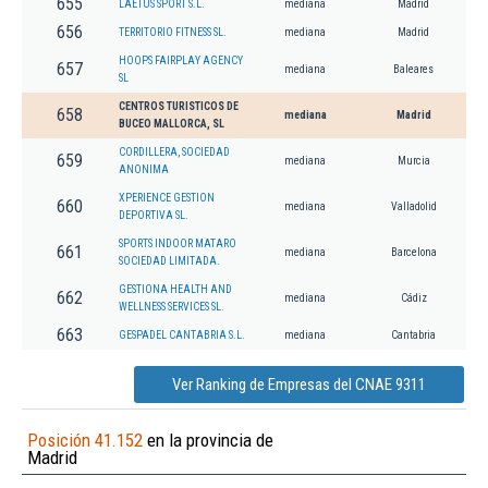
655
LAETUS SPORT S.L.
mediana
Madrid
656
TERRITORIO FITNESS SL.
mediana
Madrid
HOOPS FAIRPLAY AGENCY
657
mediana
Baleares
SL
CENTROS TURISTICOS DE
658
mediana
Madrid
BUCEO MALLORCA, SL
CORDILLERA, SOCIEDAD
659
mediana
Murcia
ANONIMA
XPERIENCE GESTION
660
mediana
Valladolid
DEPORTIVA SL.
SPORTS INDOOR MATARO
661
mediana
Barcelona
SOCIEDAD LIMITADA.
GESTIONA HEALTH AND
662
mediana
Cádiz
WELLNESS SERVICES SL.
663
GESPADEL CANTABRIA S.L.
mediana
Cantabria
Ver Ranking de Empresas del CNAE 9311
Posición 41.152
en la provincia de
Madrid