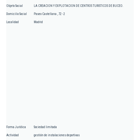
Objeto Social
LA CREACION Y EXPLOTACION DE CENTROS TURISTICOS DE BUCEO.
Domicilio Social
Paseo Castellana , 72 - 2
Localidad
Madrid
Forma Jurídica
Sociedad limitada
Actividad
gestión de instalaciones deportivas