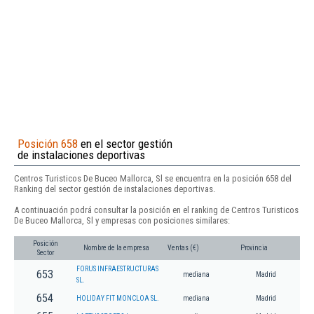
Posición 658
en el sector gestión
de instalaciones deportivas
Centros Turisticos De Buceo Mallorca, Sl se encuentra en la posición 658 del
Ranking del sector gestión de instalaciones deportivas.
A continuación podrá consultar la posición en el ranking de Centros Turisticos
De Buceo Mallorca, Sl y empresas con posiciones similares:
Posición
Nombre de la empresa
Ventas (€)
Provincia
Sector
FORUS INFRAESTRUCTURAS
653
mediana
Madrid
SL.
654
HOLIDAY FIT MONCLOA SL.
mediana
Madrid