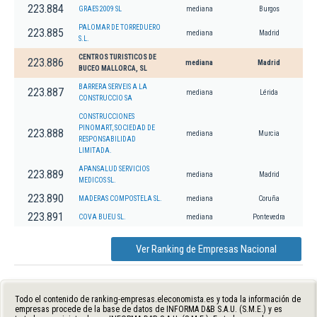
223.884
GRAES 2009 SL
mediana
Burgos
PALOMAR DE TORREDUERO
223.885
mediana
Madrid
S.L.
CENTROS TURISTICOS DE
223.886
mediana
Madrid
BUCEO MALLORCA, SL
BARRERA SERVEIS A LA
223.887
mediana
Lérida
CONSTRUCCIO SA
CONSTRUCCIONES
PINOMART, SOCIEDAD DE
223.888
mediana
Murcia
RESPONSABILIDAD
LIMITADA.
APANSALUD SERVICIOS
223.889
mediana
Madrid
MEDICOS SL.
223.890
MADERAS COMPOSTELA SL.
mediana
Coruña
223.891
COVA BUEU SL.
mediana
Pontevedra
Ver Ranking de Empresas Nacional
Todo el contenido de ranking-empresas.eleconomista.es y toda la información de
empresas procede de la base de datos de INFORMA D&B S.A.U. (S.M.E.) y es