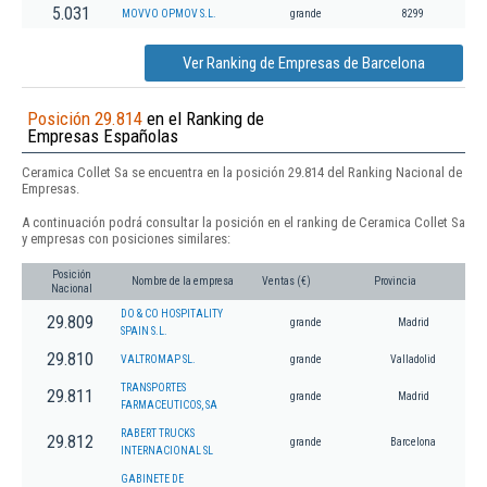
5.031
MOVVO OPMOV S.L.
grande
8299
Ver Ranking de Empresas de Barcelona
Posición 29.814
en el Ranking de
Empresas Españolas
Ceramica Collet Sa se encuentra en la posición 29.814 del Ranking Nacional de
Empresas.
A continuación podrá consultar la posición en el ranking de Ceramica Collet Sa
y empresas con posiciones similares:
Posición
Nombre de la empresa
Ventas (€)
Provincia
Nacional
DO & CO HOSPITALITY
29.809
grande
Madrid
SPAIN S.L.
29.810
VALTROMAP SL.
grande
Valladolid
TRANSPORTES
29.811
grande
Madrid
FARMACEUTICOS, SA
RABERT TRUCKS
29.812
grande
Barcelona
INTERNACIONAL SL
GABINETE DE