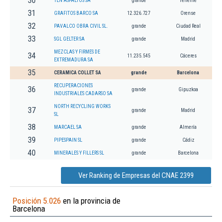
30
TEN ASFALTOS SA
grande
Tenerife
31
GRAFITOS BARCO SA
12.326.727
Orense
32
PAVALCO OBRA CIVIL SL.
grande
Ciudad Real
33
SGL GELTER SA
grande
Madrid
MEZCLAS Y FIRMES DE
34
11.235.545
Cáceres
EXTREMADURA SA
35
CERAMICA COLLET SA
grande
Barcelona
RECUPERACIONES
36
grande
Gipuzkoa
INDUSTRIALES CADARSO SA
NORTH RECYCLING WORKS
37
grande
Madrid
SL
38
MARCAEL SA
grande
Almería
39
PIPESPAIN SL
grande
Cádiz
40
MINERALES Y FILLERS SL
grande
Barcelona
Ver Ranking de Empresas del CNAE 2399
Posición 5.026
en la provincia de
Barcelona