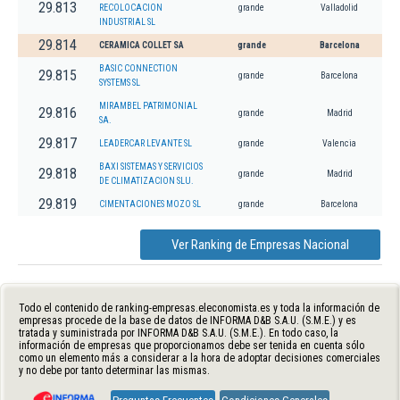
29.813
RECOLOCACION
grande
Valladolid
INDUSTRIAL SL
29.814
CERAMICA COLLET SA
grande
Barcelona
BASIC CONNECTION
29.815
grande
Barcelona
SYSTEMS SL
MIRAMBEL PATRIMONIAL
29.816
grande
Madrid
SA.
29.817
LEADERCAR LEVANTE SL
grande
Valencia
BAXI SISTEMAS Y SERVICIOS
29.818
grande
Madrid
DE CLIMATIZACION SLU.
29.819
CIMENTACIONES MOZO SL
grande
Barcelona
Ver Ranking de Empresas Nacional
Todo el contenido de ranking-empresas.eleconomista.es y toda la información de
empresas procede de la base de datos de INFORMA D&B S.A.U. (S.M.E.) y es
tratada y suministrada por INFORMA D&B S.A.U. (S.M.E.). En todo caso, la
información de empresas que proporcionamos debe ser tenida en cuenta sólo
como un elemento más a considerar a la hora de adoptar decisiones comerciales
y no debe por tanto determinar las mismas.