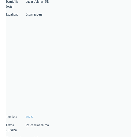
Domicilio
Lugar L'olana , S/N
Social
Localidad
Esparreguera
Teléfono
93777...
Forma
Sociedad anónima
Jurídica