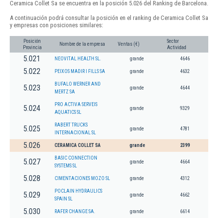
Ceramica Collet Sa se encuentra en la posición 5.026 del Ranking de Barcelona.
A continuación podrá consultar la posición en el ranking de Ceramica Collet Sa
y empresas con posiciones similares:
Posición
Sector
Nombre de la empresa
Ventas (€)
Provincia
Actividad
5.021
NEOVITAL HEALTH SL.
grande
4646
5.022
PEIXOS MADIR I FILLS SA
grande
4632
BUFALO WERNER AND
5.023
grande
4644
MERTZ SA
PRO ACTIVA SERVEIS
5.024
grande
9329
AQUATICS SL
RABERT TRUCKS
5.025
grande
4781
INTERNACIONAL SL
5.026
CERAMICA COLLET SA
grande
2399
BASIC CONNECTION
5.027
grande
4664
SYSTEMS SL
5.028
CIMENTACIONES MOZO SL
grande
4312
POCLAIN HYDRAULICS
5.029
grande
4662
SPAIN SL
5.030
RAFER CHANGE SA.
grande
6614