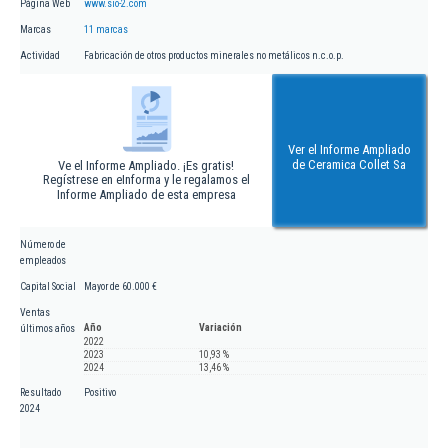
Página Web
www.sio-2.com
Marcas
11 marcas
Actividad
Fabricación de otros productos minerales no metálicos n.c.o.p.
Ver el Informe Ampliado
de Ceramica Collet Sa
Ve el Informe Ampliado. ¡Es gratis!
Regístrese en eInforma y le regalamos el
Informe Ampliado de esta empresa
Número de
empleados
Capital Social
Mayor de 60.000 €
Ventas
Año
Variación
últimos años
2022
2023
10,93 %
2024
13,46 %
Resultado
Positivo
2024