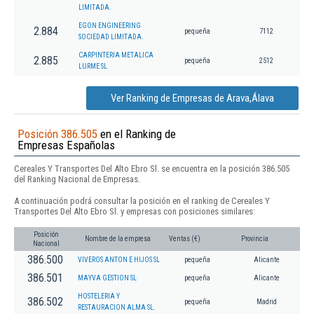
LIMITADA.
EGON ENGINEERING
2.884
pequeña
7112
SOCIEDAD LIMITADA.
CARPINTERIA METALICA
2.885
pequeña
2512
LURME SL
Ver Ranking de Empresas de Arava,Álava
Posición 386.505
en el Ranking de
Empresas Españolas
Cereales Y Transportes Del Alto Ebro Sl. se encuentra en la posición 386.505
del Ranking Nacional de Empresas.
A continuación podrá consultar la posición en el ranking de Cereales Y
Transportes Del Alto Ebro Sl. y empresas con posiciones similares:
Posición
Nombre de la empresa
Ventas (€)
Provincia
Nacional
386.500
VIVEROS ANTON E HIJOS SL
pequeña
Alicante
386.501
MAYVA GESTION SL
pequeña
Alicante
HOSTELERIA Y
386.502
pequeña
Madrid
RESTAURACION ALMA SL.