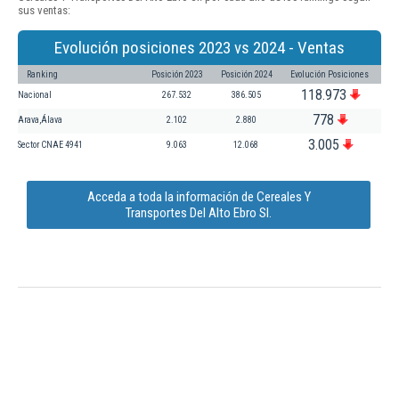
sus ventas:
Evolución posiciones 2023 vs 2024 - Ventas
Ranking
Posición 2023
Posición 2024
Evolución Posiciones
118.973
Nacional
267.532
386.505
778
Arava,Álava
2.102
2.880
3.005
Sector CNAE 4941
9.063
12.068
Acceda a toda la información de Cereales Y
Transportes Del Alto Ebro Sl.