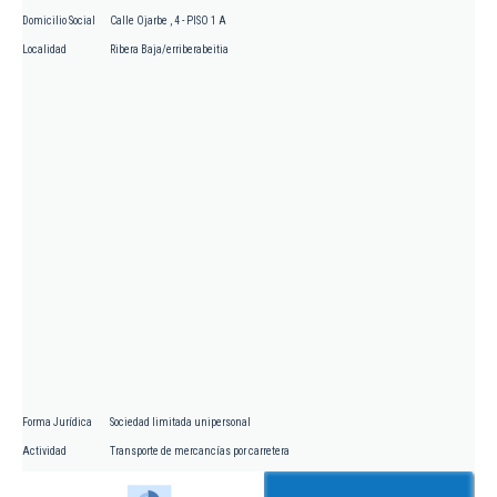
Domicilio Social
Calle Ojarbe , 4 - PISO 1 A
Localidad
Ribera Baja/erriberabeitia
Forma Jurídica
Sociedad limitada unipersonal
Actividad
Transporte de mercancías por carretera