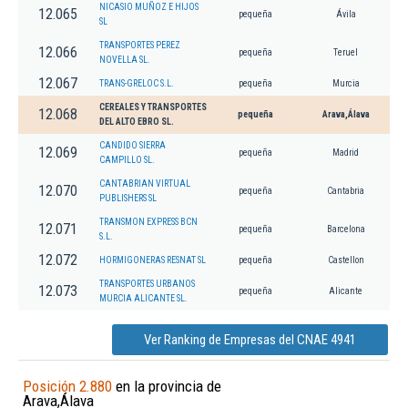
NICASIO MUÑOZ E HIJOS
12.065
pequeña
Ávila
SL
TRANSPORTES PEREZ
12.066
pequeña
Teruel
NOVELLA SL.
12.067
TRANS-GRELOC S.L.
pequeña
Murcia
CEREALES Y TRANSPORTES
12.068
pequeña
Arava,Álava
DEL ALTO EBRO SL.
CANDIDO SIERRA
12.069
pequeña
Madrid
CAMPILLO SL.
CANTABRIAN VIRTUAL
12.070
pequeña
Cantabria
PUBLISHERS SL
TRANSMON EXPRESS BCN
12.071
pequeña
Barcelona
S.L.
12.072
HORMIGONERAS RESNAT SL
pequeña
Castellon
TRANSPORTES URBANOS
12.073
pequeña
Alicante
MURCIA ALICANTE SL.
Ver Ranking de Empresas del CNAE 4941
Posición 2.880
en la provincia de
Arava,Álava