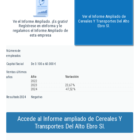
Ver el Informe Ampliado de
Cereales Y Transportes Del Alto
Ve el Informe Ampliado. ¡Es gratis!
Regístrese en eInforma y le
Ebro Sl.
regalamos el Informe Ampliado de
esta empresa
Número de
empleados
Capital Social
De 3.100 a 60.000 €
Ventas últimos
Año
Variación
años
2022
2023
23,67 %
2024
-47,52 %
Resultado 2024
Negativo
Accede al Informe ampliado de Cereales Y
Transportes Del Alto Ebro Sl.