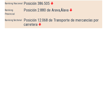
Posición 386.505
Ranking Nacional
Posición 2.880 de Arava,Álava
Ranking
Provincial
Posición 12.068 de Transporte de mercancías por
Ranking Sectorial
carretera