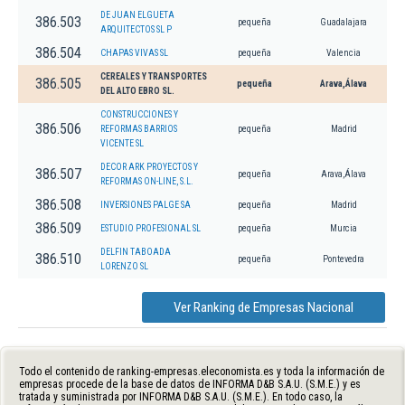
DE JUAN ELGUETA
386.503
pequeña
Guadalajara
ARQUITECTOS SL P
386.504
CHAPAS VIVAS SL
pequeña
Valencia
CEREALES Y TRANSPORTES
386.505
pequeña
Arava,Álava
DEL ALTO EBRO SL.
CONSTRUCCIONES Y
386.506
REFORMAS BARRIOS
pequeña
Madrid
VICENTE SL
DECOR ARK PROYECTOS Y
386.507
pequeña
Arava,Álava
REFORMAS ON-LINE, S.L.
386.508
INVERSIONES PALGE SA
pequeña
Madrid
386.509
ESTUDIO PROFESIONAL SL
pequeña
Murcia
DELFIN TABOADA
386.510
pequeña
Pontevedra
LORENZO SL
Ver Ranking de Empresas Nacional
Todo el contenido de ranking-empresas.eleconomista.es y toda la información de
empresas procede de la base de datos de INFORMA D&B S.A.U. (S.M.E.) y es
tratada y suministrada por INFORMA D&B S.A.U. (S.M.E.). En todo caso, la