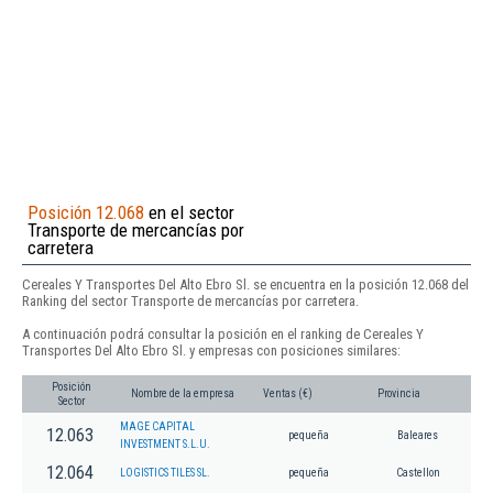
Posición 12.068
en el sector
Transporte de mercancías por
carretera
Cereales Y Transportes Del Alto Ebro Sl. se encuentra en la posición 12.068 del
Ranking del sector Transporte de mercancías por carretera.
A continuación podrá consultar la posición en el ranking de Cereales Y
Transportes Del Alto Ebro Sl. y empresas con posiciones similares:
Posición
Nombre de la empresa
Ventas (€)
Provincia
Sector
MAGE CAPITAL
12.063
pequeña
Baleares
INVESTMENT S.L.U.
12.064
LOGISTICS TILES SL.
pequeña
Castellon