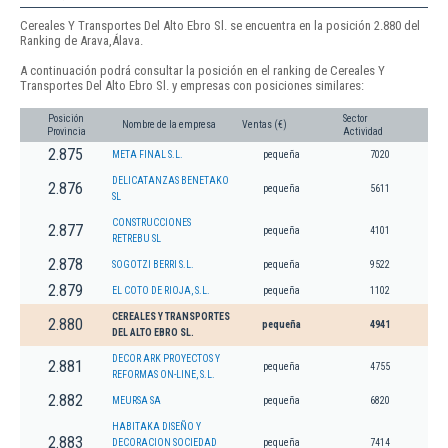
Cereales Y Transportes Del Alto Ebro Sl. se encuentra en la posición 2.880 del
Ranking de Arava,Álava.
A continuación podrá consultar la posición en el ranking de Cereales Y
Transportes Del Alto Ebro Sl. y empresas con posiciones similares:
Posición
Sector
Nombre de la empresa
Ventas (€)
Provincia
Actividad
2.875
META FINAL S.L.
pequeña
7020
DELICATANZAS BENETAKO
2.876
pequeña
5611
SL
CONSTRUCCIONES
2.877
pequeña
4101
RETREBU SL
2.878
SOGOTZI BERRI S.L.
pequeña
9522
2.879
EL COTO DE RIOJA, S.L.
pequeña
1102
CEREALES Y TRANSPORTES
2.880
pequeña
4941
DEL ALTO EBRO SL.
DECOR ARK PROYECTOS Y
2.881
pequeña
4755
REFORMAS ON-LINE, S.L.
2.882
MEURSA SA
pequeña
6820
HABITAKA DISEÑO Y
2.883
DECORACION SOCIEDAD
pequeña
7414