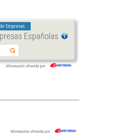
 de Empresas
mpresas Españolas
Información ofrecida por
Información ofrecida por