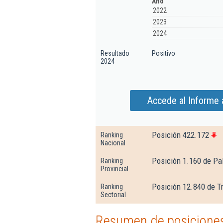
Año
2022
2023
2024
Resultado
Positivo
2024
Accede al Informe 
Posición 422.172
Ranking
Nacional
Posición 1.160 de Pa
Ranking
Provincial
Posición 12.840 de T
Ranking
Sectorial
Resumen de posiciones