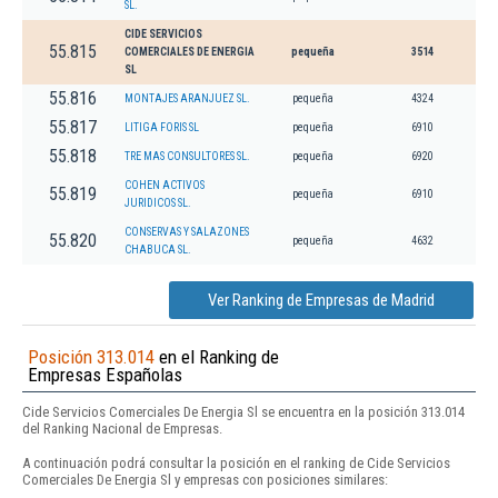
SL.
CIDE SERVICIOS
55.815
COMERCIALES DE ENERGIA
pequeña
3514
SL
55.816
MONTAJES ARANJUEZ SL.
pequeña
4324
55.817
LITIGA FORIS SL
pequeña
6910
55.818
TRE MAS CONSULTORES SL.
pequeña
6920
COHEN ACTIVOS
55.819
pequeña
6910
JURIDICOS SL.
CONSERVAS Y SALAZONES
55.820
pequeña
4632
CHABUCA SL.
Ver Ranking de Empresas de Madrid
Posición 313.014
en el Ranking de
Empresas Españolas
Cide Servicios Comerciales De Energia Sl se encuentra en la posición 313.014
del Ranking Nacional de Empresas.
A continuación podrá consultar la posición en el ranking de Cide Servicios
Comerciales De Energia Sl y empresas con posiciones similares: