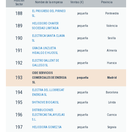
Posición
Nombre de la empresa
Ventas (€)
Provincia
Sector
EL PROGRESO DEL PIRINEO
188
pequeña
Pontevedra
SL.
HELIODORO CHAFER
189
pequeña
Valencia
SOCIEDAD LIMITADA
ELECTRICA SANTA CLARA
190
pequeña
Sevilla
SL
GRACIA UNZUETA
191
pequeña
Almería
HIDALGO E HIJOS SL
ELECTRO SALLENT DE
192
pequeña
Huesca
GALLEGO SL
CIDE SERVICIOS
193
COMERCIALES DE ENERGIA
pequeña
Madrid
SL
ELECTRA DEL LLOBREGAT
194
pequeña
Barcelona
ENERGIA SL
195
SHITNOVE BIOGAS SL
pequeña
Lérida
DISTRIBUCIONES
196
ELECTRICAS TALAYUELAS
pequeña
Cuenca
S.L.
197
HELIODORA GOMEZ SA
pequeña
Segovia