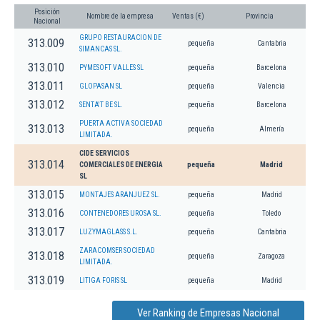
Posición
Nombre de la empresa
Ventas (€)
Provincia
Nacional
GRUPO RESTAURACION DE
313.009
pequeña
Cantabria
SIMANCAS SL.
313.010
PYMESOFT VALLES SL
pequeña
Barcelona
313.011
GLOPASAN SL
pequeña
Valencia
313.012
SENTA'T BE SL.
pequeña
Barcelona
PUERTA ACTIVA SOCIEDAD
313.013
pequeña
Almería
LIMITADA.
CIDE SERVICIOS
313.014
COMERCIALES DE ENERGIA
pequeña
Madrid
SL
313.015
MONTAJES ARANJUEZ SL.
pequeña
Madrid
313.016
CONTENEDORES UROSA SL.
pequeña
Toledo
313.017
LUZYMAGLASS S.L.
pequeña
Cantabria
ZARACOMSER SOCIEDAD
313.018
pequeña
Zaragoza
LIMITADA.
313.019
LITIGA FORIS SL
pequeña
Madrid
Ver Ranking de Empresas Nacional