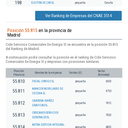
198
ELECTRA DE ZAS SL
pequeña
Coruña
Ver Ranking de Empresas del CNAE 3514
Posición 55.815
en la provincia de
Madrid
Cide Servicios Comerciales De Energia Sl se encuentra en la posición 55.815
del Ranking de Madrid.
A continuación podrá consultar la posición en el ranking de Cide Servicios
Comerciales De Energia Sl y empresas con posiciones similares:
Posición
Sector
Nombre de la empresa
Ventas (€)
Provincia
Actividad
55.810
FISCAL ORBIGO SL
pequeña
6920
AMACOR MOBILIARIO DE
55.811
pequeña
4755
COCINA SL.
CABRERA IBAÑEZ
55.812
pequeña
1812
GRAFICAS SL.
CRISCAROS SERVICIOS
55.813
pequeña
7020
GENERALES SL
ASTRA GESTION INTEGRAL
55.814
pequeña
6832