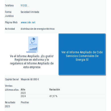
Teléfono
91353...
Forma
Sociedad limitada
Jurídica
Página Web
www.cide.net
Actividad
distribución de energía eléctrica
Ver el Informe Ampliado de Cide
Servicios Comerciales De
Ve el Informe Ampliado. ¡Es gratis!
Regístrese en eInforma y le
Energia Sl
regalamos el Informe Ampliado de
esta empresa
Capital Social
Mayor de 60.000 €
Ventas
Año
Variación
últimos años
2023
2024
-81,97 %
Resultado
Positivo
2025