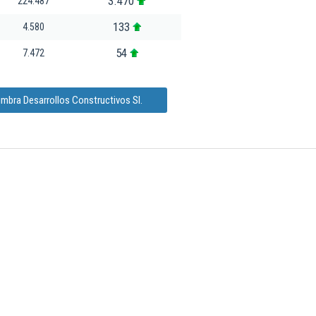
3.470
224.487
133
4.580
54
7.472
imbra Desarrollos Constructivos Sl.