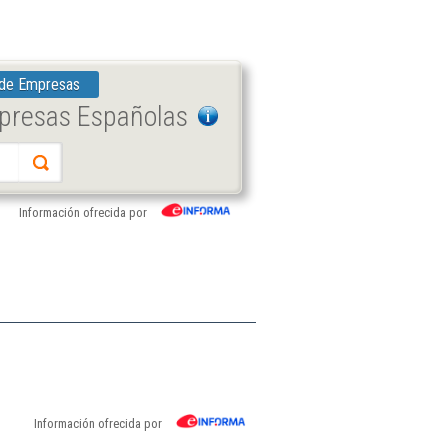
 de Empresas
mpresas Españolas
Información ofrecida por
Información ofrecida por