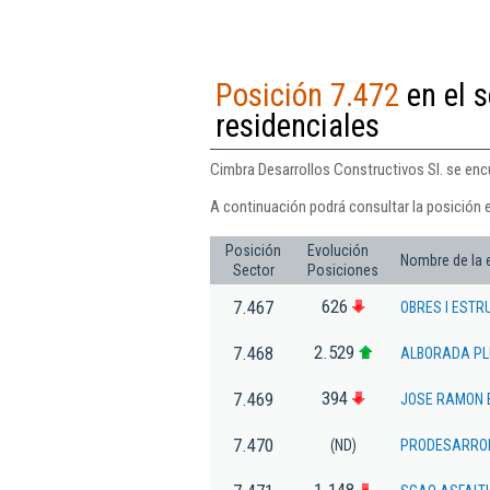
Posición 7.472
en el s
residenciales
Cimbra Desarrollos Constructivos Sl. se encu
A continuación podrá consultar la posición 
Posición
Evolución
Nombre de la
Sector
Posiciones
626
7.467
OBRES I ESTR
2.529
7.468
ALBORADA PL
394
7.469
JOSE RAMON E
7.470
(ND)
PRODESARROL
1.148