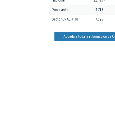
Nacional
227.957
Pontevedra
4.713
Sector CNAE 4101
7.526
Acceda a toda la información de C