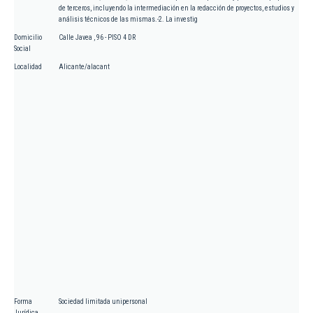
de terceros, incluyendo la intermediación en la redacción de proyectos, estudios y
análisis técnicos de las mismas.-2. La investig
Domicilio
Calle Javea , 96 - PISO 4 DR
Social
Localidad
Alicante/alacant
Forma
Sociedad limitada unipersonal
Jurídica