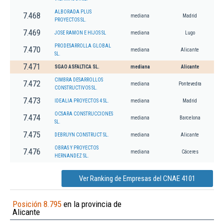
ALBORADA PLUS
7.468
mediana
Madrid
PROYECTOS SL.
7.469
JOSE RAMON E HIJOS SL
mediana
Lugo
PRODESARROLLA GLOBAL
7.470
mediana
Alicante
SL.
7.471
SGAO ASFALTICA SL.
mediana
Alicante
CIMBRA DESARROLLOS
7.472
mediana
Pontevedra
CONSTRUCTIVOS SL.
7.473
IDEALIA PROYECTOS 4 SL.
mediana
Madrid
OCSARA CONSTRUCCIONES
7.474
mediana
Barcelona
SL.
7.475
DEBRUYN CONSTRUCT SL.
mediana
Alicante
OBRAS Y PROYECTOS
7.476
mediana
Cáceres
HERNANDEZ SL.
Ver Ranking de Empresas del CNAE 4101
Posición 8.795
en la provincia de
Alicante