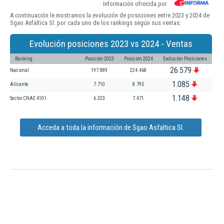
Información ofrecida por
A continuación le mostramos la evolución de posiciones entre 2023 y 2024 de
Sgao Asfaltica Sl. por cada uno de los rankings según sus ventas:
Evolución posiciones 2023 vs 2024 - Ventas
Ranking
Posición 2023
Posición 2024
Evolución Posiciones
26.579
Nacional
197.889
224.468
1.085
Alicante
7.710
8.795
1.148
Sector CNAE 4101
6.323
7.471
Acceda a toda la información de Sgao Asfaltica Sl.