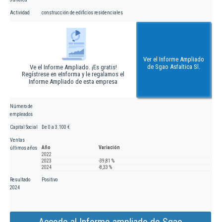
Actividad
construcción de edificios residenciales
Ver el Informe Ampliado
de Sgao Asfaltica Sl.
Ve el Informe Ampliado. ¡Es gratis!
Regístrese en eInforma y le regalamos el
Informe Ampliado de esta empresa
Número de
empleados
Capital Social
De 0 a 3.100 €
Ventas
Año
Variación
últimos años
2022
2023
-39,81 %
2024
-8,33 %
Resultado
Positivo
2024