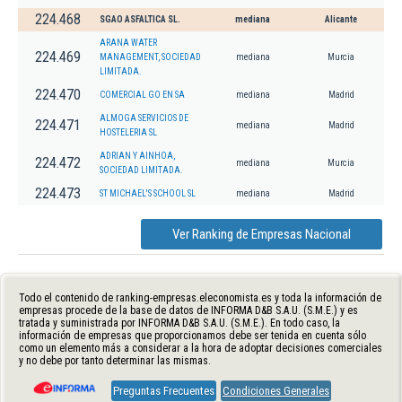
224.468
SGAO ASFALTICA SL.
mediana
Alicante
ARANA WATER
224.469
MANAGEMENT, SOCIEDAD
mediana
Murcia
LIMITADA.
224.470
COMERCIAL GO EN SA
mediana
Madrid
ALMOGA SERVICIOS DE
224.471
mediana
Madrid
HOSTELERIA SL
ADRIAN Y AINHOA,
224.472
mediana
Murcia
SOCIEDAD LIMITADA.
224.473
ST MICHAEL'S SCHOOL SL
mediana
Madrid
Ver Ranking de Empresas Nacional
Todo el contenido de ranking-empresas.eleconomista.es y toda la información de
empresas procede de la base de datos de INFORMA D&B S.A.U. (S.M.E.) y es
tratada y suministrada por INFORMA D&B S.A.U. (S.M.E.). En todo caso, la
información de empresas que proporcionamos debe ser tenida en cuenta sólo
como un elemento más a considerar a la hora de adoptar decisiones comerciales
y no debe por tanto determinar las mismas.
Preguntas Frecuentes
Condiciones Generales