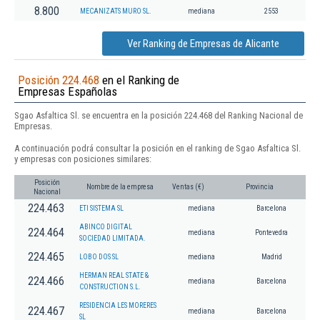
8.800
MECANIZATS MURO SL.
mediana
2553
Ver Ranking de Empresas de Alicante
Posición 224.468
en el Ranking de
Empresas Españolas
Sgao Asfaltica Sl. se encuentra en la posición 224.468 del Ranking Nacional de
Empresas.
A continuación podrá consultar la posición en el ranking de Sgao Asfaltica Sl.
y empresas con posiciones similares:
Posición
Nombre de la empresa
Ventas (€)
Provincia
Nacional
224.463
ETI SISTEMA SL
mediana
Barcelona
ABINCO DIGITAL
224.464
mediana
Pontevedra
SOCIEDAD LIMITADA.
224.465
LOBO DOS SL
mediana
Madrid
HERMAN REAL STATE &
224.466
mediana
Barcelona
CONSTRUCTION S.L.
RESIDENCIA LES MORERES
224.467
mediana
Barcelona
SL