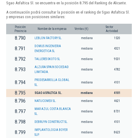
Sgao Asfaltica Sl. se encuentra en la posición 8.795 del Ranking de Alicante.
A continuación podrá consultar la posición en el ranking de Sgao Asfaltica Sl.
y empresas con posiciones similares:
Posición
Sector
Nombre de la empresa
Ventas (€)
Provincia
Actividad
8.790
LEBLON FACTORY SL.
mediana
1520
DOMUS INGENIERIA
8.791
mediana
4321
ENERGETICA SL
8.792
TALLERES SKOTO SL
mediana
9531
ALZURA SPAIN SOCIEDAD
8.793
mediana
4782
LIMITADA.
PRODESARROLLA GLOBAL
8.794
mediana
4101
SL.
8.795
SGAO ASFALTICA SL.
mediana
4101
8.796
NATUCOMEX SL.
mediana
4621
MAR AZUL COSTA BLANCA
8.797
mediana
8731
SL.
8.798
DEBRUYN CONSTRUCT SL.
mediana
4101
IMPLANTOLOGIA BOYER
8.799
mediana
8623
SLP.