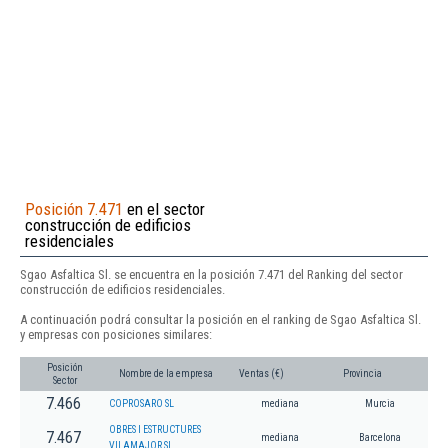
Posición 7.471
en el sector
construcción de edificios
residenciales
Sgao Asfaltica Sl. se encuentra en la posición 7.471 del Ranking del sector
construcción de edificios residenciales.
A continuación podrá consultar la posición en el ranking de Sgao Asfaltica Sl.
y empresas con posiciones similares:
Posición
Nombre de la empresa
Ventas (€)
Provincia
Sector
7.466
COPROSARO SL
mediana
Murcia
OBRES I ESTRUCTURES
7.467
mediana
Barcelona
VILAMAJOR SL.