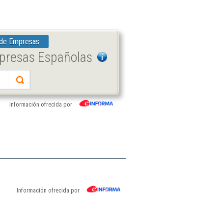
 de Empresas
mpresas Españolas
Información ofrecida por
Información ofrecida por