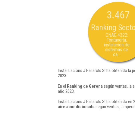
3.467
Ranking Secto
CNAE 4322:
Fontanería,
instalación de
sistemas de
ca...
Instal Lacions J Pallarols Sl ha obtenido la 
2023.
En el
Ranking de Gerona
según ventas, la e
año 2023.
Instal Lacions J Pallarols Sl ha obtenido en 
aire acondicionado
según ventas , empeor