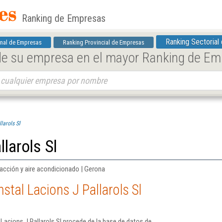
Ranking de Empresas
Ranking Sectorial
nal de Empresas
Ranking Provincial de Empresas
 de su empresa en el mayor Ranking de E
larols Sl
llarols Sl
facción y aire acondicionado | Gerona
stal Lacions J Pallarols Sl
Lacions J Pallarols Sl procede de la base de datos de