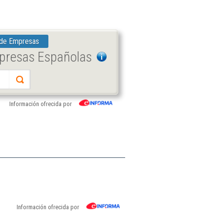
 de Empresas
mpresas Españolas
Información ofrecida por
Información ofrecida por