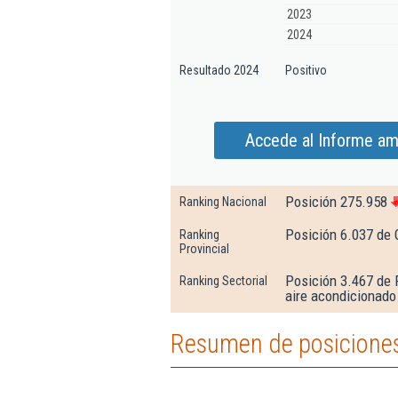
2023
2024
Resultado 2024
Positivo
Accede al Informe amp
Posición 275.958
Ranking Nacional
Posición 6.037 de 
Ranking
Provincial
Posición 3.467 de 
Ranking Sectorial
aire acondicionado
Resumen de posiciones d