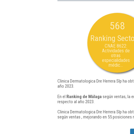
568
Ranking Secto
CNAE 8622:
Actividades de
otras
especialidades
médic...
Clinica Dermatologica Dre Herrera Slp ha obt
año 2023.
En el
Ranking de Málaga
según ventas, la e
respecto al año 2023.
Clinica Dermatologica Dre Herrera Slp ha obt
según ventas , mejorando en 55 posiciones 