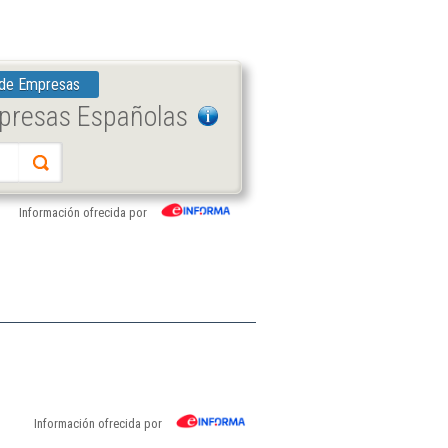
 de Empresas
mpresas Españolas
Información ofrecida por
Información ofrecida por