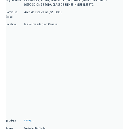
Objeto Social
LA COMPRA, VENTA, DESARROLLO, TENENCIAL, ARRENDAMIENTO Y
DISPOSICION DE TODA CLASE DE BIENES INMUEBLES ETC.
Domicilio
Avenida Escaleritas , 52 - LOC B
Social
Localidad
las Palmas de gran Canaria
Teléfono
92825...
Forma
Sociedad limitada