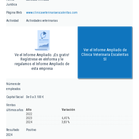
Jurídica
Página Web
www.clinicaveterinariaescaleritas.com
Actividad
Actividades veterinarias
Ver el Informe Ampliado de
Clinica Veterinaria Escaleritas
Ve el Informe Ampliado. ¡Es gratis!
Regístrese en eInforma y le
Sl
regalamos el Informe Ampliado de
esta empresa
Número de
empleados
Capital Social
De 0 a 3.100 €
Ventas
Año
Variación
últimos años
2022
2023
6,45 %
2024
3,83 %
Resultado
Positivo
2024