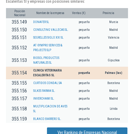
Escaleritas Sl y empresas con posiciones similares:
Posición
Nombre de la empresa
Ventas (€)
Provincia
Nacional
355.149
DONAFER SL
pequeña
Murcia
355.150
CONSULTING VALLECAS SL.
pequeña
Madrid
355.151
SEGRELLES SIGLO XXI SL
pequeña
Valencia
AT -SYMPRO SERVICES &
355.152
pequeña
Madrid
PROJECTS SLP
BIOSOL PRODUCTOS
355.153
pequeña
Gipuzkoa
NATURALES SL
CLINICA VETERINARIA
355.154
pequeña
Palmas (las)
ESCALERITAS SL
355.155
CURTIDOS CONDAL SA
pequeña
Barcelona
355.156
SILKES FARMA SL.
pequeña
Madrid
355.157
INVERCHAMI SL.
pequeña
Madrid
MULTIPLICACION DE AVES
355.158
pequeña
Lérida
SL
355.159
BLANCO BARRERO SL.
pequeña
Barcelona
Ver Ranking de Empresas Nacional