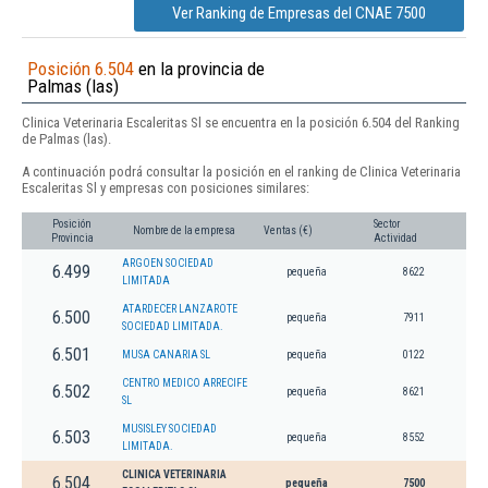
Ver Ranking de Empresas del CNAE 7500
Posición 6.504
en la provincia de
Palmas (las)
Clinica Veterinaria Escaleritas Sl se encuentra en la posición 6.504 del Ranking
de Palmas (las).
A continuación podrá consultar la posición en el ranking de Clinica Veterinaria
Escaleritas Sl y empresas con posiciones similares:
Posición
Sector
Nombre de la empresa
Ventas (€)
Provincia
Actividad
ARGOEN SOCIEDAD
6.499
pequeña
8622
LIMITADA
ATARDECER LANZAROTE
6.500
pequeña
7911
SOCIEDAD LIMITADA.
6.501
MUSA CANARIA SL
pequeña
0122
CENTRO MEDICO ARRECIFE
6.502
pequeña
8621
SL
MUSISLEY SOCIEDAD
6.503
pequeña
8552
LIMITADA.
CLINICA VETERINARIA
6.504
pequeña
7500