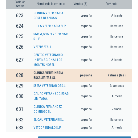
Posición
Nombre de la empresa
Ventas (€)
Provincia
Sector
CLINICA VETERINARIA
623
pequeña
Alicante
COSTA BLANCA SL
624
L ILLA VETERINARIA SLP
pequeña
Barcelona
SARPA, SERVEI VETERINARI
625
pequeña
Barcelona
S.L.P.
626
VETERBET SLL
pequeña
Barcelona
CENTRO VETERINARIO
627
INTERNACIONAL LOS
pequeña
Alicante
MONTESINOS SL.
CLINICA VETERINARIA
628
pequeña
Palmas (las)
ESCALERITAS SL
629
SERSA VETERINARIOS S.L.
pequeña
Salamanca
GRUPO VETSAN SOCIEDAD
630
pequeña
Almería
LIMITADA.
CLINICA FERNANDEZ
631
pequeña
Zamora
DOMINGO SL
632
EL CAU VETERINARI SL.
pequeña
Barcelona
633
VETCOP INDALO SLP
pequeña
Almería