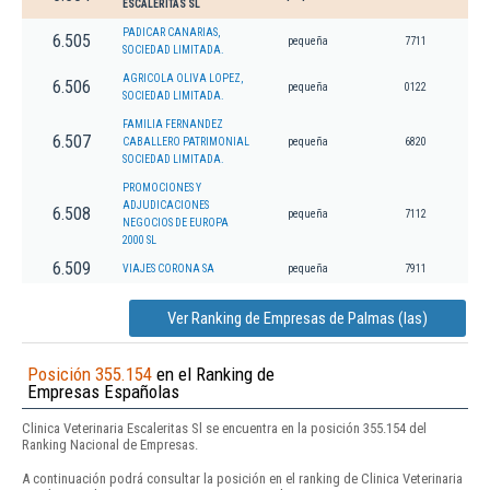
ESCALERITAS SL
PADICAR CANARIAS,
6.505
pequeña
7711
SOCIEDAD LIMITADA.
AGRICOLA OLIVA LOPEZ,
6.506
pequeña
0122
SOCIEDAD LIMITADA.
FAMILIA FERNANDEZ
6.507
CABALLERO PATRIMONIAL
pequeña
6820
SOCIEDAD LIMITADA.
PROMOCIONES Y
ADJUDICACIONES
6.508
pequeña
7112
NEGOCIOS DE EUROPA
2000 SL
6.509
VIAJES CORONA SA
pequeña
7911
Ver Ranking de Empresas de Palmas (las)
Posición 355.154
en el Ranking de
Empresas Españolas
Clinica Veterinaria Escaleritas Sl se encuentra en la posición 355.154 del
Ranking Nacional de Empresas.
A continuación podrá consultar la posición en el ranking de Clinica Veterinaria