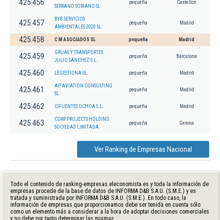
425.456
pequeña
Castellon
SERRANO SORIANO SL
BYB SERVICIOS
425.457
pequeña
Madrid
AMBIENTALES 2020 SL.
425.458
C M ASOCIADOS SL
pequeña
Madrid
GRUAS Y TRANSPORTES
425.459
pequeña
Barcelona
JULIO SANCHEZ S.L.
425.460
LEGESTIONA SL.
pequeña
Madrid
AP AVIATION CONSULTING
425.461
pequeña
Madrid
SL.
425.462
CIFUENTES OCHOA S.L.
pequeña
Madrid
CORP.PROJECTS HOLDING
425.463
pequeña
Gerona
SOCIEDAD LIMITADA.
Ver Ranking de Empresas Nacional
Todo el contenido de ranking-empresas.eleconomista.es y toda la información de
empresas procede de la base de datos de INFORMA D&B S.A.U. (S.M.E.) y es
tratada y suministrada por INFORMA D&B S.A.U. (S.M.E.). En todo caso, la
información de empresas que proporcionamos debe ser tenida en cuenta sólo
como un elemento más a considerar a la hora de adoptar decisiones comerciales
y no debe por tanto determinar las mismas.