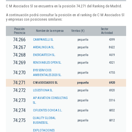
C M Asociados Sl se encuentra en la posición 74.271 del Ranking de Madrid.
A continuación podrá consultar la posición en el ranking de C M Asociados Sl
y empresas con posiciones similares:
Posición
Sector
Nombre de la empresa
Ventas (€)
Provincia
Actividad
74.266
CAMPANELLI SL
pequeña
4399
74.267
AREALINGUA SL.
pequeña
8622
74.268
ENERCARTECH SL.
pequeña
4619
74.269
RENOVABLES OPEN SL.
pequeña
4321
BYB SERVICIOS
74.270
pequeña
4755
AMBIENTALES 2020 SL.
74.271
C M ASOCIADOS SL
pequeña
6920
74.272
LEGESTIONA SL.
pequeña
6920
AP AVIATION CONSULTING
74.273
pequeña
3316
SL.
74.274
CIFUENTES OCHOA S.L.
pequeña
6832
QUALITY GLOBAL
74.275
pequeña
6812
BUSINESS SL.
EXPLOTACIONES