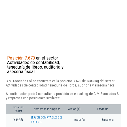
Posición 7.670
en el sector
Actividades de contabilidad,
teneduría de libros, auditoría y
asesoría fiscal
C M Asociados Sl se encuentra en la posición 7.670 del Ranking del sector
Actividades de contabilidad, teneduría de libros, auditoría y asesoría fiscal.
A continuación podrá consultar la posición en el ranking de C M Asociados Sl
y empresas con posiciones similares:
Posición
Nombre de la empresa
Ventas (€)
Provincia
Sector
SERVEIS COMPTABLES DEL
7.665
pequeña
Barcelona
BAIX S.L.