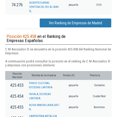
AGROPECUARIAS
74.276
pequeña
0161
VENTOSA DEL RIO AL MAR
SL.
Ver Ranking de Empresas de Madrid
Posición 425.458
en el Ranking de
Empresas Españolas
C M Asociados Sl se encuentra en la posición 425.458 del Ranking Nacional de
Empresas.
A continuación podrá consultar la posición en el ranking de C M Asociados Sl
y empresas con posiciones similares:
Posición
Nombre de la empresa
Ventas (€)
Provincia
Nacional
PINDIO CULTURAL
425.453
pequeña
Cantabria
SOCIEDAD LIMITADA.
INHALA, SOCIEDAD
425.454
pequeña
Ciudad Real
LIMITADA.
NOVA IMMOBILIARIA 2007
425.455
pequeña
Barcelona
SL
CARPINTERIA METALICA