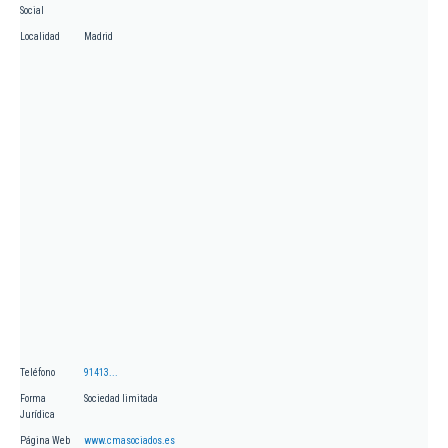
Social
Localidad
Madrid
Teléfono
91413...
Forma
Sociedad limitada
Jurídica
Página Web
www.cmasociados.es