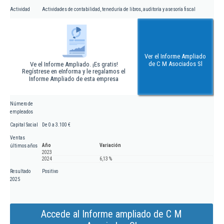
Actividad
Actividades de contabilidad, teneduría de libros, auditoría y asesoría fiscal
Ver el Informe Ampliado
de C M Asociados Sl
Ve el Informe Ampliado. ¡Es gratis!
Regístrese en eInforma y le regalamos el
Informe Ampliado de esta empresa
Número de
empleados
Capital Social
De 0 a 3.100 €
Ventas
Año
Variación
últimos años
2023
2024
6,13 %
Resultado
Positivo
2025
Accede al Informe ampliado de C M