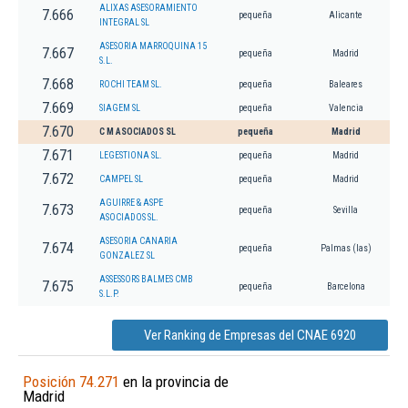
ALIXAS ASESORAMIENTO
7.666
pequeña
Alicante
INTEGRAL SL
ASESORIA MARROQUINA 15
7.667
pequeña
Madrid
S.L.
7.668
ROCHI TEAM SL.
pequeña
Baleares
7.669
SIAGEM SL
pequeña
Valencia
7.670
C M ASOCIADOS SL
pequeña
Madrid
7.671
LEGESTIONA SL.
pequeña
Madrid
7.672
CAMPEL SL
pequeña
Madrid
AGUIRRE & ASPE
7.673
pequeña
Sevilla
ASOCIADOS SL.
ASESORIA CANARIA
7.674
pequeña
Palmas (las)
GONZALEZ SL
ASSESSORS BALMES CMB
7.675
pequeña
Barcelona
S.L.P.
Ver Ranking de Empresas del CNAE 6920
Posición 74.271
en la provincia de
Madrid