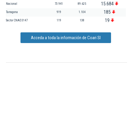
15.684
Nacional
73.941
89.625
185
Tarragona
919
1.104
19
Sector CNAE 0147
119
138
Acceda a toda la información de Coari Sl