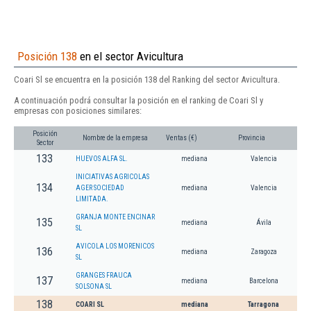
Posición 138
en el sector Avicultura
Coari Sl se encuentra en la posición 138 del Ranking del sector Avicultura.
A continuación podrá consultar la posición en el ranking de Coari Sl y
empresas con posiciones similares:
Posición
Nombre de la empresa
Ventas (€)
Provincia
Sector
133
HUEVOS ALFA SL.
mediana
Valencia
INICIATIVAS AGRICOLAS
134
AGER SOCIEDAD
mediana
Valencia
LIMITADA.
GRANJA MONTE ENCINAR
135
mediana
Ávila
SL
AVICOLA LOS MORENICOS
136
mediana
Zaragoza
SL
GRANGES FRAUCA
137
mediana
Barcelona
SOLSONA SL
138
COARI SL
mediana
Tarragona