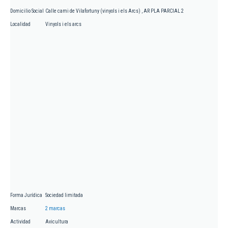
Domicilio Social
Calle cami de Vilafortuny (vinyols i els Arcs) , AR PLA PARCIAL 2
Localidad
Vinyols i els arcs
Forma Jurídica
Sociedad limitada
Marcas
2 marcas
Actividad
Avicultura