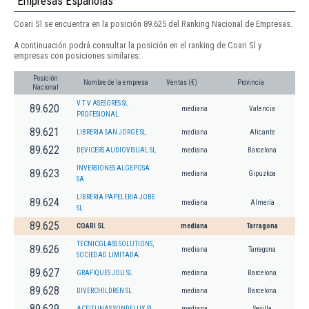
Empresas Españolas
Coari Sl se encuentra en la posición 89.625 del Ranking Nacional de Empresas.
A continuación podrá consultar la posición en el ranking de Coari Sl y
empresas con posiciones similares:
Posición
Nombre de la empresa
Ventas (€)
Provincia
Nacional
V T V ASESORES SL
89.620
mediana
Valencia
PROFESIONAL
89.621
LIBRERIA SAN JORGE SL
mediana
Alicante
89.622
DEVICERS AUDIOVISUAL SL.
mediana
Barcelona
INVERSIONES ALGEPOSA
89.623
mediana
Gipuzkoa
SA
LIBRERIA PAPELERIA JOBE
89.624
mediana
Almería
SL
89.625
COARI SL
mediana
Tarragona
TECNICGLASS SOLUTIONS,
89.626
mediana
Tarragona
SOCIEDAD LIMITADA.
89.627
GRAFIQUES JOU SL
mediana
Barcelona
89.628
DIVERCHILDREN SL
mediana
Barcelona
89.629
ACEITUNAS SONDELUX SL.
mediana
Sevilla