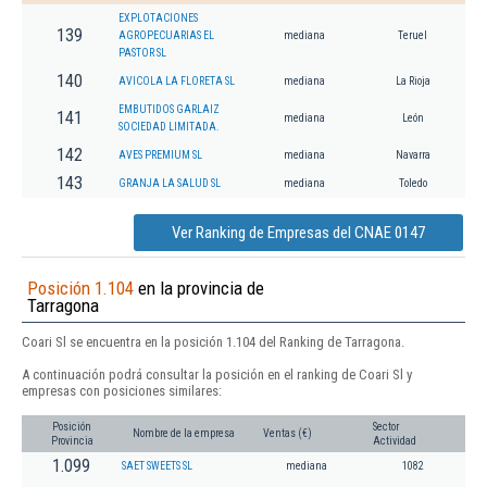
EXPLOTACIONES
139
AGROPECUARIAS EL
mediana
Teruel
PASTOR SL
140
AVICOLA LA FLORETA SL
mediana
La Rioja
EMBUTIDOS GARLAIZ
141
mediana
León
SOCIEDAD LIMITADA.
142
AVES PREMIUM SL
mediana
Navarra
143
GRANJA LA SALUD SL
mediana
Toledo
Ver Ranking de Empresas del CNAE 0147
Posición 1.104
en la provincia de
Tarragona
Coari Sl se encuentra en la posición 1.104 del Ranking de Tarragona.
A continuación podrá consultar la posición en el ranking de Coari Sl y
empresas con posiciones similares:
Posición
Sector
Nombre de la empresa
Ventas (€)
Provincia
Actividad
1.099
SAET SWEETS SL
mediana
1082