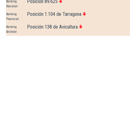
Posición 89.625
Ranking
Nacional
Posición 1.104 de Tarragona
Ranking
Provincial
Posición 138 de Avicultura
Ranking
Sectorial