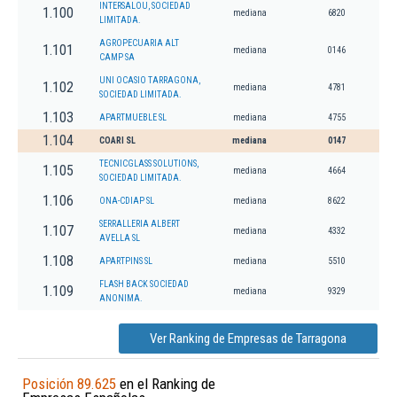
INTERSALOU, SOCIEDAD
1.100
mediana
6820
LIMITADA.
AGROPECUARIA ALT
1.101
mediana
0146
CAMP SA
UNI OCASIO TARRAGONA,
1.102
mediana
4781
SOCIEDAD LIMITADA.
1.103
APARTMUEBLE SL
mediana
4755
1.104
COARI SL
mediana
0147
TECNICGLASS SOLUTIONS,
1.105
mediana
4664
SOCIEDAD LIMITADA.
1.106
ONA-CDIAP SL
mediana
8622
SERRALLERIA ALBERT
1.107
mediana
4332
AVELLA SL
1.108
APARTPINS SL
mediana
5510
FLASH BACK SOCIEDAD
1.109
mediana
9329
ANONIMA.
Ver Ranking de Empresas de Tarragona
Posición 89.625
en el Ranking de