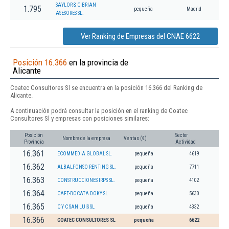
SAYLOR & CIBRIAN
1.795
pequeña
Madrid
ASESORES SL.
Ver Ranking de Empresas del CNAE 6622
Posición 16.366
en la provincia de
Alicante
Coatec Consultores Sl se encuentra en la posición 16.366 del Ranking de
Alicante.
A continuación podrá consultar la posición en el ranking de Coatec
Consultores Sl y empresas con posiciones similares:
Posición
Sector
Nombre de la empresa
Ventas (€)
Provincia
Actividad
16.361
ECOMMEDIA GLOBAL SL.
pequeña
4619
16.362
ALBALFONSO RENTING SL.
pequeña
7711
16.363
CONSTRUCCIONES IRPS SL.
pequeña
4102
16.364
CAFE-BOCATA DOKY SL
pequeña
5630
16.365
C Y C SAN LUIS SL
pequeña
4332
16.366
COATEC CONSULTORES SL
pequeña
6622