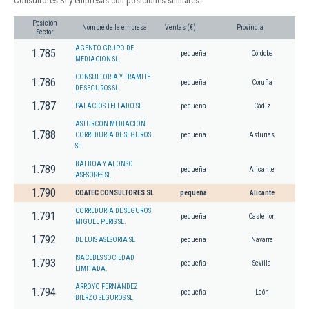
Consultores Sl y empresas con posiciones similares:
Posición
Nombre de la empresa
Ventas (€)
Provincia
Sector
AGENTO GRUPO DE
1.785
pequeña
Córdoba
MEDIACION SL.
CONSULTORIA Y TRAMITE
1.786
pequeña
Coruña
DE SEGUROS SL
1.787
PALACIOS TELLADO SL.
pequeña
Cádiz
ASTURCON MEDIACION
1.788
CORREDURIA DE SEGUROS
pequeña
Asturias
SL
BALBOA Y ALONSO
1.789
pequeña
Alicante
ASESORES SL
1.790
COATEC CONSULTORES SL
pequeña
Alicante
CORREDURIA DE SEGUROS
1.791
pequeña
Castellon
MIGUEL PERIS SL.
1.792
DE LUIS ASESORIA SL
pequeña
Navarra
ISACEBES SOCIEDAD
1.793
pequeña
Sevilla
LIMITADA.
ARROYO FERNANDEZ
1.794
pequeña
León
BIERZO SEGUROS SL