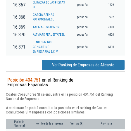
EL BAZAR DE LAS FIESTAS
16.367
pequeña
1429
SL.
GARCIA ARENAS
16.368
pequeña
7732
PATRIMONIAL SL
16.369
TAPIZADOS COSME SL
pequeña
3100
16.370
ALTMARK REAL ESTATE SL.
pequeña
6820
BENIDORM NCS
16.371
CONSULTING
pequeña
6910
EMPRESARIAL S.C. V
Ver Ranking de Empresas de Alicante
Posición 404.751
en el Ranking de
Empresas Españolas
Coatec Consultores Sl se encuentra en la posición 404.751 del Ranking
Nacional de Empresas.
A continuación podrá consultar la posición en el ranking de Coatec
Consultores Sl y empresas con posiciones similares:
Posición
Nombre de la empresa
Ventas (€)
Provincia
Nacional