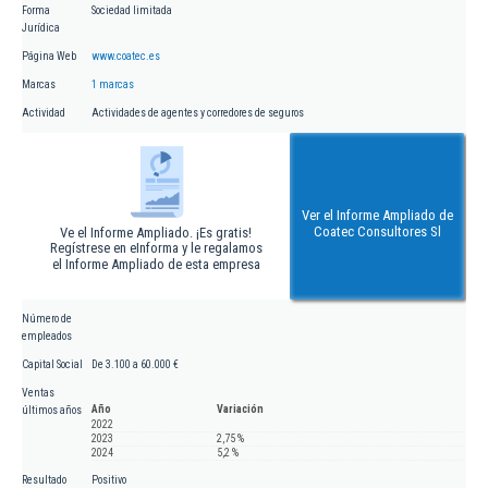
Forma
Sociedad limitada
Jurídica
Página Web
www.coatec.es
Marcas
1 marcas
Actividad
Actividades de agentes y corredores de seguros
Ver el Informe Ampliado de
Coatec Consultores Sl
Ve el Informe Ampliado. ¡Es gratis!
Regístrese en eInforma y le regalamos
el Informe Ampliado de esta empresa
Número de
empleados
Capital Social
De 3.100 a 60.000 €
Ventas
Año
Variación
últimos años
2022
2023
2,75 %
2024
5,2 %
Resultado
Positivo