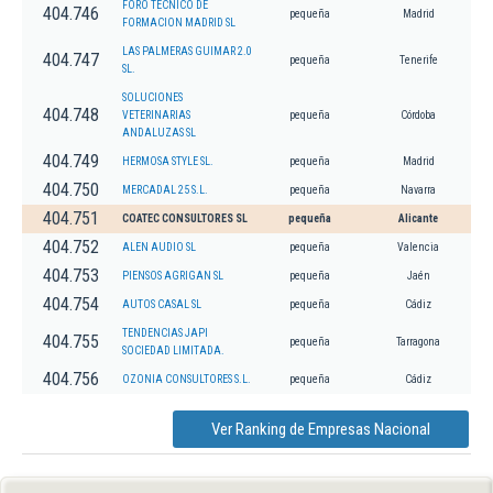
FORO TECNICO DE
404.746
pequeña
Madrid
FORMACION MADRID SL
LAS PALMERAS GUIMAR 2.0
404.747
pequeña
Tenerife
SL.
SOLUCIONES
404.748
VETERINARIAS
pequeña
Córdoba
ANDALUZAS SL
404.749
HERMOSA STYLE SL.
pequeña
Madrid
404.750
MERCADAL 25 S.L.
pequeña
Navarra
404.751
COATEC CONSULTORES SL
pequeña
Alicante
404.752
ALEN AUDIO SL
pequeña
Valencia
404.753
PIENSOS AGRIGAN SL
pequeña
Jaén
404.754
AUTOS CASAL SL
pequeña
Cádiz
TENDENCIAS JAPI
404.755
pequeña
Tarragona
SOCIEDAD LIMITADA.
404.756
OZONIA CONSULTORES S.L.
pequeña
Cádiz
Ver Ranking de Empresas Nacional