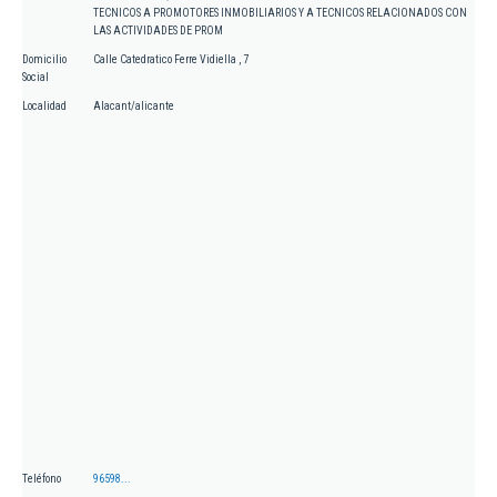
TECNICOS A PROMOTORES INMOBILIARIOS Y A TECNICOS RELACIONADOS CON
LAS ACTIVIDADES DE PROM
Domicilio
Calle Catedratico Ferre Vidiella , 7
Social
Localidad
Alacant/alicante
Teléfono
96598...