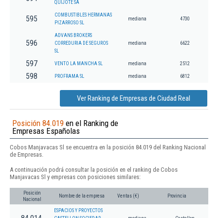
QUIJOTE SA
COMBUSTIBLES HERMANAS
595
mediana
4730
PIZARROSO SL
ADVANS BROKERS
596
CORREDURIA DE SEGUROS
mediana
6622
SL
597
VENTO LA MANCHA SL
mediana
2512
598
PROFRAMA SL
mediana
6812
Ver Ranking de Empresas de Ciudad Real
Posición 84.019
en el Ranking de
Empresas Españolas
Cobos Manjavacas Sl se encuentra en la posición 84.019 del Ranking Nacional
de Empresas.
A continuación podrá consultar la posición en el ranking de Cobos
Manjavacas Sl y empresas con posiciones similares:
Posición
Nombre de la empresa
Ventas (€)
Provincia
Nacional
ESPACIOS Y PROYECTOS