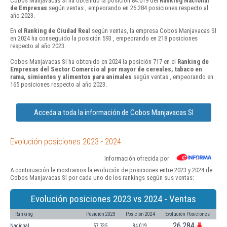
Cobos Manjavacas Sl ha obtenido la posición 84.019 del
Ranking Nacional
de Empresas
según ventas , empeorando en 26.284 posiciones respecto al
año 2023.
En el
Ranking de Ciudad Real
según ventas, la empresa Cobos Manjavacas Sl
en 2024 ha conseguido la posición 593 , empeorando en 218 posiciones
respecto al año 2023.
Cobos Manjavacas Sl ha obtenido en 2024 la posición 717 en el
Ranking de
Empresas del Sector Comercio al por mayor de cereales, tabaco en
rama, simientes y alimentos para animales
según ventas , empeorando en
165 posiciones respecto al año 2023.
Acceda a toda la información de Cobos Manjavacas Sl
Evolución posiciones 2023 - 2024
Información ofrecida por
A continuación le mostramos la evolución de posiciones entre 2023 y 2024 de
Cobos Manjavacas Sl por cada uno de los rankings según sus ventas:
Evolución posiciones 2023 vs 2024 - Ventas
Ranking
Posición 2023
Posición 2024
Evolución Posiciones
26.284
Nacional
57.735
84.019