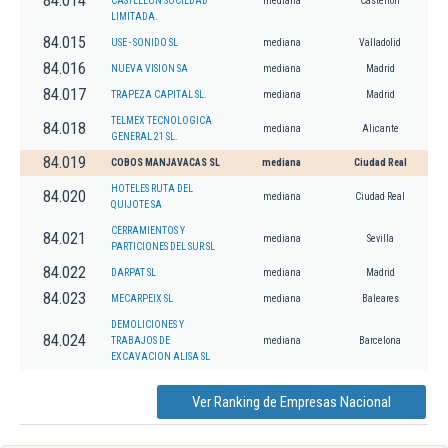
84.014
CASTELLON SOCIEDAD
mediana
Castellon
LIMITADA.
84.015
USE - SONIDO SL
mediana
Valladolid
84.016
NUEVA VISION SA
mediana
Madrid
84.017
TRAPEZA CAPITAL SL.
mediana
Madrid
TELMEX TECNOLOGICA
84.018
mediana
Alicante
GENERAL 21 SL.
84.019
COBOS MANJAVACAS SL
mediana
Ciudad Real
HOTELES RUTA DEL
84.020
mediana
Ciudad Real
QUIJOTE SA
CERRAMIENTOS Y
84.021
mediana
Sevilla
PARTICIONES DEL SUR SL
84.022
DARPAT SL
mediana
Madrid
84.023
MECARPEIX SL
mediana
Baleares
DEMOLICIONES Y
84.024
TRABAJOS DE
mediana
Barcelona
EXCAVACION ALISA SL
Ver Ranking de Empresas Nacional