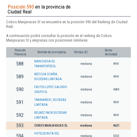
Posición 593
en la provincia de
Ciudad Real
Cobos Manjavacas Sl se encuentra en la posición 593 del Ranking de Ciudad
Real.
A continuación podrá consultar la posición en el ranking de Cobos
Manjavacas Sl y empresas con posiciones similares:
Posición
Sector
Nombre de la empresa
Ventas (€)
Provincia
Actividad
MANCHEGA DE
588
mediana
4941
TRANSPORTES SL
MEZCUA OCAÑA,
589
mediana
4941
SOCIEDAD LIMITADA.
FRUTOS LOPEZ GALINDO
590
mediana
4684
GRUPO SL
TRANSARE 81, SOCIEDAD
591
mediana
4941
LIMITADA.
BELMEZ PACK SOCIEDAD
592
mediana
4941
LIMITADA.
593
COBOS MANJAVACAS SL
mediana
4621
HOTELES RUTA DEL
594
mediana
5510