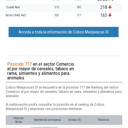
218
Ciudad Real
375
593
165
Sector CNAE 4621
552
717
Acceda a toda la información de Cobos Manjavacas Sl
Posición 717
en el sector Comercio
al por mayor de cereales, tabaco en
rama, simientes y alimentos para
animales
Cobos Manjavacas Sl se encuentra en la posición 717 del Ranking del sector
Comercio al por mayor de cereales, tabaco en rama, simientes y alimentos para
animales.
A continuación podrá consultar la posición en el ranking de Cobos
Manjavacas Sl y empresas con posiciones similares:
Posición
Nombre de la empresa
Ventas (€)
Provincia
Sector