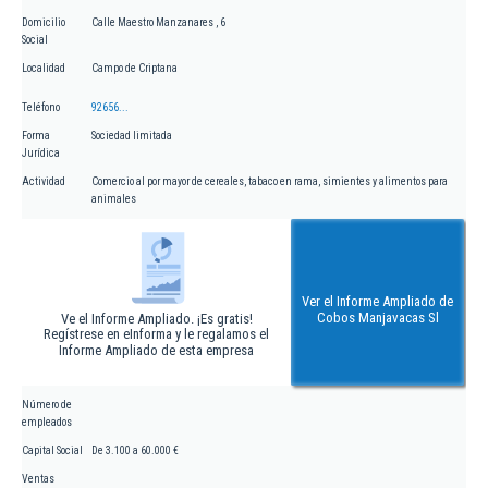
Domicilio
Calle Maestro Manzanares , 6
Social
Localidad
Campo de Criptana
Teléfono
92656...
Forma
Sociedad limitada
Jurídica
Actividad
Comercio al por mayor de cereales, tabaco en rama, simientes y alimentos para
animales
Ver el Informe Ampliado de
Cobos Manjavacas Sl
Ve el Informe Ampliado. ¡Es gratis!
Regístrese en eInforma y le regalamos el
Informe Ampliado de esta empresa
Número de
empleados
Capital Social
De 3.100 a 60.000 €
Ventas