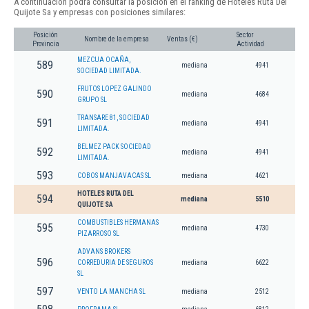
A continuación podrá consultar la posición en el ranking de Hoteles Ruta Del
Quijote Sa y empresas con posiciones similares:
Posición
Sector
Nombre de la empresa
Ventas (€)
Provincia
Actividad
MEZCUA OCAÑA,
589
mediana
4941
SOCIEDAD LIMITADA.
FRUTOS LOPEZ GALINDO
590
mediana
4684
GRUPO SL
TRANSARE 81, SOCIEDAD
591
mediana
4941
LIMITADA.
BELMEZ PACK SOCIEDAD
592
mediana
4941
LIMITADA.
593
COBOS MANJAVACAS SL
mediana
4621
HOTELES RUTA DEL
594
mediana
5510
QUIJOTE SA
COMBUSTIBLES HERMANAS
595
mediana
4730
PIZARROSO SL
ADVANS BROKERS
596
CORREDURIA DE SEGUROS
mediana
6622
SL
597
VENTO LA MANCHA SL
mediana
2512