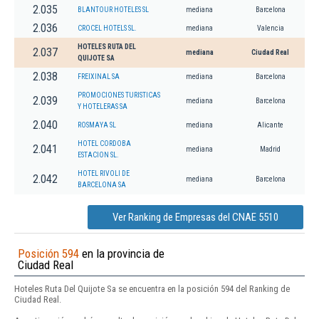
2.035
BLANTOUR HOTELES SL
mediana
Barcelona
2.036
CROCEL HOTELS SL.
mediana
Valencia
HOTELES RUTA DEL
2.037
mediana
Ciudad Real
QUIJOTE SA
2.038
FREIXINAL SA
mediana
Barcelona
PROMOCIONES TURISTICAS
2.039
mediana
Barcelona
Y HOTELERAS SA
2.040
ROSMAYA SL
mediana
Alicante
HOTEL CORDOBA
2.041
mediana
Madrid
ESTACION SL.
HOTEL RIVOLI DE
2.042
mediana
Barcelona
BARCELONA SA
Ver Ranking de Empresas del CNAE 5510
Posición 594
en la provincia de
Ciudad Real
Hoteles Ruta Del Quijote Sa se encuentra en la posición 594 del Ranking de
Ciudad Real.