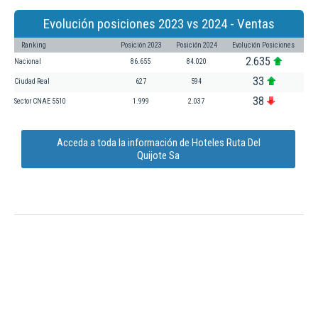
Evolución posiciones 2023 vs 2024 - Ventas
Ranking
Posición 2023
Posición 2024
Evolución Posiciones
2.635
Nacional
86.655
84.020
33
Ciudad Real
627
594
38
Sector CNAE 5510
1.999
2.037
Acceda a toda la información de Hoteles Ruta Del
Quijote Sa