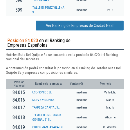
598
PROFRAMA SL
mediana
6812
TALLERES PEREZ VILLENA
599
mediana
2512
SL
Ver Ranking de Empresas de Ciudad Real
Posición 84.020
en el Ranking de
Empresas Españolas
Hoteles Ruta Del Quijote Sa se encuentra en la posición 84.020 del Ranking
Nacional de Empresas.
A continuación podrá consultar la posición en el ranking de Hoteles Ruta Del
Quijote Sa y empresas con posiciones similares:
Posición
Nombre de la empresa
Ventas (€)
Provincia
Nacional
84.015
USE - SONIDO SL
mediana
Valladolid
84.016
NUEVA VISION SA
mediana
Madrid
84.017
TRAPEZA CAPITAL SL.
mediana
Madrid
TELMEX TECNOLOGICA
84.018
mediana
Alicante
GENERAL 21 SL.
84.019
COBOS MANJAVACAS SL
mediana
Ciudad Real