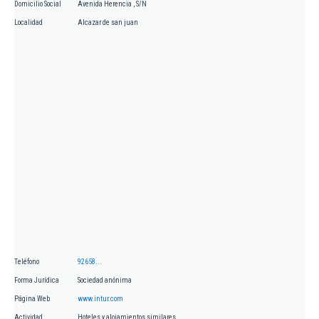
Domicilio Social
Avenida Herencia , S/N
Localidad
Alcazar de san juan
Teléfono
92658...
Forma Jurídica
Sociedad anónima
Página Web
www.intur.com
Actividad
Hoteles y alojamientos similares