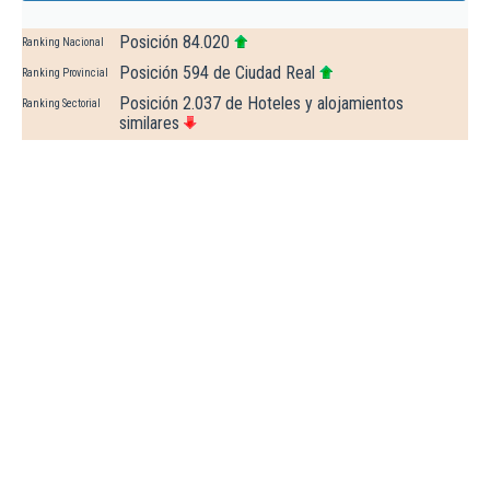
Posición 84.020
Ranking Nacional
Posición 594 de Ciudad Real
Ranking Provincial
Posición 2.037 de Hoteles y alojamientos
Ranking Sectorial
similares