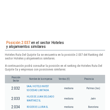
Posición 2.037
en el sector Hoteles
y alojamientos similares
Hoteles Ruta Del Quijote Sa se encuentra en la posición 2.037 del Ranking del
sector Hoteles y alojamientos similares.
A continuación podrá consultar la posición en el ranking de Hoteles Ruta Del
Quijote Sa y empresas con posiciones similares:
Posición
Nombre de la empresa
Ventas (€)
Provincia
Sector
SAAJ HOTELS INVEST
2.032
mediana
Palmas (las)
SOCIEDAD LIMITADA.
HIJOS DE JUAN DELGADO
2.033
mediana
Jaén
MARTINEZ SL
2.034
ROGER DE LLURIA SL
mediana
Barcelona