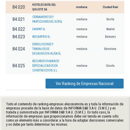
HOTELES RUTA DEL
84.020
mediana
Ciudad Real
QUIJOTE SA
CERRAMIENTOS Y
84.021
mediana
Sevilla
PARTICIONES DEL SUR SL
84.022
DARPAT SL
mediana
Madrid
84.023
MECARPEIX SL
mediana
Baleares
DEMOLICIONES Y
84.024
TRABAJOS DE
mediana
Barcelona
EXCAVACION ALISA SL
RECURSOS HUMANOS
84.025
ESPECIALIZADOS EN
mediana
Coruña
CONSTRUCCION, S.L.
Ver Ranking de Empresas Nacional
Todo el contenido de ranking-empresas.eleconomista.es y toda la información de
empresas procede de la base de datos de INFORMA D&B S.A.U. (S.M.E.) y es
tratada y suministrada por INFORMA D&B S.A.U. (S.M.E.). En todo caso, la
información de empresas que proporcionamos debe ser tenida en cuenta sólo
como un elemento más a considerar a la hora de adoptar decisiones comerciales
y no debe por tanto determinar las mismas.