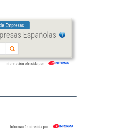
 de Empresas
mpresas Españolas
Información ofrecida por
Información ofrecida por