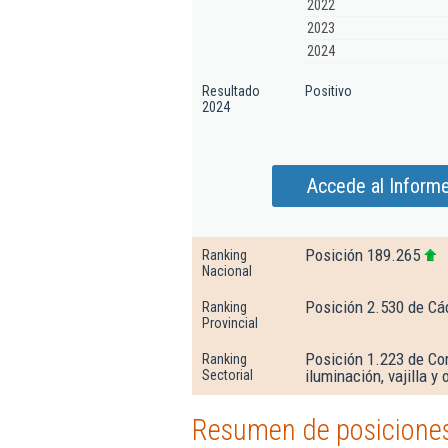
2022
2023
2024
Resultado
Positivo
2024
Accede al Inform
Posición 189.265
Ranking
Nacional
Posición 2.530 de Cá
Ranking
Provincial
Posición 1.223 de Co
Ranking
iluminación, vajilla y
Sectorial
Resumen de posiciones