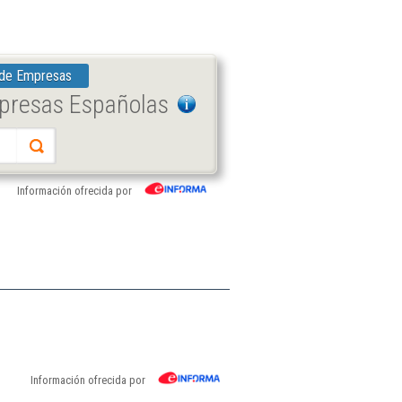
 de Empresas
mpresas Españolas
Información ofrecida por
Información ofrecida por