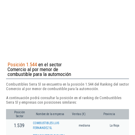
Posición 1.544
en el sector
Comercio al por menor de
combustible para la automoción
Combustibles Serra Sl se encuentra en la posición 1.544 del Ranking del sector
Comercio al por menor de combustible para la automoción.
A continuación podrá consultar la posición en el ranking de Combustibles
Serra Sl y empresas con posiciones similares:
Posición
Nombre de la empresa
Ventas (€)
Provincia
Sector
COMBUSTIBLES LUIS
1.539
mediana
La Rioja
FERNANDEZ SL