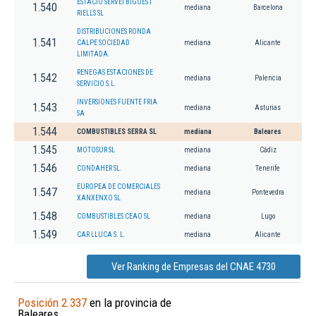
ESTACIO SERVEI BIGUES I
1.540
mediana
Barcelona
RIELLS SL
DISTRIBUCIONES RONDA
1.541
CALPE SOCIEDAD
mediana
Alicante
LIMITADA.
RENEGAS ESTACIONES DE
1.542
mediana
Palencia
SERVICIO S.L.
INVERSIONES FUENTE FRIA
1.543
mediana
Asturias
SA
1.544
COMBUSTIBLES SERRA SL
mediana
Baleares
1.545
MOTOSUR SL
mediana
Cádiz
1.546
CONDAHER SL.
mediana
Tenerife
EUROPEA DE COMERCIALES
1.547
mediana
Pontevedra
XANXENXO SL
1.548
COMBUSTIBLES CEAO SL
mediana
Lugo
1.549
CAR LLUCA S. L.
mediana
Alicante
Ver Ranking de Empresas del CNAE 4730
Posición 2.337
en la provincia de
Baleares