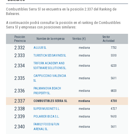
Combustibles Serra Sl se encuentra en la posición 2.337 del Ranking de
Baleares.
A continuación podrá consultar la posición en el ranking de Combustibles
Serra Sl y empresas con posiciones similares:
Posición
Sector
Nombre de la empresa
Ventas (€)
Provincia
Actividad
2.332
AUJUB SL
mediana
7732
2.333
TURISTICA SES SAVINES SL
mediana
5510
TRIFORK ACADEMY AND
2.334
mediana
6220
SOFTWARE SOLUTIONS SL.
CAPPUCCINO VALENCIA
2.335
mediana
5611
SL
PALMANOVA BEACH
2.336
mediana
6820
PROPERTY SL.
2.337
COMBUSTIBLES SERRA SL
mediana
4730
2.338
SUPER MUSONET S.L.
mediana
4727
2.339
POLARIER IBIZA S.L.
mediana
9610
FAMILY FOOD & FUN
2.340
mediana
5611
ARENAL SL.