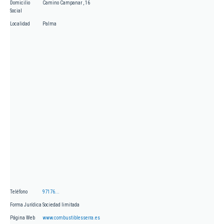
Domicilio
Camino Campanar , 16
Social
Localidad
Palma
Teléfono
97176...
Forma Jurídica
Sociedad limitada
Página Web
www.combustiblesserra.es