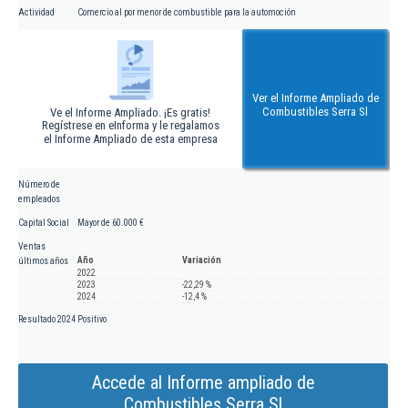
Actividad
Comercio al por menor de combustible para la automoción
Ver el Informe Ampliado de
Combustibles Serra Sl
Ve el Informe Ampliado. ¡Es gratis!
Regístrese en eInforma y le regalamos
el Informe Ampliado de esta empresa
Número de
empleados
Capital Social
Mayor de 60.000 €
Ventas
Año
Variación
últimos años
2022
2023
-22,29 %
2024
-12,4 %
Resultado 2024
Positivo
Accede al Informe ampliado de
Combustibles Serra Sl