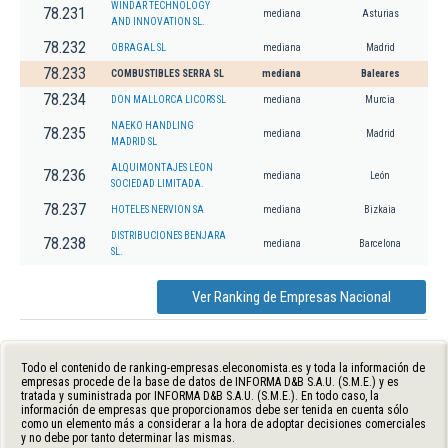
WINDAR TECHNOLOGY
78.231
mediana
Asturias
AND INNOVATION SL.
78.232
OBRAGAL SL
mediana
Madrid
78.233
COMBUSTIBLES SERRA SL
mediana
Baleares
78.234
DON MALLORCA LICORS SL
mediana
Murcia
NAEKO HANDLING
78.235
mediana
Madrid
MADRID SL
ALQUIMONTAJES LEON
78.236
mediana
León
SOCIEDAD LIMITADA.
78.237
HOTELES NERVION SA
mediana
Bizkaia
DISTRIBUCIONES BENJARA
78.238
mediana
Barcelona
SL.
Ver Ranking de Empresas Nacional
Todo el contenido de ranking-empresas.eleconomista.es y toda la información de
empresas procede de la base de datos de INFORMA D&B S.A.U. (S.M.E.) y es
tratada y suministrada por INFORMA D&B S.A.U. (S.M.E.). En todo caso, la
información de empresas que proporcionamos debe ser tenida en cuenta sólo
como un elemento más a considerar a la hora de adoptar decisiones comerciales
y no debe por tanto determinar las mismas.