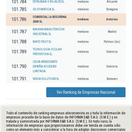
101.784
ESTRUMAN II ROJALES SL.
mediana
Alicante
101.785
GS OFIMATICA SL.
mediana
Tarragona
COMERCIAL LA BEGOÑINA
101.786
mediana
Asturias
2000 SL
MAINAR MANUTENCION
101.787
mediana
Madrid
INDUSTRIAL SL
101.788
MAYE FRUIT SL
mediana
Palmas (las)
TECNOLOGIA OCULAR
101.789
mediana
Valencia
PREVENTIVA SL.
CELSA MESSGERATE-
101.790
ESPAÑA SOCIEDAD
mediana
Valencia
LIMITADA.
101.791
NEXIA SOLUTIONS SL
mediana
Baleares
Ver Ranking de Empresas Nacional
Todo el contenido de ranking-empresas.eleconomista.es y toda la información de
empresas procede de la base de datos de INFORMA D&B S.A.U. (S.M.E.) y es
tratada y suministrada por INFORMA D&B S.A.U. (S.M.E.). En todo caso, la
información de empresas que proporcionamos debe ser tenida en cuenta sólo
como un elemento más a considerar a la hora de adoptar decisiones comerciales