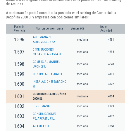
de Asturias.
A continuación podrá consultar la posición en el ranking de Comercial La
Begoñina 2000 Sl y empresas con posiciones similares:
Posición
Sector
Nombre de la empresa
Ventas (€)
Provincia
Actividad
ASTURIANA DE
1.596
mediana
4781
AUTOMOCION SA
DISTRIBUCIONES
1.597
mediana
4634
CABANELLA NAVIA SL
COMERCIAL MANUEL
1.598
mediana
4649
URONES SL
1.599
CONTRATAS GARBAR SL.
mediana
4101
INSTALACIONES SARACHO
1.600
mediana
4322
SL
COMERCIAL LA BEGOÑINA
1.601
mediana
4634
2000 SL
1.602
DINGOMA SA
mediana
2829
CONSTRUCCIONES
1.603
mediana
4102
PEJARCASTUR SL.
1.604
ADAMLAB SL
mediana
3250