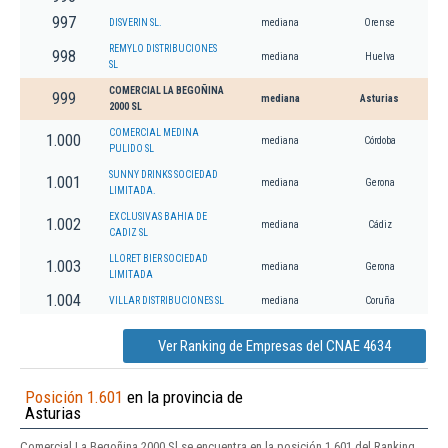
997
DISVERIN SL.
mediana
Orense
REMYLO DISTRIBUCIONES
998
mediana
Huelva
SL
COMERCIAL LA BEGOÑINA
999
mediana
Asturias
2000 SL
COMERCIAL MEDINA
1.000
mediana
Córdoba
PULIDO SL
SUNNY DRINKS SOCIEDAD
1.001
mediana
Gerona
LIMITADA.
EXCLUSIVAS BAHIA DE
1.002
mediana
Cádiz
CADIZ SL
LLORET BIER SOCIEDAD
1.003
mediana
Gerona
LIMITADA
1.004
VILLAR DISTRIBUCIONES SL
mediana
Coruña
Ver Ranking de Empresas del CNAE 4634
Posición 1.601
en la provincia de
Asturias
Comercial La Begoñina 2000 Sl se encuentra en la posición 1.601 del Ranking