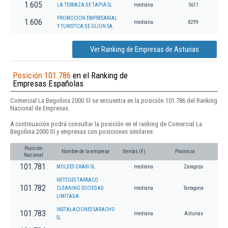
1.605
LA TERRAZA DE TAPIA SL.
mediana
5611
PROMOCION EMPRESARIAL
1.606
mediana
8299
Y TURISTICA DE GIJON SA.
Ver Ranking de Empresas de Asturias
Posición 101.786
en el Ranking de
Empresas Españolas
Comercial La Begoñina 2000 Sl se encuentra en la posición 101.786 del Ranking
Nacional de Empresas.
A continuación podrá consultar la posición en el ranking de Comercial La
Begoñina 2000 Sl y empresas con posiciones similares:
Posición
Nombre de la empresa
Ventas (€)
Provincia
Nacional
101.781
MOLDES GRABI SL
mediana
Zaragoza
NETEGES TARRACO
101.782
CLEANING SOCIEDAD
mediana
Tarragona
LIMITADA.
INSTALACIONES SARACHO
101.783
mediana
Asturias
SL