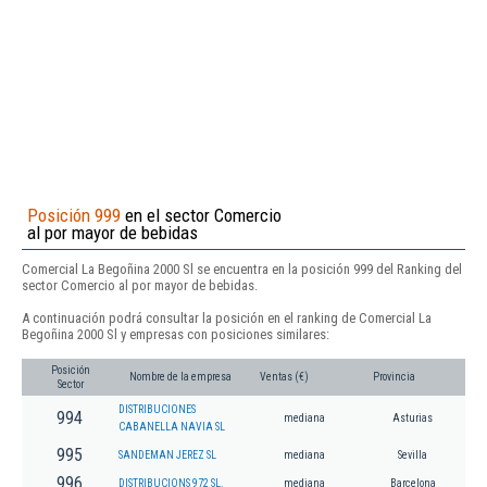
Posición 999
en el sector Comercio
al por mayor de bebidas
Comercial La Begoñina 2000 Sl se encuentra en la posición 999 del Ranking del
sector Comercio al por mayor de bebidas.
A continuación podrá consultar la posición en el ranking de Comercial La
Begoñina 2000 Sl y empresas con posiciones similares:
Posición
Nombre de la empresa
Ventas (€)
Provincia
Sector
DISTRIBUCIONES
994
mediana
Asturias
CABANELLA NAVIA SL
995
SANDEMAN JEREZ SL
mediana
Sevilla
996
DISTRIBUCIONS 972 SL.
mediana
Barcelona