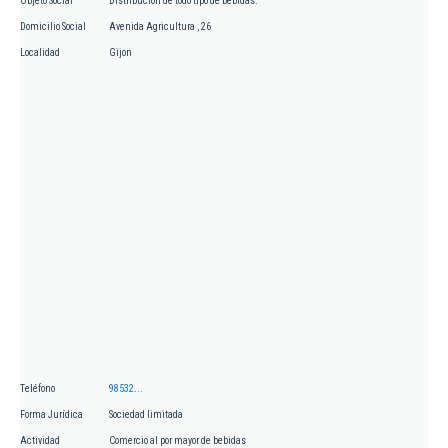
Objeto Social
Distribución de todo tipo de bebidas.
Domicilio Social
Avenida Agricultura , 26
Localidad
Gijon
Teléfono
98532...
Forma Jurídica
Sociedad limitada
Actividad
Comercio al por mayor de bebidas