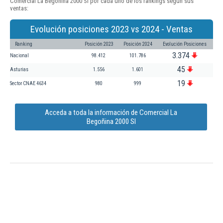
Comercial La Begoñina 2000 Sl por cada uno de los rankings según sus
ventas:
Evolución posiciones 2023 vs 2024 - Ventas
Ranking
Posición 2023
Posición 2024
Evolución Posiciones
3.374
Nacional
98.412
101.786
45
Asturias
1.556
1.601
19
Sector CNAE 4634
980
999
Acceda a toda la información de Comercial La
Begoñina 2000 Sl