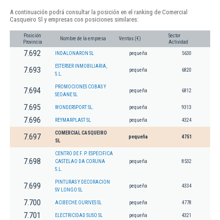
A continuación podrá consultar la posición en el ranking de Comercial
Casqueiro Sl y empresas con posiciones similares:
Posición
Sector
Nombre de la empresa
Ventas (€)
Provincia
Actividad
7.692
INDALONARON SL
pequeña
5630
ESTERSER INMOBILIARIA,
7.693
pequeña
6820
S.L.
PROMOCIONES COBAS Y
7.694
pequeña
6812
SEOANE SL
7.695
WONDERSPORT SL.
pequeña
9313
7.696
REYMARPLAST SL
pequeña
4324
COMERCIAL CASQUEIRO
7.697
pequeña
4751
SL
CENTRO DE F. P. ESPECIFICA
7.698
CASTELAO DA CORUNA
pequeña
8532
S.L.
PINTURAS Y DECORACION
7.699
pequeña
4334
SV LONGO SL
7.700
ACIBECHE OURIVES SL
pequeña
4778
7.701
ELECTRICIDAD SUSO SL
pequeña
4321