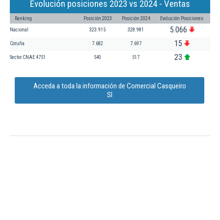
Evolución posiciones 2023 vs 2024 - Ventas
Ranking
Posición 2023
Posición 2024
Evolución Posiciones
5.066
Nacional
323.915
328.981
15
Coruña
7.682
7.697
23
Sector CNAE 4751
540
517
Acceda a toda la información de Comercial Casqueiro
Sl