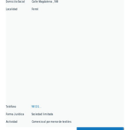
Domicilio Social
Calle Magdalena , 188
Localidad
Ferrol
Teléfono
98135...
Forma Jurídica
Sociedad limitada
Actividad
Comercio al por menor de textiles