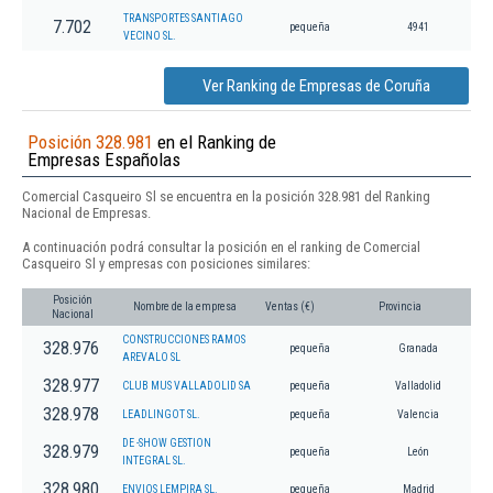
TRANSPORTES SANTIAGO
7.702
pequeña
4941
VECINO SL.
Ver Ranking de Empresas de Coruña
Posición 328.981
en el Ranking de
Empresas Españolas
Comercial Casqueiro Sl se encuentra en la posición 328.981 del Ranking
Nacional de Empresas.
A continuación podrá consultar la posición en el ranking de Comercial
Casqueiro Sl y empresas con posiciones similares:
Posición
Nombre de la empresa
Ventas (€)
Provincia
Nacional
CONSTRUCCIONES RAMOS
328.976
pequeña
Granada
AREVALO SL
328.977
CLUB MUS VALLADOLID SA
pequeña
Valladolid
328.978
LEADLINGOT SL.
pequeña
Valencia
DE -SHOW GESTION
328.979
pequeña
León
INTEGRAL SL.
328.980
ENVIOS LEMPIRA SL.
pequeña
Madrid