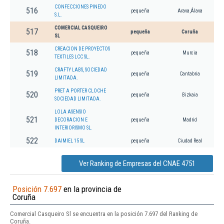
CONFECCIONES PINEDO
516
pequeña
Arava,Álava
S.L.
COMERCIAL CASQUEIRO
517
pequeña
Coruña
SL
CREACION DE PROYECTOS
518
pequeña
Murcia
TEXTILES LCC SL.
CRAFTY LABS, SOCIEDAD
519
pequeña
Cantabria
LIMITADA.
PRET A PORTER CLOCHE
520
pequeña
Bizkaia
SOCIEDAD LIMITADA.
LOLA ASENSIO
521
DECORACION E
pequeña
Madrid
INTERIORISMO SL.
522
DAIMIEL 15 SL
pequeña
Ciudad Real
Ver Ranking de Empresas del CNAE 4751
Posición 7.697
en la provincia de
Coruña
Comercial Casqueiro Sl se encuentra en la posición 7.697 del Ranking de
Coruña.