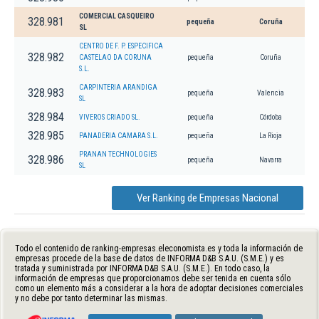
COMERCIAL CASQUEIRO
328.981
pequeña
Coruña
SL
CENTRO DE F. P. ESPECIFICA
328.982
CASTELAO DA CORUNA
pequeña
Coruña
S.L.
CARPINTERIA ARANDIGA
328.983
pequeña
Valencia
SL
328.984
VIVEROS CRIADO SL.
pequeña
Córdoba
328.985
PANADERIA CAMARA S.L.
pequeña
La Rioja
PRANAN TECHNOLOGIES
328.986
pequeña
Navarra
SL
Ver Ranking de Empresas Nacional
Todo el contenido de ranking-empresas.eleconomista.es y toda la información de
empresas procede de la base de datos de INFORMA D&B S.A.U. (S.M.E.) y es
tratada y suministrada por INFORMA D&B S.A.U. (S.M.E.). En todo caso, la
información de empresas que proporcionamos debe ser tenida en cuenta sólo
como un elemento más a considerar a la hora de adoptar decisiones comerciales
y no debe por tanto determinar las mismas.