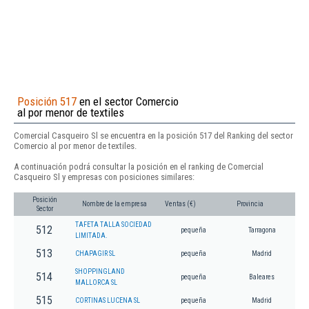
Posición 517
en el sector Comercio
al por menor de textiles
Comercial Casqueiro Sl se encuentra en la posición 517 del Ranking del sector
Comercio al por menor de textiles.
A continuación podrá consultar la posición en el ranking de Comercial
Casqueiro Sl y empresas con posiciones similares:
Posición
Nombre de la empresa
Ventas (€)
Provincia
Sector
TAFETA TALLA SOCIEDAD
512
pequeña
Tarragona
LIMITADA.
513
CHAPAGIR SL
pequeña
Madrid
SHOPPINGLAND
514
pequeña
Baleares
MALLORCA SL
515
CORTINAS LUCENA SL
pequeña
Madrid