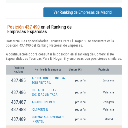
Ver Ranking de Empresas de Madrid
Posición 437.490
en el Ranking de
Empresas Españolas
Comercial De Especialidades Tecnicas Para El Hogar Sl se encuentra en la
posición 437.490 del Ranking Nacional de Empresas.
A continuación podrá consultar la posición en el ranking de Comercial De
Especialidades Tecnicas Para El Hogar Sl y empresas con posiciones similares:
Posición
Nombre de la empresa
Ventas (€)
Provincia
Nacional
APLICACIONS DE PINTURA
437.485
pequeña
Barcelona
TONI PINTOR SL
CIUTAT DEL HOGAR
437.486
pequeña
Valencia
SOCIEDAD LIMITADA.
437.487
AGROSOTONERA SL
pequeña
Zaragoza
437.488
IQL SPORTS SL
pequeña
Valencia
SISTEMAS AUDIOVISUALES
437.489
pequeña
Madrid
IN OUT SL.