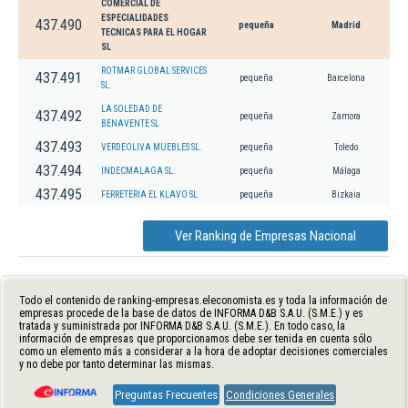
COMERCIAL DE
ESPECIALIDADES
437.490
pequeña
Madrid
TECNICAS PARA EL HOGAR
SL
ROTMAR GLOBAL SERVICES
437.491
pequeña
Barcelona
SL.
LA SOLEDAD DE
437.492
pequeña
Zamora
BENAVENTE SL
437.493
VERDEOLIVA MUEBLES SL.
pequeña
Toledo
437.494
INDECMALAGA SL.
pequeña
Málaga
437.495
FERRETERIA EL KLAVO SL
pequeña
Bizkaia
Ver Ranking de Empresas Nacional
Todo el contenido de ranking-empresas.eleconomista.es y toda la información de
empresas procede de la base de datos de INFORMA D&B S.A.U. (S.M.E.) y es
tratada y suministrada por INFORMA D&B S.A.U. (S.M.E.). En todo caso, la
información de empresas que proporcionamos debe ser tenida en cuenta sólo
como un elemento más a considerar a la hora de adoptar decisiones comerciales
y no debe por tanto determinar las mismas.
Preguntas Frecuentes
Condiciones Generales