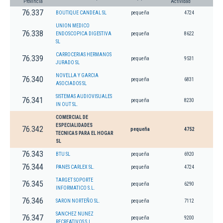
Provincia
Actividad
76.337
BOUTIQUE CANDEAL SL
pequeña
4724
UNION MEDICO
76.338
ENDOSCOPICA DIGESTIVA
pequeña
8622
SL
CARROCERIAS HERMANOS
76.339
pequeña
9531
JURADO SL
NOVELLA Y GARCIA
76.340
pequeña
6831
ASOCIADOS SL
SISTEMAS AUDIOVISUALES
76.341
pequeña
8230
IN OUT SL.
COMERCIAL DE
ESPECIALIDADES
76.342
pequeña
4752
TECNICAS PARA EL HOGAR
SL
76.343
BTU SL
pequeña
6920
76.344
PANES CARLEX SL.
pequeña
4724
TARGET SOPORTE
76.345
pequeña
6290
INFORMATICO S.L.
76.346
SARON NORTEÑO SL.
pequeña
7112
SANCHEZ NUNEZ
76.347
pequeña
9200
RECREATIVOS S.L.