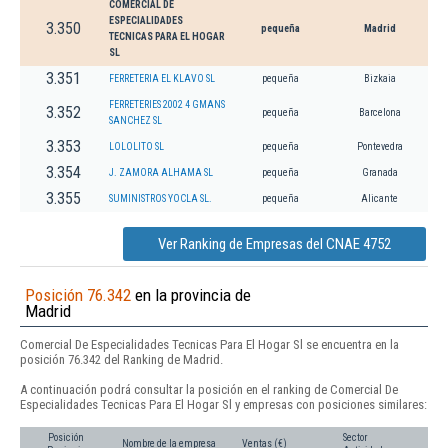
COMERCIAL DE
ESPECIALIDADES
3.350
pequeña
Madrid
TECNICAS PARA EL HOGAR
SL
3.351
FERRETERIA EL KLAVO SL
pequeña
Bizkaia
FERRETERIES 2002 4 GMANS
3.352
pequeña
Barcelona
SANCHEZ SL
3.353
LOLOLITO SL
pequeña
Pontevedra
3.354
J. ZAMORA ALHAMA SL
pequeña
Granada
3.355
SUMINISTROS YOCLA SL.
pequeña
Alicante
Ver Ranking de Empresas del CNAE 4752
Posición 76.342
en la provincia de
Madrid
Comercial De Especialidades Tecnicas Para El Hogar Sl se encuentra en la
posición 76.342 del Ranking de Madrid.
A continuación podrá consultar la posición en el ranking de Comercial De
Especialidades Tecnicas Para El Hogar Sl y empresas con posiciones similares:
Posición
Sector
Nombre de la empresa
Ventas (€)