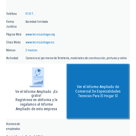
Teléfono
91517...
Forma
Sociedad limitada
Jurídica
Página Web
www.tecnicashogar.org
Otras Webs
www.tecnicashogar.es
Marcas
2 marcas
Actividad
Comercio al por menor de ferretería, materiales de construcción, pinturas y vidrio
Ver el Informe Ampliado de
Comercial De Especialidades
Ve el Informe Ampliado. ¡Es
gratis!
Tecnicas Para El Hogar Sl
Regístrese en eInforma y le
regalamos el Informe
Ampliado de esta empresa
Número de
empleados