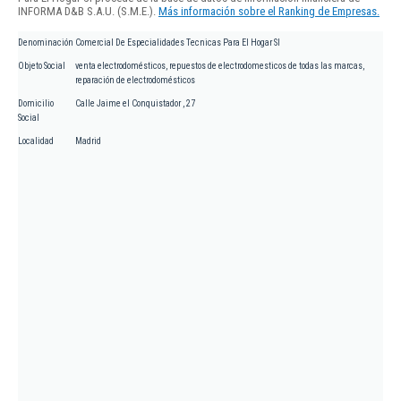
INFORMA D&B S.A.U. (S.M.E.).
Más información sobre el Ranking de Empresas.
Denominación
Comercial De Especialidades Tecnicas Para El Hogar Sl
Objeto Social
venta electrodomésticos, repuestos de electrodomesticos de todas las marcas,
reparación de electrodomésticos
Domicilio
Calle Jaime el Conquistador , 27
Social
Localidad
Madrid