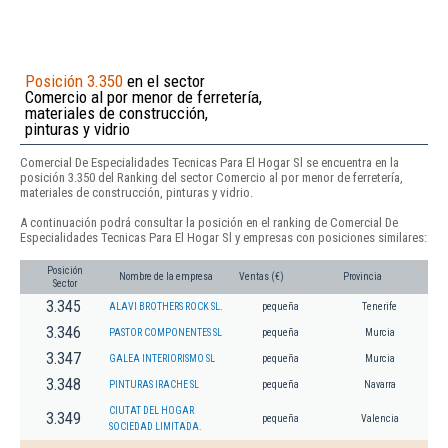
Posición 3.350
en el sector
Comercio al por menor de ferretería,
materiales de construcción,
pinturas y vidrio
Comercial De Especialidades Tecnicas Para El Hogar Sl se encuentra en la
posición 3.350 del Ranking del sector Comercio al por menor de ferretería,
materiales de construcción, pinturas y vidrio.
A continuación podrá consultar la posición en el ranking de Comercial De
Especialidades Tecnicas Para El Hogar Sl y empresas con posiciones similares:
Posición
Nombre de la empresa
Ventas (€)
Provincia
Sector
3.345
ALAVI BROTHERS ROCK SL.
pequeña
Tenerife
3.346
PASTOR COMPONENTES SL
pequeña
Murcia
3.347
GALEA INTERIORISMO SL
pequeña
Murcia
3.348
PINTURAS IRACHE SL
pequeña
Navarra
CIUTAT DEL HOGAR
3.349
pequeña
Valencia
SOCIEDAD LIMITADA.