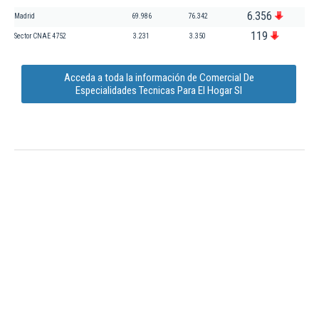
6.356
Madrid
69.986
76.342
119
Sector CNAE 4752
3.231
3.350
Acceda a toda la información de Comercial De
Especialidades Tecnicas Para El Hogar Sl