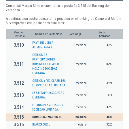
Comercial Marpin Sl se encuentra en la posición 3.515 del Ranking de
Zaragoza.
A continuación podrá consultar la posición en el ranking de Comercial Marpin
Sl y empresas con posiciones similares:
Posición
Sector
Nombre de la empresa
Ventas (€)
Provincia
Actividad
PAYTI INDUSTRIA
3.510
mediana
4727
ALIMENTARIA S.L
GESTION DE
PARTICIPACIONES
3.511
DOMINGUEZ BLASCO
mediana
8299
HOLDING SOCIEDAD
LIMITADA.
GESTION Y RECICLAJES DEL
3.512
mediana
3821
EBRO SOCIEDAD LIMITADA.
LB & DITALY 4.0 SOCIEDAD
3.513
mediana
5611
LIMITADA.
EL RINCON AMPLIACION
3.514
mediana
4727
SOCIEDAD LIMITADA.
3.515
COMERCIAL MARPIN SL
mediana
4683
3.516
INAUXFERR SL
mediana
3020