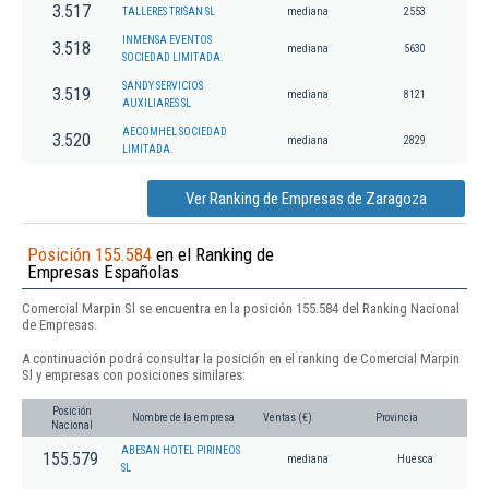
3.517
TALLERES TRISAN SL
mediana
2553
INMENSA EVENTOS
3.518
mediana
5630
SOCIEDAD LIMITADA.
SANDY SERVICIOS
3.519
mediana
8121
AUXILIARES SL
AECOMHEL SOCIEDAD
3.520
mediana
2829
LIMITADA.
Ver Ranking de Empresas de Zaragoza
Posición 155.584
en el Ranking de
Empresas Españolas
Comercial Marpin Sl se encuentra en la posición 155.584 del Ranking Nacional
de Empresas.
A continuación podrá consultar la posición en el ranking de Comercial Marpin
Sl y empresas con posiciones similares:
Posición
Nombre de la empresa
Ventas (€)
Provincia
Nacional
ABESAN HOTEL PIRINEOS
155.579
mediana
Huesca
SL