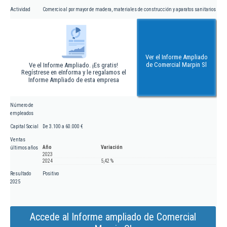
Actividad
Comercio al por mayor de madera, materiales de construcción y aparatos sanitarios
Ver el Informe Ampliado
de Comercial Marpin Sl
Ve el Informe Ampliado. ¡Es gratis!
Regístrese en eInforma y le regalamos el
Informe Ampliado de esta empresa
Número de
empleados
Capital Social
De 3.100 a 60.000 €
Ventas
Año
Variación
últimos años
2023
2024
5,42 %
Resultado
Positivo
2025
Accede al Informe ampliado de Comercial