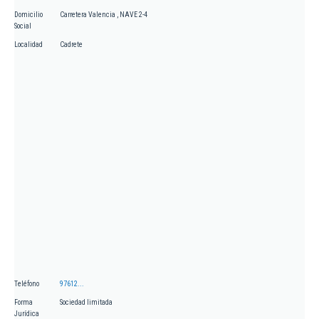
Domicilio
Carretera Valencia , NAVE 2-4
Social
Localidad
Cadrete
Teléfono
97612...
Forma
Sociedad limitada
Jurídica