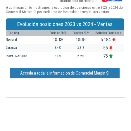
Información ofrecida por
A continuación le mostramos la evolución de posiciones entre 2023 y 2024 de
Comercial Marpin Sl por cada uno de los rankings según sus ventas:
Evolución posiciones 2023 vs 2024 - Ventas
Ranking
Posición 2023
Posición 2024
Evolución Posiciones
5.184
Nacional
150.400
155.584
55
Zaragoza
3.460
3.515
75
Sector CNAE 4683
2.471
2.396
Acceda a toda la información de Comercial Marpin Sl