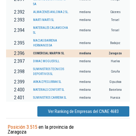
SA
2.392
ALMACENES ANLOMA 2 SL.
mediana
Cáceres
2.393
MARTI MARTI SL
mediana
Teruel
MATERIALES CALAMOCHA
2.394
mediana
Teruel
SL
MACIAS BARRENA
2.395
mediana
Badajoz
HERMANOS SA
2.396
COMERCIAL MARPIN SL
mediana
Zaragoza
2.397
DIMAC MOGUER SLL
mediana
Huelva
SUMINISTROS TECNICOS
2.398
mediana
Coruña
DEPORTIVOS SL
2.399
ARKAIZPEGURRAK SL
mediana
Gipuzkoa
2.400
MATERIALS CONFORT SL
mediana
Barcelona
2.401
SUMINISTROS CARRERA SL
mediana
Huesca
Ver Ranking de Empresas del CNAE 4683
Posición 3.515
en la provincia de
Zaragoza