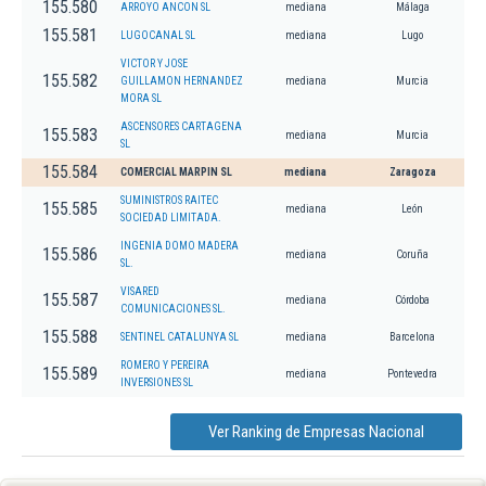
155.580
ARROYO ANCON SL
mediana
Málaga
155.581
LUGOCANAL SL
mediana
Lugo
VICTOR Y JOSE
155.582
GUILLAMON HERNANDEZ
mediana
Murcia
MORA SL
ASCENSORES CARTAGENA
155.583
mediana
Murcia
SL
155.584
COMERCIAL MARPIN SL
mediana
Zaragoza
SUMINISTROS RAITEC
155.585
mediana
León
SOCIEDAD LIMITADA.
INGENIA DOMO MADERA
155.586
mediana
Coruña
SL.
VISARED
155.587
mediana
Córdoba
COMUNICACIONES SL.
155.588
SENTINEL CATALUNYA SL
mediana
Barcelona
ROMERO Y PEREIRA
155.589
mediana
Pontevedra
INVERSIONES SL
Ver Ranking de Empresas Nacional