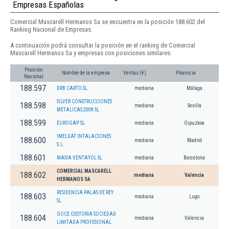
Empresas Españolas
Comercial Mascarell Hermanos Sa se encuentra en la posición 188.602 del
Ranking Nacional de Empresas.
A continuación podrá consultar la posición en el ranking de Comercial
Mascarell Hermanos Sa y empresas con posiciones similares:
Posición
Nombre de la empresa
Ventas (€)
Provincia
Nacional
188.597
DRB CARTO SL.
mediana
Málaga
SILVER CONSTRUCCIONES
188.598
mediana
Sevilla
METALICAS 2008 SL
188.599
EUROGAP SL
mediana
Gipuzkoa
IMELDAT INTALACIONES
188.600
mediana
Madrid
S.L.
188.601
MASIA VENTAYOL SL
mediana
Barcelona
COMERCIAL MASCARELL
188.602
mediana
Valencia
HERMANOS SA
RESIDENCIA PALAS DE REY
188.603
mediana
Lugo
SL.
GOCE GESTORIA SOCIEDAD
188.604
mediana
Valencia
LIMITADA PROFESIONAL.