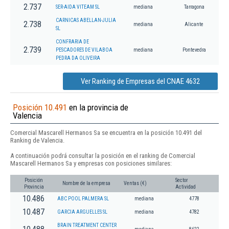
2.737
SER-AIDA VITEAM SL
mediana
Tarragona
CARNICAS ABELLAN-JULIA
2.738
mediana
Alicante
SL
CONFRARIA DE
2.739
PESCADORES DE VILABOA
mediana
Pontevedra
PEDRA DA OLIVEIRA
Ver Ranking de Empresas del CNAE 4632
Posición 10.491
en la provincia de
Valencia
Comercial Mascarell Hermanos Sa se encuentra en la posición 10.491 del
Ranking de Valencia.
A continuación podrá consultar la posición en el ranking de Comercial
Mascarell Hermanos Sa y empresas con posiciones similares:
Posición
Sector
Nombre de la empresa
Ventas (€)
Provincia
Actividad
10.486
ABC POOL PALMERA SL
mediana
4778
10.487
GARCIA ARGUELLES SL
mediana
4782
BRAIN TREATMENT CENTER