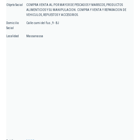
Objeto Social
COMPRA VENTA AL POR MAYOR DE PESCADOS Y MARISCOS, PRODUCTOS
ALIMENTICIOS Y SU MANIPULACION. COMPRA Y VENTA Y REPARACION DE
VEHICULOS, REPUESTOS Y ACCESORIOS.
Domicilio
Calle cami del fus , 9 - BJ
Social
Localidad
Massanassa