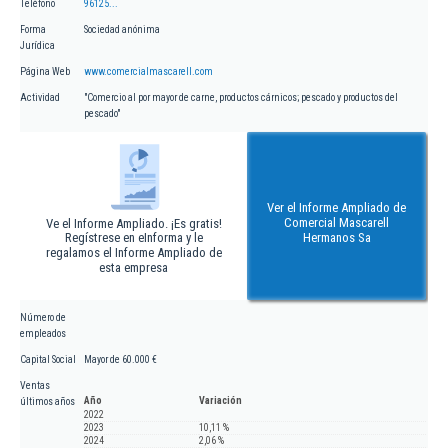
Teléfono
96125...
Forma
Sociedad anónima
Jurídica
Página Web
www.comercialmascarell.com
Actividad
"Comercio al por mayor de carne, productos cárnicos; pescado y productos del
pescado"
Ver el Informe Ampliado de
Comercial Mascarell
Ve el Informe Ampliado. ¡Es gratis!
Regístrese en eInforma y le
Hermanos Sa
regalamos el Informe Ampliado de
esta empresa
Número de
empleados
Capital Social
Mayor de 60.000 €
Ventas
Año
Variación
últimos años
2022
2023
10,11 %
2024
2,06 %