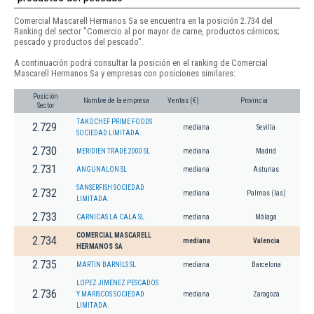
Comercial Mascarell Hermanos Sa se encuentra en la posición 2.734 del
Ranking del sector "Comercio al por mayor de carne, productos cárnicos;
pescado y productos del pescado".
A continuación podrá consultar la posición en el ranking de Comercial
Mascarell Hermanos Sa y empresas con posiciones similares:
Posición
Nombre de la empresa
Ventas (€)
Provincia
Sector
TAKOCHEF PRIME FOODS
2.729
mediana
Sevilla
SOCIEDAD LIMITADA.
2.730
MERIDIEN TRADE 2000 SL
mediana
Madrid
2.731
ANGUNALON SL
mediana
Asturias
SANSERFISH SOCIEDAD
2.732
mediana
Palmas (las)
LIMITADA.
2.733
CARNICAS LA CALA SL
mediana
Málaga
COMERCIAL MASCARELL
2.734
mediana
Valencia
HERMANOS SA
2.735
MARTIN BARNILS SL
mediana
Barcelona
LOPEZ JIMENEZ PESCADOS
2.736
Y MARISCOS SOCIEDAD
mediana
Zaragoza
LIMITADA.