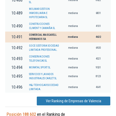
10.488
mediana
8622
SL.
MOLMAR GESTION
10.489
INMOBILIARIA E
mediana
6831
HIPOTECARIA SL
CONSTRUCCIONES
10.490
mediana
4101
CLIMENT Y CAMAÑA SL
COMERCIAL MASCARELL
10.491
mediana
4632
HERMANOS SA
GOCE GESTORIA SOCIEDAD
10.492
mediana
6920
LIMITADA PROFESIONAL.
CONSERVACIONES
10.493
mediana
4321
TELEFONICAS SL
10.494
MORATAL SPORT SL
mediana
9531
SERVICIOS Y LAVADOS
10.495
mediana
8123
INDUSTRIALES CARLET SL
H&J TEXHOGAR SOCIEDAD
10.496
mediana
4641
LIMITADA.
Ver Ranking de Empresas de Valencia
Posición 188.602
en el Ranking de