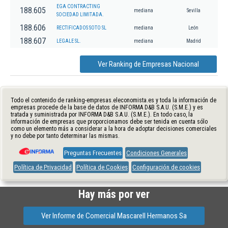
EGA CONTRACTING
188.605
mediana
Sevilla
SOCIEDAD LIMITADA.
188.606
RECTIFICADOS SOTO SL
mediana
León
188.607
LEGALE SL.
mediana
Madrid
Ver Ranking de Empresas Nacional
Todo el contenido de ranking-empresas.eleconomista.es y toda la información de
empresas procede de la base de datos de INFORMA D&B S.A.U. (S.M.E.) y es
tratada y suministrada por INFORMA D&B S.A.U. (S.M.E.). En todo caso, la
información de empresas que proporcionamos debe ser tenida en cuenta sólo
como un elemento más a considerar a la hora de adoptar decisiones comerciales
y no debe por tanto determinar las mismas.
Preguntas Frecuentes
Condiciones Generales
Política de Privacidad
Política de Cookies
Configuración de cookies
Hay más por ver
Ver Informe de Comercial Mascarell Hermanos Sa