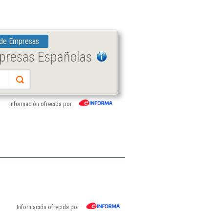
 de Empresas
mpresas Españolas
Información ofrecida por
Información ofrecida por