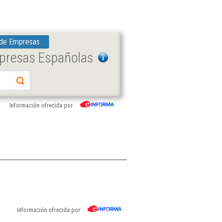
 de Empresas
mpresas Españolas
Información ofrecida por
Información ofrecida por