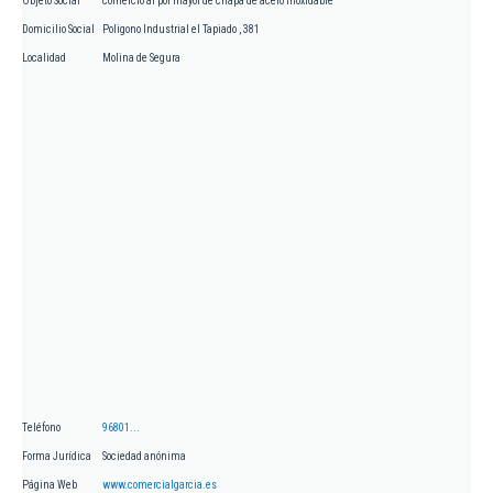
Objeto Social
comercio al por mayor de chapa de acero inoxidable
Domicilio Social
Poligono Industrial el Tapiado , 381
Localidad
Molina de Segura
Teléfono
96801...
Forma Jurídica
Sociedad anónima
Página Web
www.comercialgarcia.es