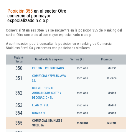
Posición 355
en el sector Otro
comercio al por mayor
especializado n.c.o.p.
Comercial Stainless Steel Sa se encuentra en la posición 355 del Ranking del
sector Otro comercio al por mayor especializado n.c.o.p..
A continuación podrá consultar la posición en el ranking de Comercial
Stainless Steel Sa y empresas con posiciones similares:
Posición
Nombre de la empresa
Ventas (€)
Provincia
Sector
350
PRODINTER SEGURIDAD SL
mediana
Murcia
COMERCIAL YEPES ESLAVA
351
mediana
Cuenca
S.L.
DISTRIBUCION DE
352
ARTICULOS DE CORTE Y
mediana
Madrid
DECORACION SL.
353
ELAN CITY SL.
mediana
Madrid
354
BOWISA SL
mediana
Madrid
COMERCIAL STAINLESS
355
mediana
Murcia
STEEL SA