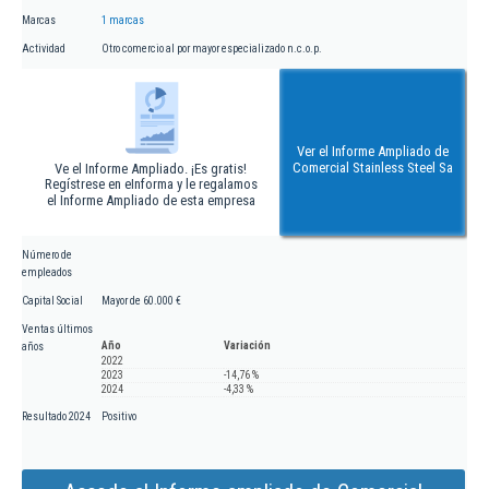
Marcas
1 marcas
Actividad
Otro comercio al por mayor especializado n.c.o.p.
Ver el Informe Ampliado de
Comercial Stainless Steel Sa
Ve el Informe Ampliado. ¡Es gratis!
Regístrese en eInforma y le regalamos
el Informe Ampliado de esta empresa
Número de
empleados
Capital Social
Mayor de 60.000 €
Ventas últimos
Año
Variación
años
2022
2023
-14,76 %
2024
-4,33 %
Resultado 2024
Positivo