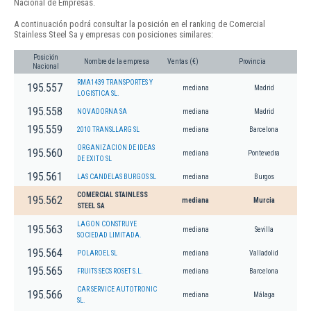
Nacional de Empresas.
A continuación podrá consultar la posición en el ranking de Comercial
Stainless Steel Sa y empresas con posiciones similares:
Posición
Nombre de la empresa
Ventas (€)
Provincia
Nacional
RMA1439 TRANSPORTES Y
195.557
mediana
Madrid
LOGISTICA SL.
195.558
NOVADORNA SA
mediana
Madrid
195.559
2010 TRANSLLARG SL
mediana
Barcelona
ORGANIZACION DE IDEAS
195.560
mediana
Pontevedra
DE EXITO SL
195.561
LAS CANDELAS BURGOS SL
mediana
Burgos
COMERCIAL STAINLESS
195.562
mediana
Murcia
STEEL SA
LAGON CONSTRUYE
195.563
mediana
Sevilla
SOCIEDAD LIMITADA.
195.564
POLAROEL SL
mediana
Valladolid
195.565
FRUITS SECS ROSET S.L.
mediana
Barcelona
CAR SERVICE AUTOTRONIC
195.566
mediana
Málaga
SL.