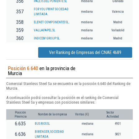
356
PALETS DEL PONIENTE SL
mediana
Granada
FOR YOU PRINT SOCIEDAD
357
mediana
Valencia
LIMITADA.
358
ELENET COMPONENTES SL.
mediana
Madrid
359
VALLAPAPEL SL
mediana
Valladolid
360
INDICEM GROUP SL.
mediana
Madrid
Ver Ranking de Empresas del CNAE 4689
Posición 6.640
en la provincia de
Murcia
Comercial Stainless Steel Sa se encuentra en la posición 6.640 del Ranking de
Murcia.
A continuación podrá consultar la posición en el ranking de Comercial
Stainless Steel Sa y empresas con posiciones similares:
Posición
Sector
Nombre de la empresa
Ventas (€)
Provincia
Actividad
6.635
BUS RIOS SL
mediana
4931
BIWENGER, SOCIEDAD
6.636
mediana
5821
LIMITADA.