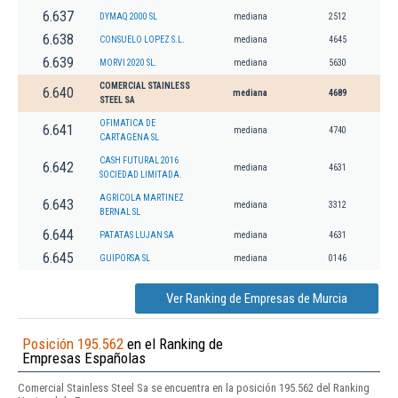
6.637
DYMAQ 2000 SL
mediana
2512
6.638
CONSUELO LOPEZ S.L.
mediana
4645
6.639
MORVI 2020 SL.
mediana
5630
COMERCIAL STAINLESS
6.640
mediana
4689
STEEL SA
OFIMATICA DE
6.641
mediana
4740
CARTAGENA SL
CASH FUTURAL 2016
6.642
mediana
4631
SOCIEDAD LIMITADA.
AGRICOLA MARTINEZ
6.643
mediana
3312
BERNAL SL
6.644
PATATAS LUJAN SA
mediana
4631
6.645
GUIPORSA SL
mediana
0146
Ver Ranking de Empresas de Murcia
Posición 195.562
en el Ranking de
Empresas Españolas
Comercial Stainless Steel Sa se encuentra en la posición 195.562 del Ranking