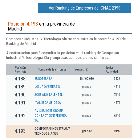
Ver Ranking de Empresas del CNAE 2399
Posición 4.193
en la provincia de
Madrid
Composan Industrial Y Tecnologia Slu se encuentra en la posición 4.193 del
Ranking de Madrid.
A continuación podrá consultar la posición en el ranking de Composan
Industrial Y Tecnologia Slu y empresas con posiciones similares:
Posición
Sector
Nombre de la empresa
Ventas (€)
Provincia
Actividad
4.188
EUROFESA SA
18.400.080
9529
4.189
LOSUR OVERSEAS SL
grande
4611
4.190
JOBS AND TALENT SL
grande
7810
4.191
ITAL RECAMBIOS SA
grande
4672
AVIS BUDGET GROUP
4.192
CONTACT CENTRE EMEA
grande
6310
SA.
COMPOSAN INDUSTRIAL Y
4.193
grande
2399
TECNOLOGIA SLU