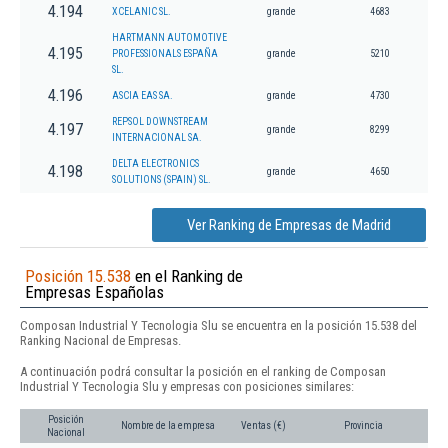
4.194
XCELANIC SL.
grande
4683
HARTMANN AUTOMOTIVE
4.195
PROFESSIONALS ESPAÑA
grande
5210
SL.
4.196
ASCIA EAS SA.
grande
4730
REPSOL DOWNSTREAM
4.197
grande
8299
INTERNACIONAL SA.
DELTA ELECTRONICS
4.198
grande
4650
SOLUTIONS (SPAIN) SL.
Ver Ranking de Empresas de Madrid
Posición 15.538
en el Ranking de
Empresas Españolas
Composan Industrial Y Tecnologia Slu se encuentra en la posición 15.538 del
Ranking Nacional de Empresas.
A continuación podrá consultar la posición en el ranking de Composan
Industrial Y Tecnologia Slu y empresas con posiciones similares:
Posición
Nombre de la empresa
Ventas (€)
Provincia
Nacional