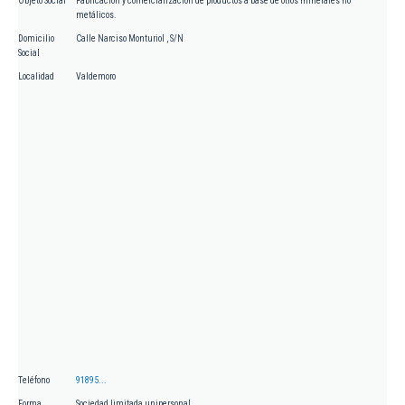
Objeto Social
Fabricación y comercialización de productos a base de otros minerales no
metálicos.
Domicilio
Calle Narciso Monturiol , S/N
Social
Localidad
Valdemoro
Teléfono
91895...
Forma
Sociedad limitada unipersonal