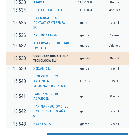
15.533
AJAR SA
18.371.930
Huelva
15.534
COALLA LOGISTICA SL
18.371.894
Asturias
AVIS BUDGET GROUP
15.535
CONTACT CENTRE EMEA
grande
Madrid
SA.
15.536
ARTE MORHUA SA.
grande
Navarra
ALUCOVAL 2000 SOCIEDAD
15.537
grande
Valencia
LIMITADA.
COMPOSAN INDUSTRIAL Y
15.538
grande
Madrid
TECNOLOGIA SLU
15.539
XCELANIC SL.
grande
Madrid
CENTROS MEDICOS
15.540
ASISTENCIALES DE
18.365.571
Cádiz
MEDICINA INTEGRAL SLU
PARQUE EOLICO DE
15.541
grande
Coruña
ADRAÑO SL
HARTMANN AUTOMOTIVE
15.542
PROFESSIONALS ESPAÑA
grande
Madrid
SL.
15.543
ASCIA EAS SA.
grande
Madrid