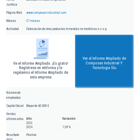
Jurídica
Página Web
www.composanindustrial.com
Marcas
37 marcas
Actividad
Fabricación de otros productos minerales no metálicos n.c.o.p.
Ver el Informe Ampliado de
Composan Industrial Y
Ve el Informe Ampliado. ¡Es gratis!
Regístrese en eInforma y le
Tecnologia Slu
regalamos el Informe Ampliado de
esta empresa
Número de
empleados
Capital Social
Mayor de 60.000 €
Ventas
Año
Variación
últimos años
2023
2024
-7,69 %
Resultado
Positivo
2025