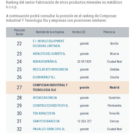
Ranking del sector Fabricación de otros productos minerales no metálicos
n.c.o.p..
A continuación podrá consultar la posición en el ranking de Composan
Industrial Y Tecnologia Slu y empresas con posiciones similares:
Posición
Nombre de la empresa
Ventas (€)
Provincia
Sector
E.I. MOBILE EQUIPMENT
22
grande
Sevilla
SOCIEDAD LIMITADA.
23
ASFALTOS DEL SURESTE SL
grande
Murcia
24
REWAIR ESPAÑA SL
20.937.829
Ciudad Real
25
MEZCLAS BITUMINOSAS SA
grande
Córdoba
26
QUIMIASFALT SLL.
grande
Coruña
COMPOSAN INDUSTRIAL Y
27
grande
Madrid
TECNOLOGIA SLU
28
ATOMIZADORA SA
grande
Castellon
29
CONSTRUCCIONES FECHI SL
grande
Pontevedra
30
TEN ASFALTOS SA
grande
Tenerife
31
GRAFITOS BARCO SA
12.326.727
Orense
32
PAVALCO OBRA CIVIL SL.
grande
Ciudad Real