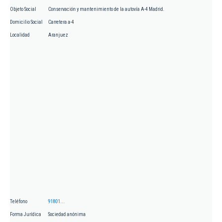
Objeto Social
Conservación y mantenimiento de la autovía A-4 Madrid.
Domicilio Social
Carretera a-4
Localidad
Aranjuez
Teléfono
91801...
Forma Jurídica
Sociedad anónima