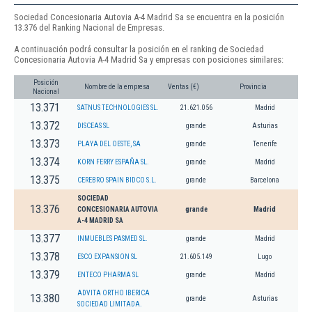
Sociedad Concesionaria Autovia A-4 Madrid Sa se encuentra en la posición
13.376 del Ranking Nacional de Empresas.
A continuación podrá consultar la posición en el ranking de Sociedad
Concesionaria Autovia A-4 Madrid Sa y empresas con posiciones similares:
Posición
Nombre de la empresa
Ventas (€)
Provincia
Nacional
13.371
SATNUS TECHNOLOGIES SL.
21.621.056
Madrid
13.372
DISCEAS SL
grande
Asturias
13.373
PLAYA DEL OESTE, SA
grande
Tenerife
13.374
KORN FERRY ESPAÑA SL.
grande
Madrid
13.375
CEREBRO SPAIN BIDCO S.L.
grande
Barcelona
SOCIEDAD
13.376
CONCESIONARIA AUTOVIA
grande
Madrid
A-4 MADRID SA
13.377
INMUEBLES PASMED SL.
grande
Madrid
13.378
ESCO EXPANSION SL
21.605.149
Lugo
13.379
ENTECO PHARMA SL
grande
Madrid
ADVITA ORTHO IBERICA
13.380
grande
Asturias
SOCIEDAD LIMITADA.