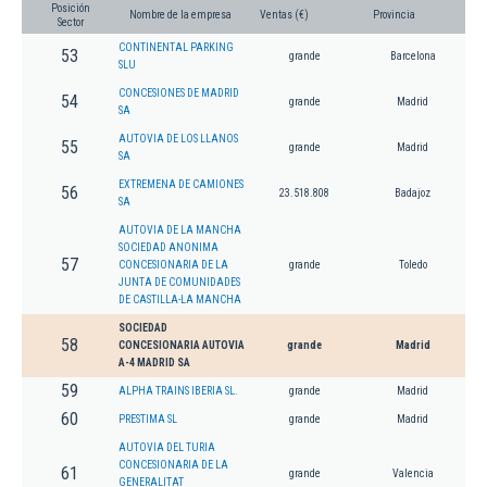
Posición
Nombre de la empresa
Ventas (€)
Provincia
Sector
CONTINENTAL PARKING
53
grande
Barcelona
SLU
CONCESIONES DE MADRID
54
grande
Madrid
SA
AUTOVIA DE LOS LLANOS
55
grande
Madrid
SA
EXTREMENA DE CAMIONES
56
23.518.808
Badajoz
SA
AUTOVIA DE LA MANCHA
SOCIEDAD ANONIMA
57
CONCESIONARIA DE LA
grande
Toledo
JUNTA DE COMUNIDADES
DE CASTILLA-LA MANCHA
SOCIEDAD
58
CONCESIONARIA AUTOVIA
grande
Madrid
A-4 MADRID SA
59
ALPHA TRAINS IBERIA SL.
grande
Madrid
60
PRESTIMA SL
grande
Madrid
AUTOVIA DEL TURIA
CONCESIONARIA DE LA
61
grande
Valencia
GENERALITAT