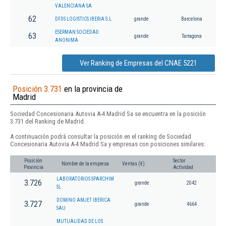
VALENCIANA SA
62
DFDS LOGISTICS IBERIA S.L.
grande
Barcelona
ESERMAN SOCIEDAD
63
grande
Tarragona
ANONIMA
Ver Ranking de Empresas del CNAE 5221
Posición 3.731
en la provincia de
Madrid
Sociedad Concesionaria Autovia A-4 Madrid Sa se encuentra en la posición
3.731 del Ranking de Madrid.
A continuación podrá consultar la posición en el ranking de Sociedad
Concesionaria Autovia A-4 Madrid Sa y empresas con posiciones similares:
Posición
Sector
Nombre de la empresa
Ventas (€)
Provincia
Actividad
LABORATORIOS SPARCHIM
3.726
grande
2042
SL
DOMINO AMJET IBERICA
3.727
grande
4664
SAU
MUTUALIDAD DE LOS