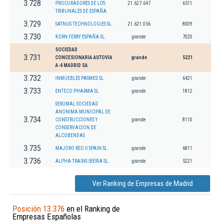
3.728
PROCURADORES DE LOS
21.627.647
6511
TRIBUNALES DE ESPAÑA
3.729
SATNUS TECHNOLOGIES SL.
21.621.056
8009
3.730
KORN FERRY ESPAÑA SL.
grande
7020
SOCIEDAD
3.731
CONCESIONARIA AUTOVIA
grande
5221
A-4 MADRID SA
3.732
INMUEBLES PASMED SL.
grande
6421
3.733
ENTECO PHARMA SL
grande
1812
SEROMAL SOCIEDAD
ANONIMA MUNICIPAL DE
3.734
CONSTRUCCIONES Y
grande
8110
CONSERVACION DE
ALCOBENDAS
3.735
MAJORO REO II SPAIN SL.
grande
6811
3.736
ALPHA TRAINS IBERIA SL.
grande
5221
Ver Ranking de Empresas de Madrid
Posición 13.376
en el Ranking de
Empresas Españolas