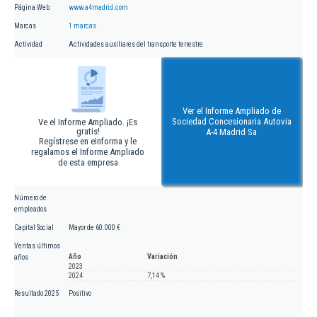
Página Web
www.a4madrid.com
Marcas
1 marcas
Actividad
Actividades auxiliares del transporte terrestre
Ver el Informe Ampliado de
Sociedad Concesionaria Autovia
Ve el Informe Ampliado. ¡Es
gratis!
A-4 Madrid Sa
Regístrese en eInforma y le
regalamos el Informe Ampliado
de esta empresa
Número de
empleados
Capital Social
Mayor de 60.000 €
Ventas últimos
Año
Variación
años
2023
2024
7,14 %
Resultado 2025
Positivo