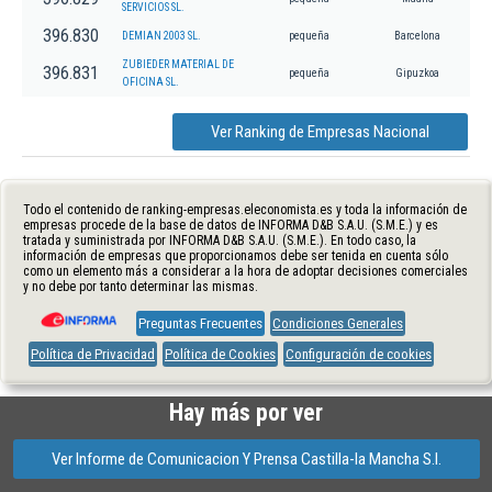
SERVICIOS SL.
396.830
DEMIAN 2003 SL.
pequeña
Barcelona
ZUBIEDER MATERIAL DE
396.831
pequeña
Gipuzkoa
OFICINA SL.
Ver Ranking de Empresas Nacional
Todo el contenido de ranking-empresas.eleconomista.es y toda la información de
empresas procede de la base de datos de INFORMA D&B S.A.U. (S.M.E.) y es
tratada y suministrada por INFORMA D&B S.A.U. (S.M.E.). En todo caso, la
información de empresas que proporcionamos debe ser tenida en cuenta sólo
como un elemento más a considerar a la hora de adoptar decisiones comerciales
y no debe por tanto determinar las mismas.
Preguntas Frecuentes
Condiciones Generales
Política de Privacidad
Política de Cookies
Configuración de cookies
Hay más por ver
Ver Informe de Comunicacion Y Prensa Castilla-la Mancha S.l.