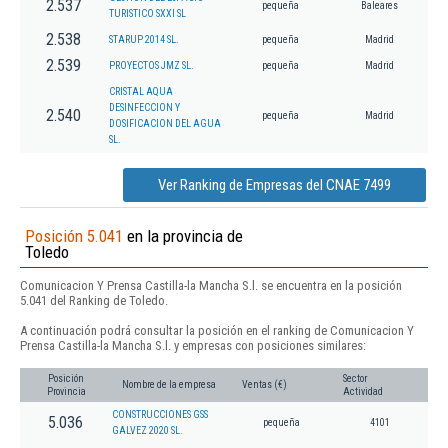
2.537
pequeña
Baleares
TURISTICO SXXI SL
2.538
STARUP 2014 SL.
pequeña
Madrid
2.539
PROYECTOS JMZ SL.
pequeña
Madrid
CRISTAL AQUA
DESINFECCION Y
2.540
pequeña
Madrid
DOSIFICACION DEL AGUA
SL.
Ver Ranking de Empresas del CNAE 7499
Posición 5.041
en la provincia de
Toledo
Comunicacion Y Prensa Castilla-la Mancha S.l. se encuentra en la posición
5.041 del Ranking de Toledo.
A continuación podrá consultar la posición en el ranking de Comunicacion Y
Prensa Castilla-la Mancha S.l. y empresas con posiciones similares:
Posición
Sector
Nombre de la empresa
Ventas (€)
Provincia
Actividad
CONSTRUCCIONES GSS
5.036
pequeña
4101
GALVEZ 2020 SL.