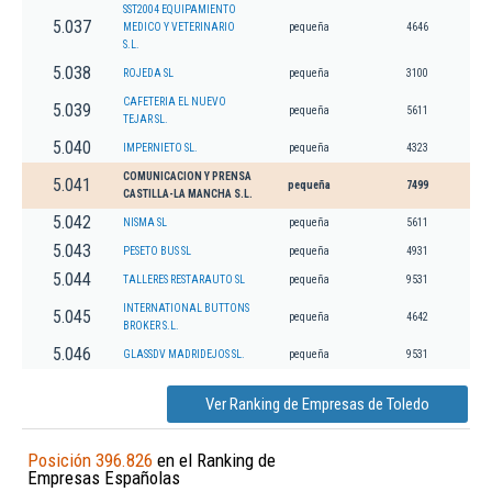
SST2004 EQUIPAMIENTO
5.037
MEDICO Y VETERINARIO
pequeña
4646
S.L.
5.038
ROJEDA SL
pequeña
3100
CAFETERIA EL NUEVO
5.039
pequeña
5611
TEJAR SL.
5.040
IMPERNIETO SL.
pequeña
4323
COMUNICACION Y PRENSA
5.041
pequeña
7499
CASTILLA-LA MANCHA S.L.
5.042
NISMA SL
pequeña
5611
5.043
PESETO BUS SL
pequeña
4931
5.044
TALLERES RESTARAUTO SL
pequeña
9531
INTERNATIONAL BUTTONS
5.045
pequeña
4642
BROKER S.L.
5.046
GLASSDV MADRIDEJOS SL.
pequeña
9531
Ver Ranking de Empresas de Toledo
Posición 396.826
en el Ranking de
Empresas Españolas