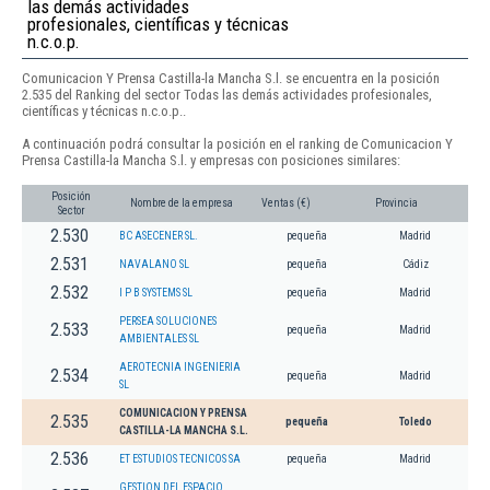
las demás actividades
profesionales, científicas y técnicas
n.c.o.p.
Comunicacion Y Prensa Castilla-la Mancha S.l. se encuentra en la posición
2.535 del Ranking del sector Todas las demás actividades profesionales,
científicas y técnicas n.c.o.p..
A continuación podrá consultar la posición en el ranking de Comunicacion Y
Prensa Castilla-la Mancha S.l. y empresas con posiciones similares:
Posición
Nombre de la empresa
Ventas (€)
Provincia
Sector
2.530
BC ASECENER SL.
pequeña
Madrid
2.531
NAVALANO SL
pequeña
Cádiz
2.532
I P B SYSTEMS SL
pequeña
Madrid
PERSEA SOLUCIONES
2.533
pequeña
Madrid
AMBIENTALES SL
AEROTECNIA INGENIERIA
2.534
pequeña
Madrid
SL
COMUNICACION Y PRENSA
2.535
pequeña
Toledo
CASTILLA-LA MANCHA S.L.
2.536
ET ESTUDIOS TECNICOS SA
pequeña
Madrid
GESTION DEL ESPACIO