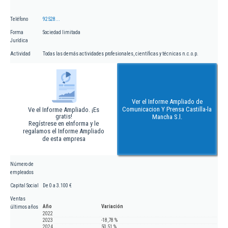
Teléfono
92528...
Forma
Sociedad limitada
Jurídica
Actividad
Todas las demás actividades profesionales, científicas y técnicas n.c.o.p.
Ver el Informe Ampliado de
Comunicacion Y Prensa Castilla-la
Ve el Informe Ampliado. ¡Es
gratis!
Mancha S.l.
Regístrese en eInforma y le
regalamos el Informe Ampliado
de esta empresa
Número de
empleados
Capital Social
De 0 a 3.100 €
Ventas
Año
Variación
últimos años
2022
2023
-18,78 %
2024
50,51 %