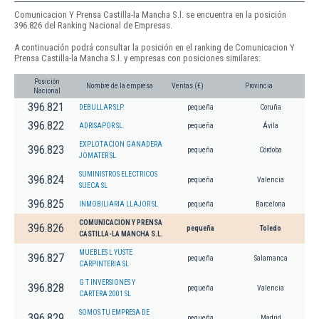
Comunicacion Y Prensa Castilla-la Mancha S.l. se encuentra en la posición
396.826 del Ranking Nacional de Empresas.
A continuación podrá consultar la posición en el ranking de Comunicacion Y
Prensa Castilla-la Mancha S.l. y empresas con posiciones similares:
Posición
Nombre de la empresa
Ventas (€)
Provincia
Nacional
396.821
DEBULLAR SLP.
pequeña
Coruña
396.822
ADRISAPOR SL.
pequeña
Ávila
EXPLOTACION GANADERA
396.823
pequeña
Córdoba
JOMATER SL
SUMINISTROS ELECTRICOS
396.824
pequeña
Valencia
SUECA SL
396.825
INMOBILIARIA LLAJOR SL
pequeña
Barcelona
COMUNICACION Y PRENSA
396.826
pequeña
Toledo
CASTILLA-LA MANCHA S.L.
MUEBLES L YUSTE
396.827
pequeña
Salamanca
CARPINTERIA SL
G T INVERSIONES Y
396.828
pequeña
Valencia
CARTERA 2001 SL
SOMOS TU EMPRESA DE
396.829
pequeña
Madrid