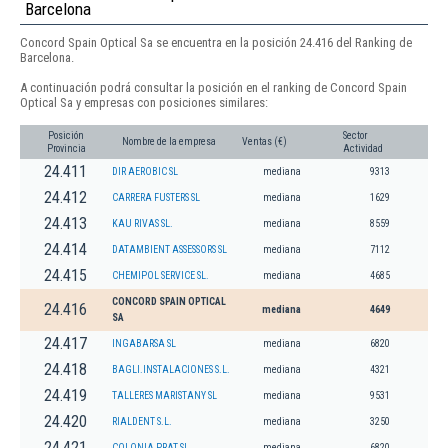
Barcelona
Concord Spain Optical Sa se encuentra en la posición 24.416 del Ranking de
Barcelona.
A continuación podrá consultar la posición en el ranking de Concord Spain
Optical Sa y empresas con posiciones similares:
Posición
Sector
Nombre de la empresa
Ventas (€)
Provincia
Actividad
24.411
DIR AEROBIC SL
mediana
9313
24.412
CARRERA FUSTERS SL
mediana
1629
24.413
KAU RIVAS SL.
mediana
8559
24.414
DATAMBIENT ASSESSORS SL
mediana
7112
24.415
CHEMIPOL SERVICE SL.
mediana
4685
CONCORD SPAIN OPTICAL
24.416
mediana
4649
SA
24.417
INGABARSA SL
mediana
6820
24.418
BAGLI.INSTALACIONES S.L.
mediana
4321
24.419
TALLERES MARISTANY SL
mediana
9531
24.420
RIALDENT S.L.
mediana
3250
24.421
COLONIA PRAT SL
mediana
6820