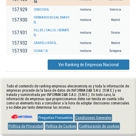
SA
157.929
CEMICOR SL
mediana
Valencia
HERMANOS NOGAL BRAVO
157.930
mediana
Madrid
SL
FILL DE J CALLOL I SERRATS
157.931
mediana
Gerona
SL
157.932
CANDELU KIDS SL.
mediana
Madrid
157.933
CUINA 1 SL
mediana
Tarragona
Ver Ranking de Empresas Nacional
Todo el contenido de ranking-empresas.eleconomista.es y toda la información de
empresas procede de la base de datos de INFORMA D&B S.A.U. (S.M.E.) y es
tratada y suministrada por INFORMA D&B S.A.U. (S.M.E.). En todo caso, la
información de empresas que proporcionamos debe ser tenida en cuenta sólo
como un elemento más a considerar a la hora de adoptar decisiones comerciales
y no debe por tanto determinar las mismas.
Preguntas Frecuentes
Condiciones Generales
Política de Privacidad
Política de Cookies
Configuración de cookies