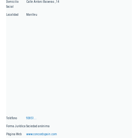
Domicilio
Calle Antoni Baixeras , 14
Social
Localidad
Manlleu
Teléfono
93851...
Forma Jurídica
Sociedad anónima
Página Web
www.concordspain.com