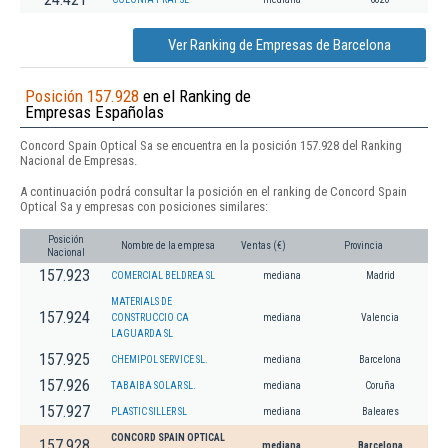
Ver Ranking de Empresas de Barcelona
Posición 157.928
en el Ranking de
Empresas Españolas
Concord Spain Optical Sa se encuentra en la posición 157.928 del Ranking
Nacional de Empresas.
A continuación podrá consultar la posición en el ranking de Concord Spain
Optical Sa y empresas con posiciones similares:
Posición
Nombre de la empresa
Ventas (€)
Provincia
Nacional
157.923
COMERCIAL BELDREA SL
mediana
Madrid
MATERIALS DE
157.924
CONSTRUCCIO CA
mediana
Valencia
LAGUARDA SL
157.925
CHEMIPOL SERVICE SL.
mediana
Barcelona
157.926
TABAIBA SOLAR SL.
mediana
Coruña
157.927
PLASTIC SILLER SL
mediana
Baleares
CONCORD SPAIN OPTICAL
157.928
mediana
Barcelona