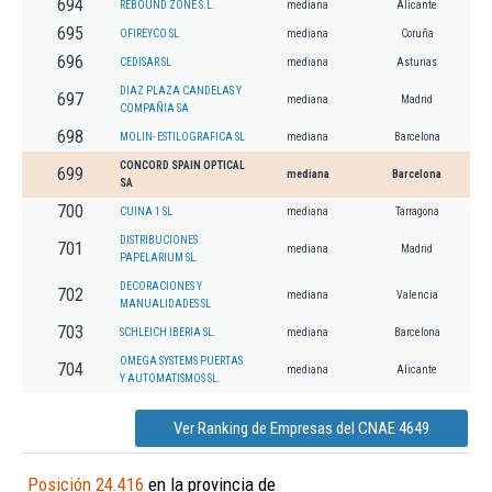
694
REBOUND ZONE S.L.
mediana
Alicante
695
OFIREYCO SL
mediana
Coruña
696
CEDISAR SL
mediana
Asturias
DIAZ PLAZA CANDELAS Y
697
mediana
Madrid
COMPAÑIA SA
698
MOLIN- ESTILOGRAFICA SL
mediana
Barcelona
CONCORD SPAIN OPTICAL
699
mediana
Barcelona
SA
700
CUINA 1 SL
mediana
Tarragona
DISTRIBUCIONES
701
mediana
Madrid
PAPELARIUM SL.
DECORACIONES Y
702
mediana
Valencia
MANUALIDADES SL
703
SCHLEICH IBERIA SL.
mediana
Barcelona
OMEGA SYSTEMS PUERTAS
704
mediana
Alicante
Y AUTOMATISMOS SL.
Ver Ranking de Empresas del CNAE 4649
Posición 24.416
en la provincia de