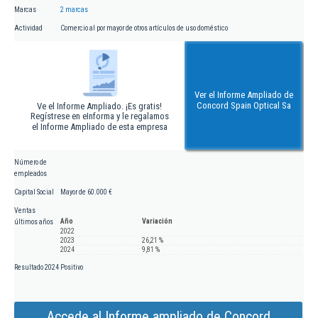
Marcas
2 marcas
Actividad
Comercio al por mayor de otros artículos de uso doméstico
Ver el Informe Ampliado de
Concord Spain Optical Sa
Ve el Informe Ampliado. ¡Es gratis!
Regístrese en eInforma y le regalamos
el Informe Ampliado de esta empresa
Número de
empleados
Capital Social
Mayor de 60.000 €
Ventas
Año
Variación
últimos años
2022
2023
26,21 %
2024
9,81 %
Resultado 2024
Positivo
Accede al Informe ampliado de Concord