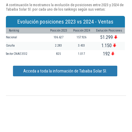
A continuación le mostramos la evolución de posiciones entre 2023 y 2024 de
Tabaiba Solar Sl. por cada uno de los rankings según sus ventas:
Evolución posiciones 2023 vs 2024 - Ventas
Ranking
Posición 2023
Posición 2024
Evolución Posiciones
51.299
Nacional
106.627
157.926
1.150
Coruña
2.283
3.433
192
Sector CNAE 3512
825
1.017
Acceda a toda la información de Tabaiba Solar Sl.