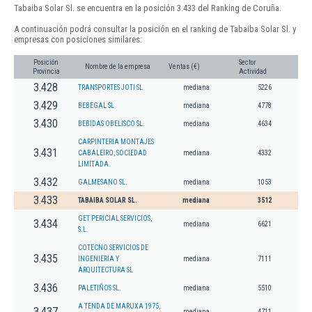
Tabaiba Solar Sl. se encuentra en la posición 3.433 del Ranking de Coruña.
A continuación podrá consultar la posición en el ranking de Tabaiba Solar Sl. y
empresas con posiciones similares:
Posición
Sector
Nombre de la empresa
Ventas (€)
Provincia
Actividad
3.428
TRANSPORTES JOTI SL
mediana
5226
3.429
BEBEGAL SL
mediana
4778
3.430
BEBIDAS OBELISCO SL.
mediana
4634
CARPINTERIA MONTAJES
3.431
CABALEIRO, SOCIEDAD
mediana
4332
LIMITADA.
3.432
GALMESANO SL.
mediana
1053
3.433
TABAIBA SOLAR SL.
mediana
3512
GET PERICIAL SERVICIOS,
3.434
mediana
6621
S.L.
COTECNO SERVICIOS DE
3.435
INGENIERIA Y
mediana
7111
ARQUITECTURA SL
3.436
PALETIÑOS SL.
mediana
5510
A TENDA DE MARUXA 1975,
3.437
mediana
4711