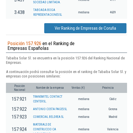
SOCIEDAD LIMITADA.
TABOADA BOGA
3.438
mediana
4639
REPRESENTACIONES SL
Ver Ranking de Empresas de Coruña
Posición 157.926
en el Ranking de
Empresas Españolas
Tabaiba Solar Sl. se encuentra en la posición 157.926 del Ranking Nacional de
Empresas.
A continuación podrá consultar la posición en el ranking de Tabaiba Solar Sl. y
empresas con posiciones similares:
Posición
Nombre de la empresa
Ventas (€)
Provincia
Nacional
TRANSMITEL CONTACT
157.921
mediana
Cádiz
CENTER SL.
157.922
ANTONIO COSTA PAGES SL
mediana
Gerona
157.923
COMERCIAL BELDREA SL
mediana
Madrid
MATERIALS DE
157.924
CONSTRUCCIO CA
mediana
Valencia