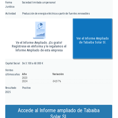
Forma
Sociedad limitada unipersonal
Jurídica
Actividad
Producción de energía eléctrica a partir de fuentes renovables
Ver el Informe Ampliado
de Tabaiba Solar Sl.
Ve el Informe Ampliado. ¡Es gratis!
Regístrese en eInforma y le regalamos el
Informe Ampliado de esta empresa
Capital Social
De 3.100 a 60.000 €
Ventas
Año
Variación
últimos años
2023
2024
-34,97 %
Resultado
Positivo
2025
Accede al Informe ampliado de Tabaiba
Solar Sl.