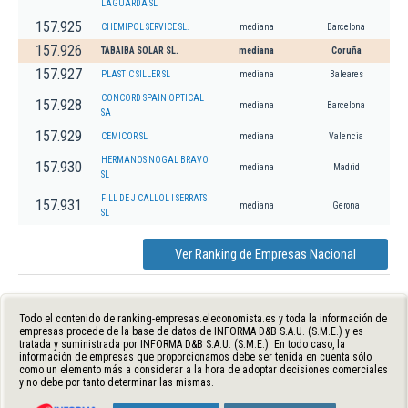
LAGUARDA SL
157.925
CHEMIPOL SERVICE SL.
mediana
Barcelona
157.926
TABAIBA SOLAR SL.
mediana
Coruña
157.927
PLASTIC SILLER SL
mediana
Baleares
CONCORD SPAIN OPTICAL
157.928
mediana
Barcelona
SA
157.929
CEMICOR SL
mediana
Valencia
HERMANOS NOGAL BRAVO
157.930
mediana
Madrid
SL
FILL DE J CALLOL I SERRATS
157.931
mediana
Gerona
SL
Ver Ranking de Empresas Nacional
Todo el contenido de ranking-empresas.eleconomista.es y toda la información de
empresas procede de la base de datos de INFORMA D&B S.A.U. (S.M.E.) y es
tratada y suministrada por INFORMA D&B S.A.U. (S.M.E.). En todo caso, la
información de empresas que proporcionamos debe ser tenida en cuenta sólo
como un elemento más a considerar a la hora de adoptar decisiones comerciales
y no debe por tanto determinar las mismas.