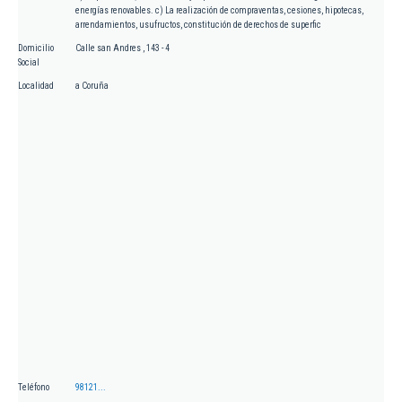
energías renovables. c) La realización de compraventas, cesiones, hipotecas,
arrendamientos, usufructos, constitución de derechos de superfic
Domicilio
Calle san Andres , 143 - 4
Social
Localidad
a Coruña
Teléfono
98121...