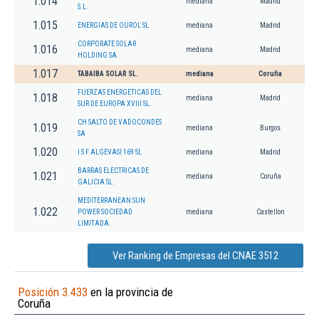
1.014
mediana
Madrid
S.L.
1.015
ENERGIAS DE OUROL SL
mediana
Madrid
CORPORATE SOLAR
1.016
mediana
Madrid
HOLDING SA.
1.017
TABAIBA SOLAR SL.
mediana
Coruña
FUERZAS ENERGETICAS DEL
1.018
mediana
Madrid
SUR DE EUROPA XVIII SL.
CH SALTO DE VADOCONDES
1.019
mediana
Burgos
SA
1.020
I S F ALGEVASI 169 SL
mediana
Madrid
BARRAS ELECTRICAS DE
1.021
mediana
Coruña
GALICIA SL.
MEDITERRANEAN SUN
1.022
POWER SOCIEDAD
mediana
Castellon
LIMITADA.
Ver Ranking de Empresas del CNAE 3512
Posición 3.433
en la provincia de
Coruña