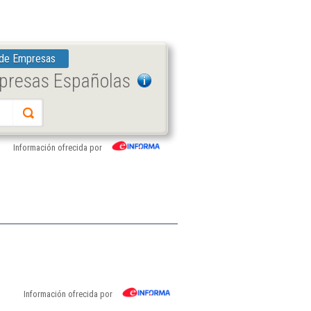
 de Empresas
mpresas Españolas
Información ofrecida por
Información ofrecida por