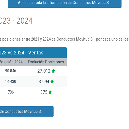
Acceda a toda la información de Conductos Movitub S.l.
023 - 2024
 posiciones entre 2023 y 2024 de Conductos Movitub S.l. por cada uno de los
023 vs 2024 - Ventas
Posición 2024
Evolución Posiciones
27.012
90.846
3.994
14.430
375
706
 de Conductos Movitub S.l.