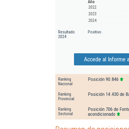
Año
2022
2023
2024
Resultado
Positivo
2024
Accede al Informe 
Posición 90.846
Ranking
Nacional
Posición 14.430 de B
Ranking
Provincial
Posición 706 de Fonta
Ranking
acondicionado
Sectorial