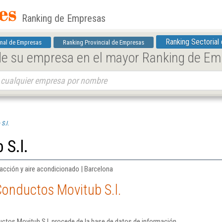
Ranking de Empresas
Ranking Sectorial
nal de Empresas
Ranking Provincial de Empresas
 de su empresa en el mayor Ranking de E
S.l.
 S.l.
facción y aire acondicionado | Barcelona
Conductos Movitub S.l.
ctos Movitub S.l. procede de la base de datos de información