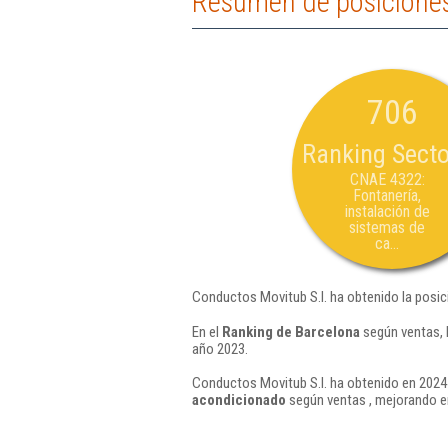
Resumen de posiciones
706
Ranking Secto
CNAE 4322:
Fontanería,
instalación de
sistemas de
ca...
Conductos Movitub S.l. ha obtenido la posic
En el
Ranking de Barcelona
según ventas, 
año 2023.
Conductos Movitub S.l. ha obtenido en 2024 
acondicionado
según ventas , mejorando e