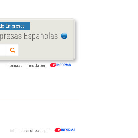
 de Empresas
mpresas Españolas
Información ofrecida por
Información ofrecida por