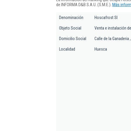
de INFORMA D&B S.A.U. (S.M.E.).
Más inform
Denominación
Hoscafrost Sl
Objeto Social
Venta e instalación de
Domicilio Social
Calle de la Ganaderia 
Localidad
Huesca