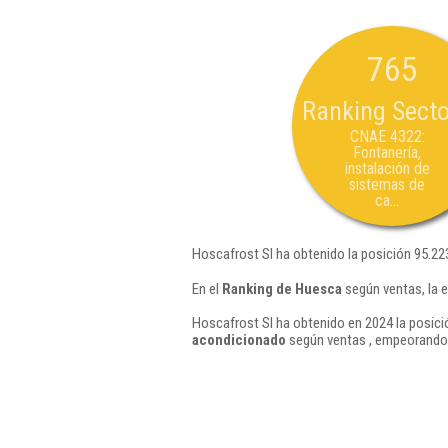
765
Ranking Secto
CNAE 4322:
Fontanería,
instalación de
sistemas de
ca...
Hoscafrost Sl ha obtenido la posición 95.22
En el
Ranking de Huesca
según ventas, la 
Hoscafrost Sl ha obtenido en 2024 la posici
acondicionado
según ventas , empeorando 