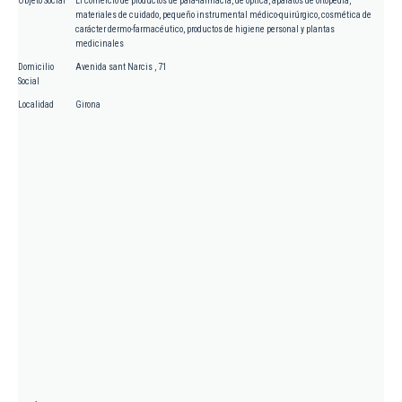
Objeto Social
El comercio de productos de para-farmacia, de óptica, aparatos de ortopedia,
materiales de cuidado, pequeño instrumental médico-quirúrgico, cosmética de
carácter dermo-farmacéutico, productos de higiene personal y plantas
medicinales
Domicilio
Avenida sant Narcis , 71
Social
Localidad
Girona