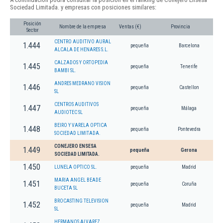
Sociedad Limitada. y empresas con posiciones similares:
Posición
Nombre de la empresa
Ventas (€)
Provincia
Sector
CENTRO AUDITIVO AURAL
1.444
pequeña
Barcelona
ALCALA DE HENARES S.L.
CALZADOS Y ORTOPEDIA
1.445
pequeña
Tenerife
BAMBI SL.
ANDRES MEDRANO VISION
1.446
pequeña
Castellon
SL
CENTROS AUDITIVOS
1.447
pequeña
Málaga
AUDIOTEC SL
BEIRO Y VARELA OPTICA
1.448
pequeña
Pontevedra
SOCIEDAD LIMITADA.
CONEJERO ENSESA
1.449
pequeña
Gerona
SOCIEDAD LIMITADA.
1.450
LUNELA OPTICO SL.
pequeña
Madrid
MARIA ANGEL BEADE
1.451
pequeña
Coruña
BUCETA SL
BROCASTING TELEVISION
1.452
pequeña
Madrid
SL
HERMANOS ALVAREZ