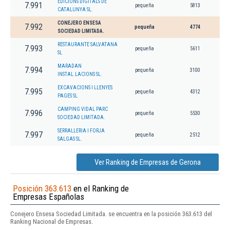
EDICIONS DIGITALS DE
7.991
pequeña
5813
CATALUNYA SL.
CONEJERO ENSESA
7.992
pequeña
4774
SOCIEDAD LIMITADA.
RESTAURANTE SALVATANA
7.993
pequeña
5611
SL
MARADAN
7.994
pequeña
3100
INSTAL.LACIONS SL.
EXCAVACIONS I LLENYES
7.995
pequeña
4312
PAGES SL
CAMPING VIDAL PARC
7.996
pequeña
5530
SOCIEDAD LIMITADA.
SERRALLERIA I FORJA
7.997
pequeña
2512
SALGAS SL.
Ver Ranking de Empresas de Gerona
Posición 363.613
en el Ranking de
Empresas Españolas
Conejero Ensesa Sociedad Limitada. se encuentra en la posición 363.613 del
Ranking Nacional de Empresas.