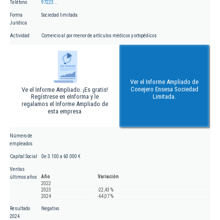
Teléfono
97223...
Forma
Sociedad limitada
Jurídica
Actividad
Comercio al por menor de artículos médicos y ortopédicos
Ver el Informe Ampliado de
Conejero Ensesa Sociedad
Ve el Informe Ampliado. ¡Es gratis!
Regístrese en eInforma y le
Limitada.
regalamos el Informe Ampliado de
esta empresa
Número de
empleados
Capital Social
De 3.100 a 60.000 €
Ventas
Año
Variación
últimos años
2022
2023
-22,43 %
2024
-64,07 %
Resultado
Negativo
2024