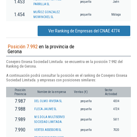
1.453
pequeña
Jaén
PARRILLA SL
MUÑOZ GONZALEZ
1.454
pequeña
Málaga
MOWINCKEL SL
Ver Ranking de Empresas del CNAE 4774
Posición 7.992
en la provincia de
Gerona
Conejero Ensesa Sociedad Limitada. se encuentra en la posición 7.992 del
Ranking de Gerona.
A continuación podrá consultar la posición en el ranking de Conejero Ensesa
Sociedad Limitada. y empresas con posiciones similares:
Posición
Sector
Nombre de la empresa
Ventas (€)
Provincia
Actividad
7.987
DEL OLMO -RIVERA SL
pequeña
4334
7.988
FLECA JAUME SL
pequeña
4724
M.S.DOLA MULTISERVEI
7.989
pequeña
5611
SOCIEDAD LIMITADA.
7.990
VERTEX ASSESSORS SL
pequeña
7020