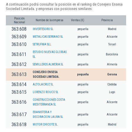
A continuación podrá consultar la posición en el ranking de Conejero Ensesa
Sociedad Limitada. y empresas con posiciones similares:
Posición
Nombre de la empresa
Ventas (€)
Provincia
Nacional
363.608
INVERTESORO SL
pequeña
Madrid
363.609
METALICAS SERRANO SL
pequeña
Alicante
363.610
SETRUFMA SLL.
pequeña
Teruel
ESTUDIO NUEVAS GLORIAS
363.611
pequeña
Barcelona
SL.
363.612
SEMILLEROS ALMERIA SL
pequeña
Almería
CONEJERO ENSESA
363.613
pequeña
Gerona
SOCIEDAD LIMITADA.
363.614
ALTOLACRUZ SL
pequeña
Córdoba
363.615
LORENZO ROUCO SL
pequeña
Lugo
CONSTRUCCIONES COSTA
363.616
pequeña
Alicante
MEDITERRANEA SL
EBANISTERIA Y
363.617
pequeña
Alicante
DECORACION LAURA SL
363.618
MOTOR CHICOTE SL.
pequeña
Madrid