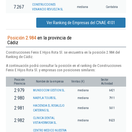
CONSTRUCCIONES
7.267
mediana
Cantabria
VENANCIO REVUELTA SL
Ver Ranking de Empresas del CNAE 4101
Posición 2.984
en la provincia de
Cádiz
Construcciones Fenix E Hijos Rota Sl. se encuentra en la posición 2.984 del
Ranking de Cádiz.
A continuación podrá consultar la posición en el ranking de Construcciones
Fenix E Hijos Rota Sl. y empresas con posiciones similares:
Posición
Sector
Nombre de la empresa
Ventas (€)
Provincia
Actividad
2.979
MUNDOCOM GESTION SL.
mediana
6421
2.980
NABYLA TOURS SL.
mediana
7911
HACIENDA EL ROSALEJO
2.981
mediana
5611
CATERING SL
CLINICA DENTAL
2.982
mediana
8623
VISTAHERMOSA SL.
CENTRO MEDICO NUESTRA