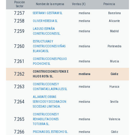
Posición
Nombre de la empresa
Ventas (€)
Provincia
Sector
7.257
SERTRAM I GESTRAM SL
mediana
Barcelona
7.258
OLIVER HEREDIA SL
mediana
Alicante
LADUSO ESPAÑA
7.259
mediana
Madrid
CONSTRUCCIONES SL.
ESTRUCTURAS Y
7.260
CONSTRUCCIONES VIÑAS
mediana
Pontevedra
BLANCAS SL
CONSTRUCCIONES PIQUIO
7.261
mediana
Murcia
POCHICHE SL
CONSTRUCCIONES FENIX E
7.262
mediana
Cádiz
HIJOS ROTA SL.
CONSTRUCCIONES Y
7.263
mediana
Huesca
CONTRATAS LASPAULES SL
ALJARAFE OBRAS
7.264
SERVICIOS Y DECORACION
mediana
Sevilla
SOCIEDAD LIMITADA.
CONSTRUCCIONES Y
7.265
REHABILITACIONES
mediana
Valencia
TOTOBRA SL.
7.266
PISCINAS DEL ESTRECHO SL.
mediana
Cádiz