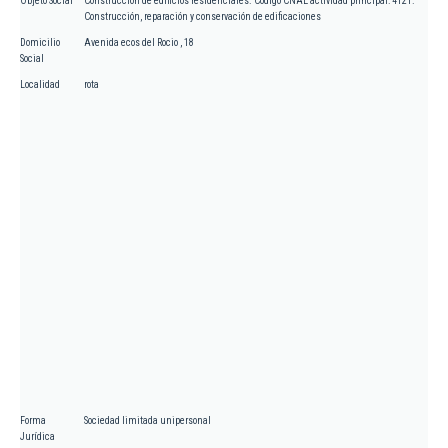
Objeto Social
Construcción de edificios residenciales. Código CNAE actividad principal: 4121.
Construcción, reparación y conservación de edificaciones
Domicilio
Avenida ecos del Rocio , 18
Social
Localidad
rota
Forma
Sociedad limitada unipersonal
Jurídica