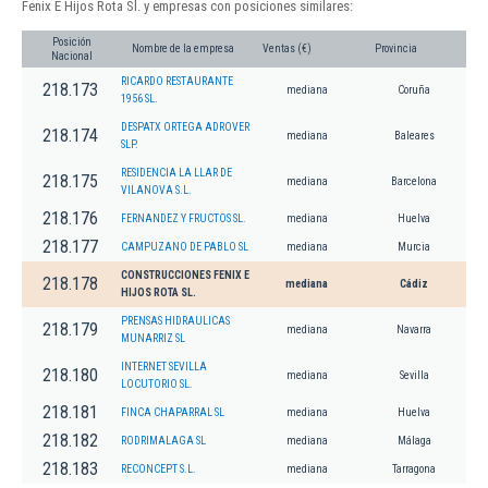
Fenix E Hijos Rota Sl. y empresas con posiciones similares:
Posición
Nombre de la empresa
Ventas (€)
Provincia
Nacional
RICARDO RESTAURANTE
218.173
mediana
Coruña
1956 SL.
DESPATX ORTEGA ADROVER
218.174
mediana
Baleares
SLP.
RESIDENCIA LA LLAR DE
218.175
mediana
Barcelona
VILANOVA S.L.
218.176
FERNANDEZ Y FRUCTOS SL.
mediana
Huelva
218.177
CAMPUZANO DE PABLO SL
mediana
Murcia
CONSTRUCCIONES FENIX E
218.178
mediana
Cádiz
HIJOS ROTA SL.
PRENSAS HIDRAULICAS
218.179
mediana
Navarra
MUNARRIZ SL
INTERNET SEVILLA
218.180
mediana
Sevilla
LOCUTORIO SL.
218.181
FINCA CHAPARRAL SL
mediana
Huelva
218.182
RODRIMALAGA SL
mediana
Málaga
218.183
RECONCEPT S.L.
mediana
Tarragona