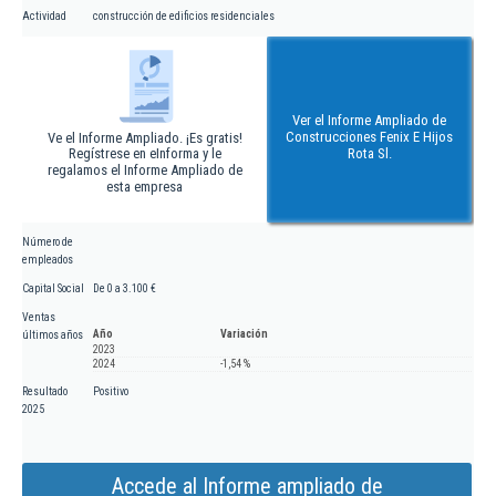
Actividad
construcción de edificios residenciales
Ver el Informe Ampliado de
Construcciones Fenix E Hijos
Ve el Informe Ampliado. ¡Es gratis!
Regístrese en eInforma y le
Rota Sl.
regalamos el Informe Ampliado de
esta empresa
Número de
empleados
Capital Social
De 0 a 3.100 €
Ventas
Año
Variación
últimos años
2023
2024
-1,54 %
Resultado
Positivo
2025
Accede al Informe ampliado de