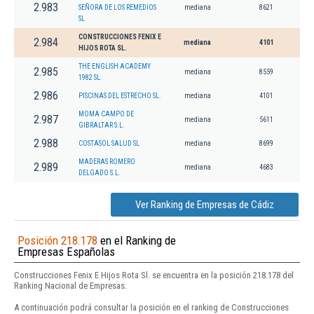
2.983
SEÑORA DE LOS REMEDIOS
mediana
8621
SL
CONSTRUCCIONES FENIX E
2.984
mediana
4101
HIJOS ROTA SL.
THE ENGLISH ACADEMY
2.985
mediana
8559
1982 SL.
2.986
PISCINAS DEL ESTRECHO SL.
mediana
4101
MOMA CAMPO DE
2.987
mediana
5611
GIBRALTAR S.L.
2.988
COSTASOL SALUD SL
mediana
8699
MADERAS ROMERO
2.989
mediana
4683
DELGADO S.L.
Ver Ranking de Empresas de Cádiz
Posición 218.178
en el Ranking de
Empresas Españolas
Construcciones Fenix E Hijos Rota Sl. se encuentra en la posición 218.178 del
Ranking Nacional de Empresas.
A continuación podrá consultar la posición en el ranking de Construcciones