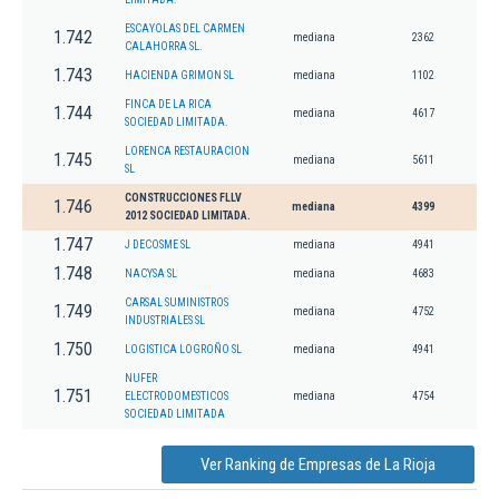
ESCAYOLAS DEL CARMEN
1.742
mediana
2362
CALAHORRA SL.
1.743
HACIENDA GRIMON SL
mediana
1102
FINCA DE LA RICA
1.744
mediana
4617
SOCIEDAD LIMITADA.
LORENCA RESTAURACION
1.745
mediana
5611
SL
CONSTRUCCIONES FLLV
1.746
mediana
4399
2012 SOCIEDAD LIMITADA.
1.747
J DECOSME SL
mediana
4941
1.748
NACYSA SL
mediana
4683
CARSAL SUMINISTROS
1.749
mediana
4752
INDUSTRIALES SL
1.750
LOGISTICA LOGROÑO SL
mediana
4941
NUFER
1.751
ELECTRODOMESTICOS
mediana
4754
SOCIEDAD LIMITADA
Ver Ranking de Empresas de La Rioja