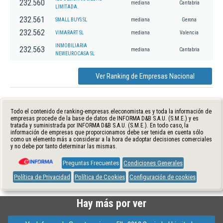
232.560
mediana
Cantabria
LIMITADA.
232.561
SMALL BUYS SL
mediana
Gerona
232.562
VIMARART SL
mediana
Valencia
INMOBILIARIA
232.563
mediana
Cantabria
NEWEUROCASA SL
Ver Ranking de Empresas Nacional
Todo el contenido de ranking-empresas.eleconomista.es y toda la información de
empresas procede de la base de datos de INFORMA D&B S.A.U. (S.M.E.) y es
tratada y suministrada por INFORMA D&B S.A.U. (S.M.E.). En todo caso, la
información de empresas que proporcionamos debe ser tenida en cuenta sólo
como un elemento más a considerar a la hora de adoptar decisiones comerciales
y no debe por tanto determinar las mismas.
Preguntas Frecuentes
Condiciones Generales
Política de Privacidad
Política de Cookies
Configuración de cookies
Hay más por ver