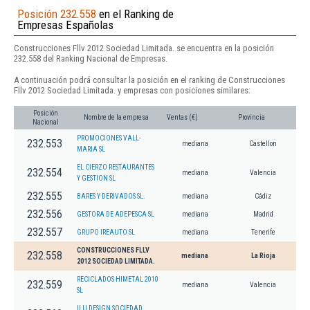
Posición 232.558
en el Ranking de
Empresas Españolas
Construcciones Fllv 2012 Sociedad Limitada. se encuentra en la posición
232.558 del Ranking Nacional de Empresas.
A continuación podrá consultar la posición en el ranking de Construcciones
Fllv 2012 Sociedad Limitada. y empresas con posiciones similares:
Posición
Nombre de la empresa
Ventas (€)
Provincia
Nacional
PROMOCIONES VALL-
232.553
mediana
Castellon
MARIA SL
EL CIERZO RESTAURANTES
232.554
mediana
Valencia
Y GESTION SL
232.555
BARES Y DERIVADOS SL.
mediana
Cádiz
232.556
GESTORA DE ADEPESCA SL
mediana
Madrid
232.557
GRUPO IREAUTO SL
mediana
Tenerife
CONSTRUCCIONES FLLV
232.558
mediana
La Rioja
2012 SOCIEDAD LIMITADA.
RECICLADOS HIMETAL 2010
232.559
mediana
Valencia
SL
ILU DESIGN SOCIEDAD