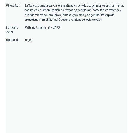
Objeto Social
La Sociedad tendrá por objeto la realización de todo tipo de trabajos de albañilería,
construcción, rehabilitación y reformas en general, así como la compraventa y
arrendamiento de inmuebles, terrenos y solares, y en general todo tipo de
operaciones inmobiliarias. Quedan excluidas del objeto social
Domicilio
Calle rio Alhama , 21 - BAJO
Social
Localidad
Najera