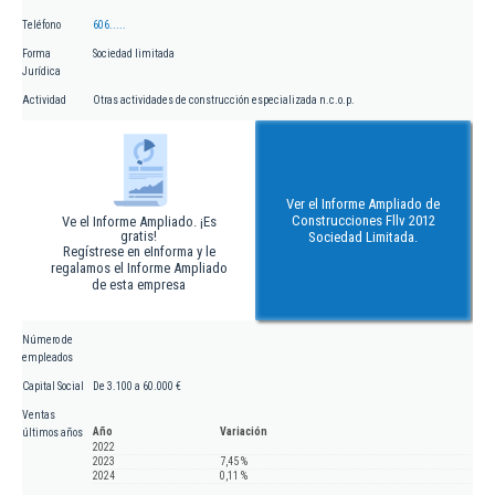
Teléfono
606.....
Forma
Sociedad limitada
Jurídica
Actividad
Otras actividades de construcción especializada n.c.o.p.
Ver el Informe Ampliado de
Construcciones Fllv 2012
Ve el Informe Ampliado. ¡Es
gratis!
Sociedad Limitada.
Regístrese en eInforma y le
regalamos el Informe Ampliado
de esta empresa
Número de
empleados
Capital Social
De 3.100 a 60.000 €
Ventas
Año
Variación
últimos años
2022
2023
7,45 %
2024
0,11 %