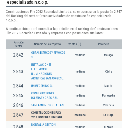
especializada n.c.o.p.
Construcciones Fllv 2012 Sociedad Limitada. se encuentra en la posición 2.847
del Ranking del sector Otras actividades de construcción especializada
n.c.o.p..
A continuación podrá consultar la posición en el ranking de Construcciones
Fllv 2012 Sociedad Limitada. y empresas con posiciones similares:
Posición
Nombre de la empresa
Ventas (€)
Provincia
Sector
OBRAS ESTUCOS Y REVOCOS
2.842
mediana
Málaga
SL
INSTALACIONES
ELECTRICAS E
2.843
mediana
Cádiz
ILUMINACIONES
ARTISTICAS SAN JORGE SL.
2.844
IMREFORMING SL.
mediana
Madrid
CONSTRUCCIONES
2.845
mediana
Pontevedra
IGLESIAS Y GARCIA SL
2.846
SANEAMIENTOS GUAITA SL
mediana
Valencia
CONSTRUCCIONES FLLV
2.847
mediana
La Rioja
2012 SOCIEDAD LIMITADA.
NORTALIA GESTION
2.848
mediana
Bizkaia