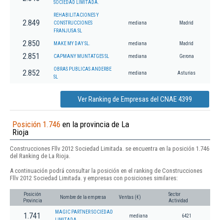
SOCIEDAD LIMITADA.
REHABILITACIONES Y
2.849
CONSTRUCCIONES
mediana
Madrid
FRANJUSA SL
2.850
MAKE MY DAY SL.
mediana
Madrid
2.851
CAPMANY MUNTATGES SL
mediana
Gerona
OBRAS PUBLICAS ANDERBE
2.852
mediana
Asturias
SL
Ver Ranking de Empresas del CNAE 4399
Posición 1.746
en la provincia de La
Rioja
Construcciones Fllv 2012 Sociedad Limitada. se encuentra en la posición 1.746
del Ranking de La Rioja.
A continuación podrá consultar la posición en el ranking de Construcciones
Fllv 2012 Sociedad Limitada. y empresas con posiciones similares:
Posición
Sector
Nombre de la empresa
Ventas (€)
Provincia
Actividad
MAGIC PARTNER SOCIEDAD
1.741
mediana
6421
LIMITADA.