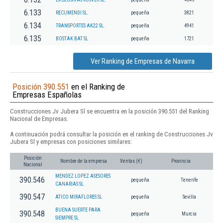
6.133
RECUMENDI SL.
pequeña
3821
6.134
TRANSPORTES AK22 SL.
pequeña
4941
6.135
BOSTAK BAT SL
pequeña
1721
Ver Ranking de Empresas de Navarra
Posición 390.551
en el Ranking de
Empresas Españolas
Construcciones Jv Jubera Sl se encuentra en la posición 390.551 del Ranking
Nacional de Empresas.
A continuación podrá consultar la posición en el ranking de Construcciones Jv
Jubera Sl y empresas con posiciones similares:
Posición
Nombre de la empresa
Ventas (€)
Provincia
Nacional
MENDEZ LOPEZ ASESORES
390.546
pequeña
Tenerife
CANARIAS SL
390.547
ATICO MIRAFLORES SL
pequeña
Sevilla
BUENA SUERTE PARA
390.548
pequeña
Murcia
SIEMPRE SL