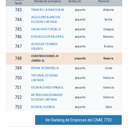
Nombre de la empresa
Ventas (€)
Provincia
Sector
743
TRANS RIC LA MANCHA SA
pequeña
Albacete
ALQUILERES ALMACON
744
pequeña
Sevilla
SOCIEDAD LIMITADA.
745
GRUAS HNOS TORCAL SL
pequeña
Zaragoza
746
EUROALQUILER BALEAR SL.
pequeña
Baleares
ACHIQUES Y BOMBEO
747
pequeña
Bizkaia
URLAN SL
CONSTRUCCIONES JV
748
pequeña
Navarra
JUBERA SL
749
ESPINA INTERDIESEL SL
pequeña
Lérida
TRITURVAL SOCIEDAD
750
pequeña
Valencia
LIMITADA.
751
EXCAVACIONES VIPASA SL
pequeña
Valencia
MP RENOVABLES MADRID
752
pequeña
Valencia
SOCIEDAD LIMITADA.
753
EXCAVA OLVERA SL
pequeña
Cádiz
Ver Ranking de Empresas del CNAE 7732