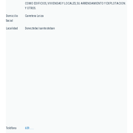
COMO EDIFICIOS, VIVIENDAS Y LOCALES, SU ARRENDAMIENTO Y EXPLOTACION.
Y OTROS.
Domicilio
Carretera Leiza
Social
Localidad
Doneztebe/santesteban
Teléfono
659.....