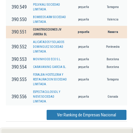
PELVIKALI SOCIEDAD
390.549
pequeña
Tarragona
LIMITADA.
BOMBEOS ARM SOCIEDAD
390.550
pequeña
Valencia
LIMITADA.
CONSTRUCCIONES JV
390.551
pequeña
Navarra
JUBERA SL
ALICATADOS Y SOLADOS
390.552
DOMINGUEZ SOCIEDAD
pequeña
Pontevedra
LIMITADA.
390.553
MOVINHOOD ECO S.L.
pequeña
Barcelona
390.554
CARAVANING GARCIA SL.
pequeña
Barcelona
FERALBA HOSTELERIA Y
390.555
RESTAURACION SOCIEDAD
pequeña
Tarragona
LIMITADA.
ESPECTACULOS SOL Y
390.556
NIEVE SOCIEDAD
pequeña
Granada
LIMITADA.
Ver Ranking de Empresas Nacional