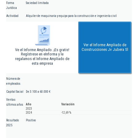
Forma
Sociedad limitada
Jurídica
Actividad
Alquiler de maquinaria y equipo para la construcción e ingeniería civil
Ver el Informe Ampliado de
Construcciones Jv Jubera Sl
Ve el Informe Ampliado. ¡Es gratis!
Regístrese en eInforma y le
regalamos el Informe Ampliado de
esta empresa
Número de
empleados
Capital Social
De 3.100 a 60.000 €
Ventas
Año
Variación
últimos años
2023
2024
-12,69 %
Resultado
Positivo
2025