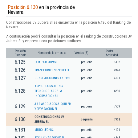
Posición 6.130
en la provincia de
Navarra
Construcciones Jv Jubera Sl se encuentra en la posición 6.130 del Ranking de
Navarra.
A continuación podrá consultar la posición en el ranking de Construcciones Jv
Jubera Sl y empresas con posiciones similares:
Posición
Sector
Nombre de la empresa
Ventas (€)
Provincia
Actividad
6.125
IAMTECH 2019 SL.
pequeña
3312
6.126
TRANSPORTES NEZHDET SL.
pequeña
4941
6.127
CONSTRUCCIONES AKIER SL
pequeña
4101
ASPECT CONSULTING
6.128
TECNOLOGIAS DE LA
pequeña
6290
INFORMACION S.L.
J & R ASOCIADOS ALQUILER
6.129
pequeña
7739
Y REPARACION SL.
CONSTRUCCIONES JV
6.130
pequeña
7732
JUBERA SL
6.131
MURO-LEON SL
pequeña
4101
6.132
EXCLUSIVAS ROSVER SL.
pequeña
4645