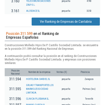
3.160
TELECOMUNICACIONES
pequeña
4740
23& 9 S.L.
3.161
ALOSDACE SL
pequeña
3250
Ver Ranking de Empresas de Cantabria
Posición 311.599
en el Ranking de
Empresas Españolas
Construcciones Molledo Hijos De P. Castillo Sociedad Limitada. se encuentra
en la posición 311.599 del Ranking Nacional de Empresas.
A continuación podrá consultar la posición en el ranking de Construcciones
Molledo Hijos De P. Castillo Sociedad Limitada. y empresas con posiciones
similares:
Posición
Nombre de la empresa
Ventas (€)
Provincia
Nacional
311.594
HOSTELERIA CARDIEL SL
pequeña
Zaragoza
GRUAS Y TRANSPORTES LOS
311.595
MARMOLES SOCIEDAD
pequeña
Palmas (las)
LIMITADA.
311.596
CLINICA PLUSSANA SL.
pequeña
Tenerife
311.597
RAMIRO CUESTA SL
pequeña
Palmas (las)