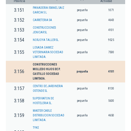
Provincia
Actividad
PANADERIA ISMAEL SAIZ
3.151
pequeña
1071
GARCIA S L
3.152
CARRETERIA SA
pequeña
4643
CONSTRUCCIONES
3.153
pequeña
4101
JENICAR SL
3.154
NORJOYA TALLER SL.
pequeña
9525
LOSADA GAMEZ
3.155
VETERINARIA SOCIEDAD
pequeña
7500
LIMITADA.
CONSTRUCCIONES
MOLLEDO HIJOS DE P.
3.156
pequeña
4101
CASTILLO SOCIEDAD
LIMITADA.
CENTRO DE JARDINERIA
3.157
pequeña
8130
OSTENDE SL
SUPER RATON DE
3.158
pequeña
5630
HOSTELERIA SL.
MASTER CABLE
3.159
DISTRIBUCION SOCIEDAD
pequeña
4650
LIMITADA.
TYKE