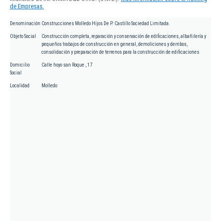
de Empresas.
Denominación
Construcciones Molledo Hijos De P. Castillo Sociedad Limitada.
Objeto Social
Construcción completa, reparación y conservación de edificaciones, albañilería y
pequeños trabajos de construcción en general, demoliciones y derribos,
consolidación y preparación de terrenos para la construcción de edificaciones
Domicilio
Calle hoyo san Roque , 17
Social
Localidad
Molledo