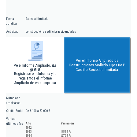
Forma
Sociedad limitada
Jurídica
Actividad
construcción de edificios residenciales
Ver el Informe Ampliado de
Construcciones Molledo Hijos De P.
Ve el Informe Ampliado. ¡Es
gratis!
Castillo Sociedad Limitada.
Regístrese en eInforma y le
regalamos el Informe
Ampliado de esta empresa
Número de
empleados
Capital Social
De 3.100 a 60.000 €
Ventas
Año
Variación
últimos años
2022
2023
-35,99 %
2024
-27,09 %