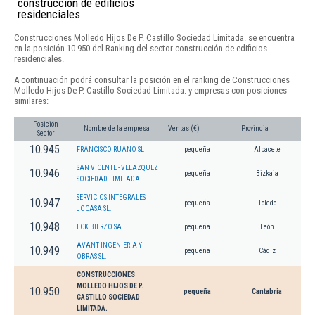
construcción de edificios
residenciales
Construcciones Molledo Hijos De P. Castillo Sociedad Limitada. se encuentra
en la posición 10.950 del Ranking del sector construcción de edificios
residenciales.
A continuación podrá consultar la posición en el ranking de Construcciones
Molledo Hijos De P. Castillo Sociedad Limitada. y empresas con posiciones
similares:
Posición
Nombre de la empresa
Ventas (€)
Provincia
Sector
10.945
FRANCISCO RUANO SL
pequeña
Albacete
SAN VICENTE - VELAZQUEZ
10.946
pequeña
Bizkaia
SOCIEDAD LIMITADA.
SERVICIOS INTEGRALES
10.947
pequeña
Toledo
JOCASA SL.
10.948
ECK BIERZO SA
pequeña
León
AVANT INGENIERIA Y
10.949
pequeña
Cádiz
OBRAS SL.
CONSTRUCCIONES
MOLLEDO HIJOS DE P.
10.950
pequeña
Cantabria
CASTILLO SOCIEDAD
LIMITADA.