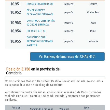
10.951
BONROSTRO AUXILIAR SL.
pequeña
Córdoba
DEMOLICIONES Y
10.952
pequeña
Ciudad Real
EXCAVACIONES MOYA SL
CONSTRUCCIONES TEVIÑA
10.953
pequeña
Jaén
SOCIEDAD LIMITADA.
10.954
FREDAS TERUEL SL
pequeña
Teruel
CONSTRUCCIONS I
10.955
PROMOCIONS GERMANS
pequeña
Valencia
XARREC SL
Ver Ranking de Empresas del CNAE 4101
Posición 3.156
en la provincia de
Cantabria
Construcciones Molledo Hijos De P. Castillo Sociedad Limitada. se encuentra
en la posición 3.156 del Ranking de Cantabria.
A continuación podrá consultar la posición en el ranking de Construcciones
Molledo Hijos De P. Castillo Sociedad Limitada. y empresas con posiciones
similares:
Posición
Sector
Nombre de la empresa
Ventas (€)