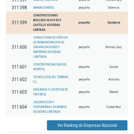
311.598
MARACUINES SL
pequeña
Valencia
CONSTRUCCIONES
MOLLEDO HIJOS DE P.
311.599
pequeña
Cantabria
CASTILLO SOCIEDAD
LIMITADA.
CONSULTORIA DE GESTION
DE ADMINISTRACION DE
311.600
ORGANIZACIONES Y
pequeña
Palmas (las)
EMPRESAS, SOCIEDAD
LIMITADA.
CONCESIONES AGUAS DEL
311.601
pequeña
Coruña
NORTE SL.
TECNOLOGIA DEL TERRENO
311.602
pequeña
Asturias
S.L.
DESCARGA Y LOGISTICA DE
311.603
pequeña
Madrid
FRUTAS SL
CALEFACCION Y
311.604
FONTANERIA LOS MISMOS
pequeña
Ciudad Real
SOCIEDAD LIMITADA.
Ver Ranking de Empresas Nacional